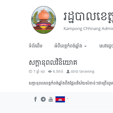
រដ្ឋបាលខេត្ត
Kampong Chhnang Admini
ទំព័រដើម
អំពីខេត្តកំពង់ឆ្នាំង
សេវារដ្
​សក្តានុពលវិនិយោគ
7 ឆ្នាំ មុន
4.3ពាន់
ដោយ
taravong
សក្តានុពល​​​ខេត្តកំពង់ឆ្នាំង​ពឹង​ផ្អែល​វិស័យ​សំខាន់ៗ​ជា​ច