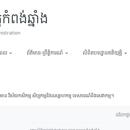
កំពង់ឆ្នាំង
stration
ឋបាល
ព័ត៌មាន-ព្រឹត្តិការណ៍
លិខិតបទដ្ឋានគតិយុត្តិ
្រើន​រួមមាន វិស័យកសិកម្ម សិប្បកម្ម​និងឧស្សាហកម្ម ទេសចរណ៍និងសេវាកម្ម។
ជជែកផ្ទ