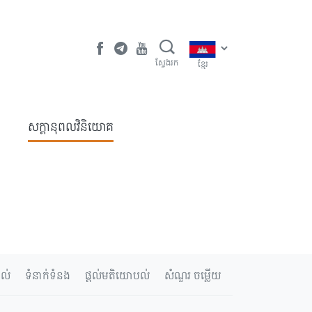
ស្វែងរក
ខ្មែរ
​សក្តានុពលវិនិយោគ
ាល់
ទំនាក់ទំនង
ផ្តល់មតិយោបល់
សំណួរ ចម្លើយ