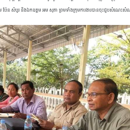
កឧត្តម ប៉ែន សំបូរ និងឯកឧត្តម អម សុភា ព្រមទាំងក្រុមការងារបានចុះជួបសំណេះស