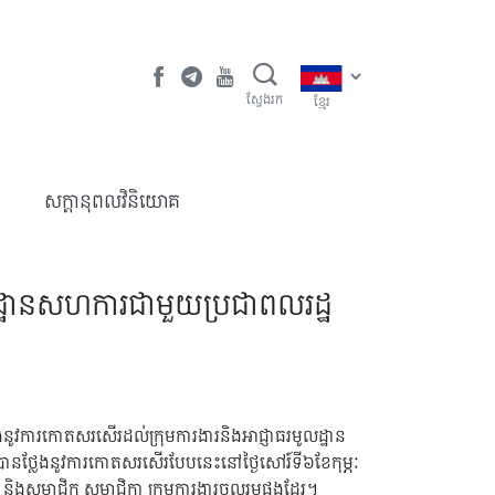
ស្វែងរក
ខ្មែរ
​សក្តានុពលវិនិយោគ
លដ្ឋានសហការជាមួយប្រជាពលរដ្ឋ
នថ្លែងនូវការកោតសរសើរដល់ក្រុមការងារនិងអាជ្ញាធរមូលដ្ឋាន
បានថ្លែងនូវការកោតសរសើរបែបនេះនៅថ្ងៃសៅរ៍ទី៦ខែកុម្ភៈ
ងារ និងសមាជិក សមាជិកា ក្រុមការងារចូលរួមផងដែរ។