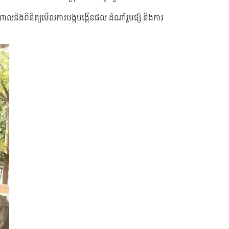
ំណាលនិងពិនិត្យមើលការបង្កបង្កើនផល ដំណាំរួមផ្សំ និងការ