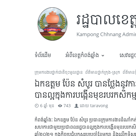
រដ្ឋបាលខេត្ត
Kampong Chhnang Admini
ទំព័រដើម
អំពីខេត្តកំពង់ឆ្នាំង
សេវារដ្
ក្រុមការងារថ្នាក់ជាតិចុះមូលដ្ឋាន
ព័ត៌មានថ្នាក់ក្រុង-ស្រុក
ព័ត៌មានថ្
ឯកឧត្តម ប៉ែន សំបូរ បានថ្លែងនូ
បានល្អក្នុងការបង្កើនមុខរបរកសិកម្
6 ឆ្នាំ មុន
743
ដោយ
taravong
កំពង់ឆ្នាំងៈ ឯកឧត្តម ប៉ែន សំបូរ ប្រធានក្រុមការងារដំណាំក
សហការជាមួយប្រជាពលរដ្ឋបានល្អក្នុងការបង្កើនមុខរបរកសិ
ឆ្នាំ២០២១ ក្នុងកិច្ចប្រជុំបូកសរុបប្រចាំខែមករា និងលើ