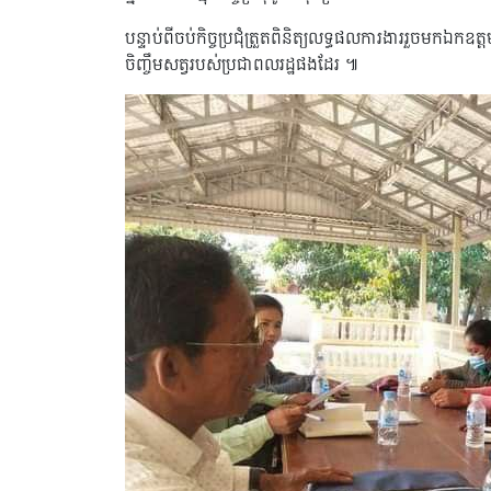
បន្ទាប់ពីចប់កិច្ចប្រជុំត្រួតពិនិត្យលទ្ធផលការងាររួចមកឯ
ចិញ្ចឹមសត្វរបស់ប្រជាពលរដ្ឋផងដែរ ៕