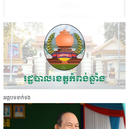
អត្ថបទទាក់ទង