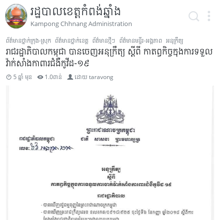
រដ្ឋបាលខេត្តកំពង់ឆ្នាំង
Kampong Chhnang Administration
ព័ត៌មានថ្នាក់ក្រុង-ស្រុក
ព័ត៌មានថ្នាក់ខេត្ត
ព័ត៌មានថ្មីៗ
ព័ត៌មានមន្ទីរ-អង្គភាព
អនុក្រឹត្យ
រាជរដ្ឋាភិបាលកម្ពុជា បានចេញអនុក្រឹត្យ ស្តីពី កាតព្វកិច្ចក្នុងការទទួល
វ៉ាក់សាំងកាពារជំងឺកូវីដ-១៩
5 ឆ្នាំ មុន
1.0ពាន់
ដោយ
taravong