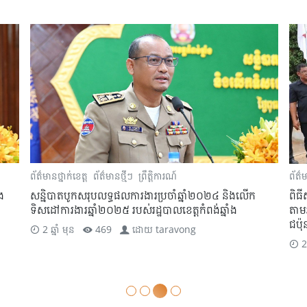
ព័ត៌មានថ្នាក់ខេត្ត
ព័ត៌មានថ្មីៗ
ព្រឹត្តិការណ៍
ព័ត៌ម
ង
សន្និបាតបូកសរុបលទ្ធផលការងារប្រចាំឆ្នាំ២០២៤ និងលើក
ពិធី
ទិសដៅការងារឆ្នាំ២០២៥ របស់រដ្ឋបាលខេត្តកំពង់ឆ្នាំង
តាម
ជប៉ុ
2 ឆ្នាំ មុន
469
ដោយ
taravong
2 