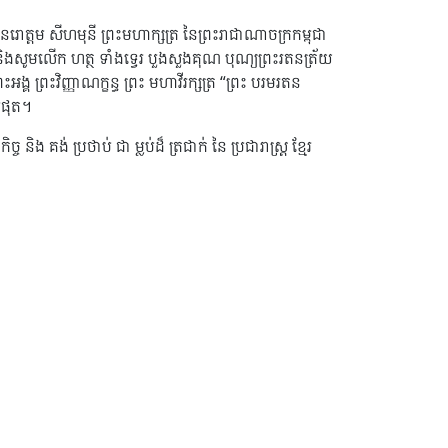
 នរោត្ដម សីហមុនី ព្រះមហាក្សត្រ នៃព្រះរាជាណាចក្រកម្ពុជា
ការ និងសូមលើក ហត្ថ ទាំងទ្វេរ បួងសួងគុណ បុណ្យព្រះរតនត្រ័យ
្រះអង្គ ព្រះវិញ្ញាណក្ខន្ធ ព្រះ មហាវីរក្សត្រ “ព្រះ បរមរតន
បំផុត។
និង គង់ ប្រថាប់ ជា ម្លប់ដ៏ ត្រជាក់ នៃ ប្រជារាស្ត្រ ខ្មែរ