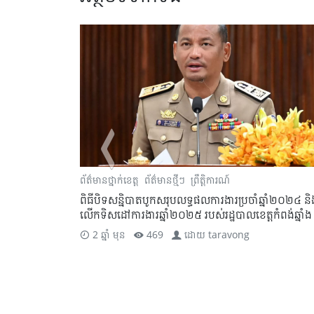
្រុក
ព័ត៌មានថ្នាក់ខេត្ត
ព័ត៌មានថ្មីៗ
ព្រឹត្តិការណ៍
ិបូណ៌
ពិធីបិទសន្និបាតបូកសរុបលទ្ធផលការងារប្រចាំឆ្នាំ២០២៤ និ
ថុ ចំនួន ១ ៨៦០
លើកទិសដៅការងារឆ្នាំ២០២៥ របស់រដ្ឋបាលខេត្តកំពង់ឆ្នាំង
2 ឆ្នាំ មុន
469
ដោយ
taravong