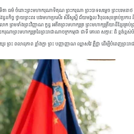
កត្តវេទិតា ធម៌ ចំពោះព្រះមហាករុណាទិគុណ ព្រះករុណា ព្រះបាទសម្ដេច ព្រះបរមនាថ
អភិវន្ទនកិច្ច ថ្វាយព្រះពរ បវរមហាប្រសើរ សិរីសួស្ដី ជ័យមង្គល វិបុលសុខគ្រប់ប្រ
នុងលោក ព្រមទាំងព្រះវិញ្ញាណ ក្ខន្ធ អតីតព្រះមហាក្សត្រ ព្រះមហាក្សត្រីយានីខ្មែរគ្រប់ព
ករុណាព្រះមហាក្សត្រនៃព្រះរាជាណាចក្រកម្ពុជា ជាទី គោរព សក្ការៈ ដ៏ ខ្ពង់ខ្ពស់
រះ ពលានុភាព ខ្លាំងក្លា ព្រះ បញ្ញាញ្ញាណ ឈ្លាសវៃ ភ្លឺថ្លា ដើម្បីបំពេញព្រះរាជកិច្ច 