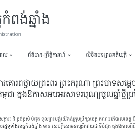
កំពង់ឆ្នាំង
stration
ឋបាល
ព័ត៌មាន-ព្រឹត្តិការណ៍
លិខិតបទដ្ឋានគតិយុត្តិ
ះរាជសារគោរពថ្វាយព្រះពរ ព្រះករុណា ព្រះបាទសម្
្ពុជា ក្នុងឱកាសអបអរសាទរបុណ្យចូលឆ្នាំថ្មីប្រ
្ការៈ ដ៏ ខ្ពង់ខ្ពស់ បំផុត ទូលព្រះបង្គំយើងខ្ញុំក្រុមប្រឹក្សាខេត្ត គណៈអភិបាលខេត្ត ជ
ពលរដ្ឋទូទាំងខេត្តកំពង់ឆ្នាំង មាន សេចក្ដីសោមនស្សរីករាយជាទីបំផុត ក្នុងឱកាសពិធីប