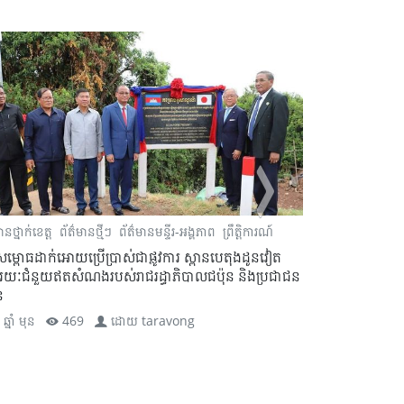
ានថ្នាក់ខេត្ត
ព័ត៌មានថ្មីៗ
ព័ត៌មានមន្ទីរ-អង្គភាព
ព្រឹត្តិការណ៍
ព័ត៌មានថ្នាក់ខេត្ត
សម្ពោធដាក់អោយប្រើប្រាស់ជាផ្លូវការ ស្ពានបេតុងដូនវៀត
ព្រះរាជពិធីប្រទ
រយៈជំនួយឥតសំណងរបស់រាជរដ្ធាភិបាលជប៉ុន និងប្រជាជន
ព្រះបាទសម្ដេចព្
ន
ព្រះរាជាណាចក្រក
ឆ្នាំ មុន
469
ដោយ
taravong
2 ឆ្នាំ មុន