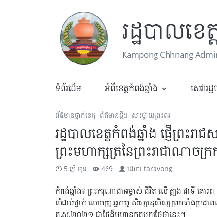
រដ្ឋបាលខេត្ត
Kampong Chhnang Admini
ទំព័រដើម
អំពីខេត្តកំពង់ឆ្នាំង
សេវារដ្
ព័ត៌មានថ្នាក់ខេត្ត
ព័ត៌មានថ្មីៗ
សារថ្វាយព្រះពរ
រដ្ឋបាលខេត្តកំពង់ឆ្នាំង ផ្ញើព្រ
ព្រះមហាក្សត្រនៃព្រះរាជាណាចក្រកម
5 ឆ្នាំ មុន
469
ដោយ
taravong
កំពង់ឆ្នាំង៖ ព្រះករុណាជាអម្ចាស់ ជីវិត លើ ត្បូង ជាទី គោរព សក
លំដាប់ថ្នាក់ លោកគ្រូ អ្នកគ្រូ សិស្សានុសិស្ស ព្រមទាំងប្រជា
គ.ស.២០២១ ជាថ្ងៃដ៏មហានក្ខត្តឫក្សថ្លៃថ្លានេះ។