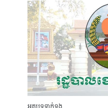
អត្ថបទទាក់ទង