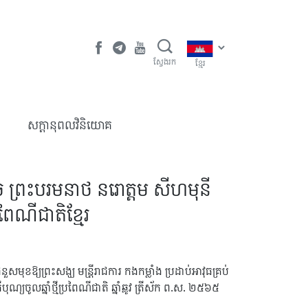
ស្វែងរក
ខ្មែរ
​សក្តានុពលវិនិយោគ
ដេច ព្រះបរមនាថ នរោត្ដម សីហមុនី
ពៃណីជាតិខែ្មរ
ំនួសមុខឱ្យព្រះសង្ឃ មន្ត្រីរាជការ កងកម្លាំង ប្រដាប់អាវុធគ្រប់
ុណ្យចូលឆ្នាំថ្មីប្រពៃណីជាតិ ឆ្នាំឆ្លូវ ត្រីស័ក ព.ស. ២៥៦៥