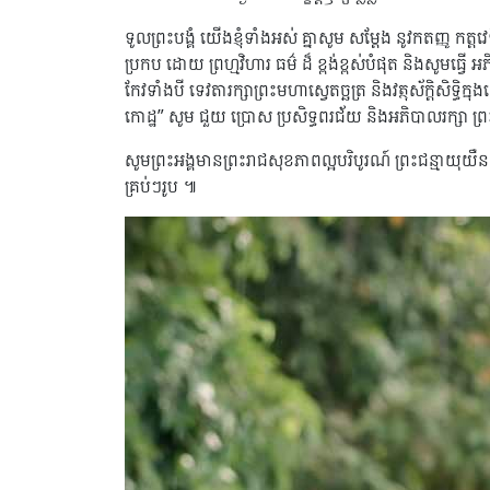
ទូលព្រះបង្គំ យើងខ្ញុំទាំងអស់ គ្នាសូម សម្ដែង នូវកតញ្ញូ 
ប្រកប ដោយ ព្រហ្មវិហារ ធម៌ ដ៏ ខ្ពង់ខ្ពស់បំផុត និងសូមធ្វើ 
កែវទាំងបី ទេវតារក្សាព្រះមហាស្វេតច្ឆត្រ និងវត្ថុស័ក្តិសិទ្ធិក្
កោដ្ឋ” សូម ជួយ ប្រោស ប្រសិទ្ធពរជ័យ និងអភិបាលរក្សា ព្រះ
សូមព្រះអង្គមានព្រះរាជសុខភាពល្អបរិបូរណ៍ ព្រះជន្មាយុយឺនយូរ ព្
គ្រប់ៗរូប ៕