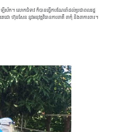
តាឡីស័ក។ លោកជំទាវ ក៏បានធ្វើការណែនាំដល់ប្រជាពលរដ្ឋ
េចតេជោ ហ៊ុនសែន នូវឣនុវត្តវិធានការ៣គឺ ៣កុំ និង៣ការពារ។