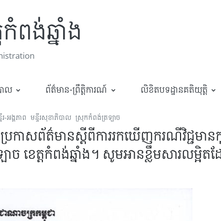
កំពង់ឆ្នាំង
stration
ឋបាល
ព័ត៌មាន-ព្រឹត្តិការណ៍
លិខិតបទដ្ឋានគតិយុត្តិ
ទីរ-អង្គភាព
មន្ទីរសុខាភិបាល
ស្រុកកំពង់ត្រឡាច
្ដីប្រកាសព័ត៌មានស្ដីពីការរកឃើញករណីវិជ្ជមា
រឡាច ខេត្តកំពង់ឆ្នាំង។ សូមអានខ្លឹមសារលម្អិត