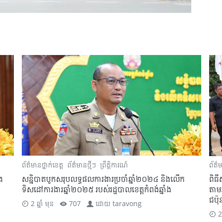
ព័ត៌មានថ្នាក់ខេត្ត
ព័ត៌មានថ្មីៗ
ព្រឹត្តិការណ៍
ព័ត៌ម
ង
សន្និបាតបូកសរុបលទ្ធផលការងារប្រចាំឆ្នាំ២០២៤ និងលើក
ពិធី
ទិសដៅការងារឆ្នាំ២០២៥ របស់រដ្ឋបាលខេត្តកំពង់ឆ្នាំង
តាម
ជប៉ុ
2 ឆ្នាំ មុន
707
ដោយ
taravong
2 