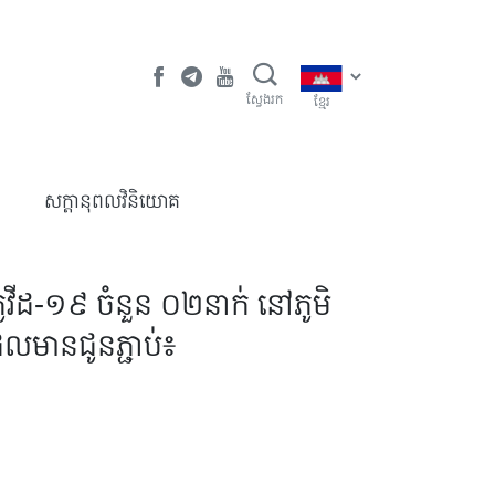
ស្វែងរក
ខ្មែរ
​សក្តានុពលវិនិយោគ
នកូវីដ-១៩ ចំនួន ០២នាក់ នៅភូមិ
ដែលមានជូនភ្ជាប់៖