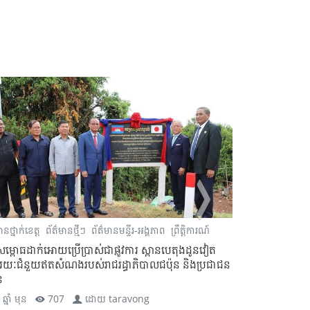
ានថ្នាក់ខេត្ត
ព័ត៌មានថ្មីៗ
ព័ត៌មានមន្ទីរ-អង្គភាព
ព្រឹត្តិការណ៍
ព័ត៌មានថ្នាក់ខេត្ត
សម្ពោធដាក់អោយប្រើប្រាស់ជាផ្លូវការ ស្ពានបេតុងដូនវៀត
ព្រះរាជពិធីប្រទ
រយៈជំនួយឥតសំណងរបស់រាជរដ្ធាភិបាលជប៉ុន និងប្រជាជន
ព្រះបាទសម្ដេចព្
ន
ព្រះរាជាណាចក្រក
ឆ្នាំ មុន
707
ដោយ
taravong
2 ឆ្នាំ មុន