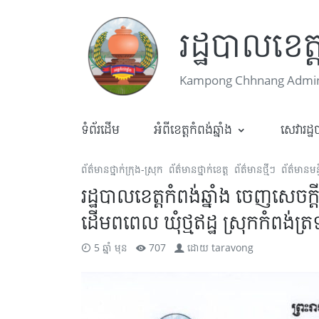
រដ្ឋបាលខេត្ត
Kampong Chhnang Admini
ទំព័រដើម
អំពីខេត្តកំពង់ឆ្នាំង
សេវារដ្
ព័ត៌មានថ្នាក់ក្រុង-ស្រុក
ព័ត៌មានថ្នាក់ខេត្ត
ព័ត៌មានថ្មីៗ
ព័ត៌មានមន្
រដ្ឋបាលខេត្តកំពង់ឆ្នាំង ចេញសេចក
ដើមពពេល ឃុំថ្មឥដ្ឋ ស្រុកកំពង់ត្
5 ឆ្នាំ មុន
707
ដោយ
taravong