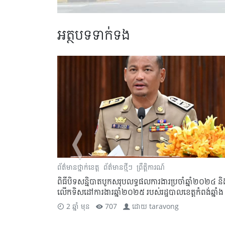
អត្ថបទទាក់ទង
្រុក
ព័ត៌មានថ្នាក់ខេត្ត
ព័ត៌មានថ្មីៗ
ព្រឹត្តិការណ៍
ិបូណ៌
ពិធីបិទសន្និបាតបូកសរុបលទ្ធផលការងារប្រចាំឆ្នាំ២០២៤ និ
ថុ ចំនួន ១ ៨៦០
លើកទិសដៅការងារឆ្នាំ២០២៥ របស់រដ្ឋបាលខេត្តកំពង់ឆ្នាំង
2 ឆ្នាំ មុន
707
ដោយ
taravong