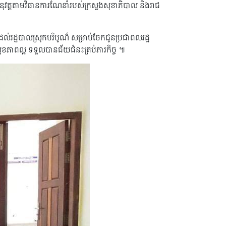
និងអនុវត្តតាមវិធានការណែនាំរបស់ក្រសួងសុខាភិបាល និងរាជ
់រដ្ឋបាលស្រុកបរិបូណ៌ សម្រាប់ចែកជូនប្រជាពលរដ្ឋ
ាពល្អ ទទួលបានជ័យជំនះគ្រប់ភារកិច្ច ៕