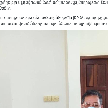
នាក់ក្នុងស្រុក បន្តចុះធ្វើការអប់រំ ណែនាំ ដល់ប្រជាពលរដ្ឋឱ្យថែរក្សាសុខភាព 
របស់យើង។
ះ ឯកឧត្តម អម សុភា អភិបាលរងខេត្ត និងក្រុមហ៊ុន JRP ដែលបានឧបត្ថម្ភជូនដល
ានគោរពជូនពរដល់ឯកឧត្តមអម សុភា និងលោកប្រធានក្រុមហ៊ុន សូមមានសុខភ