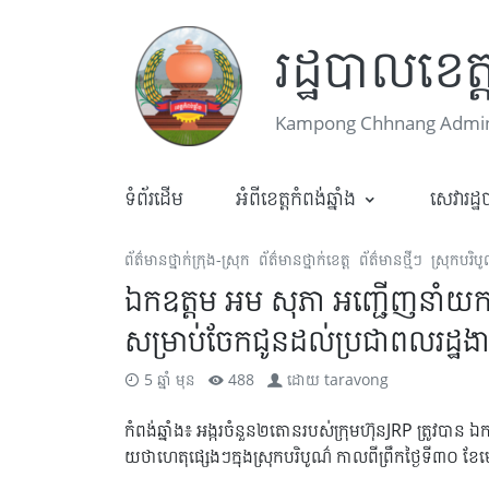
រដ្ឋបាលខេត្ត
Kampong Chhnang Admini
ទំព័រដើម
អំពីខេត្តកំពង់ឆ្នាំង
សេវារដ្
ព័ត៌មានថ្នាក់ក្រុង-ស្រុក
ព័ត៌មានថ្នាក់ខេត្ត
ព័ត៌មានថ្មីៗ
ស្រុកបរិប
ឯកឧត្តម អម សុភា អញ្ជើញនាំយកអង
សម្រាប់ចែកជូនដល់ប្រជាពលរដ្ឋង
5 ឆ្នាំ មុន
488
ដោយ
taravong
កំពង់ឆ្នាំង៖ អង្ករចំនួន២តោនរបស់ក្រុមហ៊ុនJRP ត្រូវបាន
យថាហេតុផ្សេងៗក្នុងស្រុកបរិបូណ៌ កាលពីព្រឹកថ្ងៃទី៣០ ខ