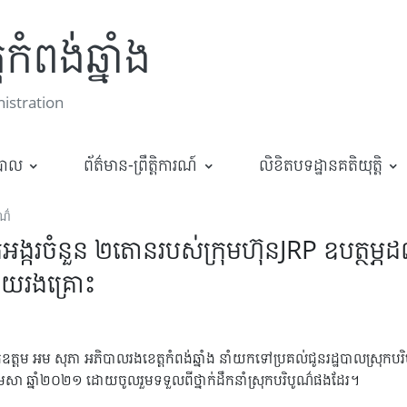
កំពង់ឆ្នាំង
stration
ឋបាល
ព័ត៌មាន-ព្រឹត្តិការណ៍
លិខិតបទដ្ឋានគតិយុត្តិ
ូណ៌
្ករចំនួន ២តោនរបស់ក្រុមហ៊ុនJRP ឧបត្ថម្ភដល
ាយរងគ្រោះ
 ឯកឧត្តម អម សុភា អភិបាលរងខេត្តកំពង់ឆ្នាំង នាំយកទៅប្រគល់ជូនរដ្ឋបាលស្រុ
ែមេសា ឆ្នាំ២០២១ ដោយចូលរួមទទួលពីថ្នាក់ដឹកនាំស្រុកបរិបូណ៌ផងដែរ។