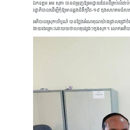
ឯកឧត្តម អម សុភា បានជម្រុញឱ្យអាជ្ញាធរដែនដីគ្រប់លំដាប់ថ្
រដ្ឋាភិបាលដើម្បីកុំឱ្យមានឆ្លងជំងឺកូវីដ-១៩ ក្នុងសហគមន៍
អភិបាលស្រុកបរិបូណ៌ បានថ្លែងអំណគុណយ៉ាងជ្រាលជ្រៅចំពោ
ងាយរងគ្រោះដោយយថាហេតុផ្សេងៗក្នុងសុក។ លោកអភិបាលប