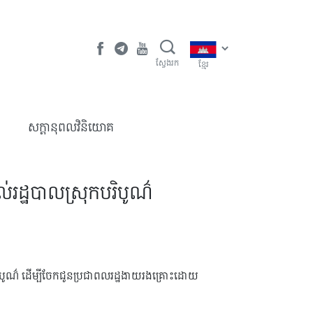
ស្វែងរក
ខ្មែរ
​សក្តានុពលវិនិយោគ
់រដ្ឋបាលស្រុកបរិបូណ៌
កបរិបូណ៌ ដើម្បីចែកជូនប្រជាពលរដ្ឋងាយរងគ្រោះដោយ