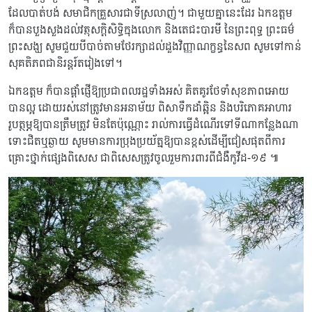
ដែលបាត់បង់ សមាជិកគ្រួសារជាទីស្រលាញ់។ ជាមួយគ្នានេះដែរ ឯកឧត្តម
ក៏បានបួងសួងដល់វត្ថុសក្តិសិទ្ធិក្នុងលោក និងតេជះបារមី នៃព្រះពុទ្ធ ព្រះធម៌
ព្រះសង្ឃ សូមជួយបីបាច់តាមថែរក្សាដល់ដួងវិញ្ញាណក្ខន្ធនៃសព សូមទៅកាន់
សុគតិភពជានិរន្តរ៍តរៀងទៅ។
ឯកឧត្តម ក៏បានផ្ដាំផ្ញើឱ្យប្រជាពលរដ្ឋទាំងអស់ គិតគូរថែទាំសុខភាពអោយ
បានល្អ ដោយរស់នៅត្រូវមានអនាម័យ ពិសាទឹកដាំឆ្អិន និងបរិភោគអាហារ
រូបត្ថម្ភឱ្យបានត្រឹមត្រូវ មិនតែប៉ុណ្ណោះ រាល់ការធ្វើដំណើរទៅទីណាកន្លែងណា
ទោះជិតឬឆ្ងាយ សូមមានការប្រុងប្រយ័ត្នឱ្យបានខ្ពស់ដើម្បីជៀសផុតពីការ
គ្រោះថ្នាក់ផ្សេងពិសេស ជាពិសេសត្រូវចូលរួមការពារពីជំងឺកូវីដ-១៩ ៕