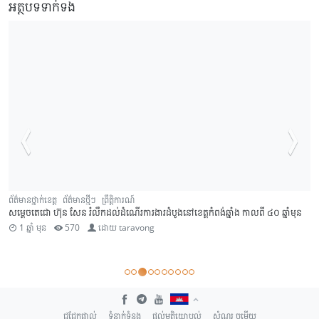
អត្ថបទទាក់ទង
ត៌មានថ្នាក់ខេត្ត
ព័ត៌មានថ្មីៗ
ព្រឹត្តិការណ៍
ក្រុ
ម្តេចតេជោ ហ៊ុន សែន រំលឹកដល់ដំណើរការងារដំបូងនៅខេត្តកំពង់ឆ្នាំង កាលពី ៤០ ឆ្នាំមុន
បងប
1 ឆ្នាំ មុន
570
ដោយ
taravong
2
ជជែកផ្ទាល់
ទំនាក់ទំនង
ផ្តល់មតិយោបល់
សំណួរ ចម្លើយ