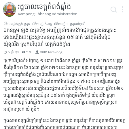
រដ្ឋបាលខេត្តកំពង់ឆ្នាំង
Kampong Chhnang Administration
ព័ត៌មានថ្នាក់ក្រុង-ស្រុក
ព័ត៌មានថ្នាក់ខេត្ត
ព័ត៌មានថ្មីៗ
ស្រុកបរិបូណ៌
ឯកឧត្តម ឡុង ឈុនឡៃ អញ្ជើញនាំយកថវិកាជូនគ្រួសាររងគ្រោះ
ដោយភ្លើងឆេះផ្ទះស្លាប់មនុស្សចំនួន ០៥ នាក់ នៅភូមិដើមជ្រែ
ឃុំខុនរ៉ង ស្រុកបរិបូណ៌ ខេត្តកំពង់ឆ្នាំង
5 ឆ្នាំ មុន
570
ដោយ
taravong
ស្រុកបរិបូរណ៌៖ ថ្ងៃចន្ទ ១៤រោច ខែពិសាខ ឆ្នាំឆ្លូវ ត្រីស័ក ព.ស ២៥៦៥ ត្រូវ
នឹងថ្ងៃទី១០ ខែឧសភា ឆ្នាំ២០២១នេះ ឯកឧត្តម ឡុង ឈុនឡៃ ប្រធានក្រុម
ប្រឹក្សាខេត្តកំពង់ឆ្នាំង រួមដំណើរដោយឯកឧត្តម សមាជិកក្រុមប្រឹក្សាខេត្ត
អញ្ជើញចុះសួរសុខទុក្ខ និងនាំយកថវិកាចំនួន ១ ៥០០ ០០០រៀលទៅជូន
គ្រួសាររងគ្រោះដោយភ្លើងឆេះផ្ទះកាលពីយប់ថ្ងៃទី០៩ ខែឧសភា ឆ្នាំ២០២១
បណ្ដាលឱ្យស្លាប់មនុស្សចំនួន ០៥ នាក់ ក្នុងភូមិដើមជ្រែ ឃុំខុនរ៉ង ស្រុក
បរិបូណ៌ ខេត្តកំពង់ឆ្នាំង។ ដោយមានការចូលរួមពីប្រធានក្រុមប្រឹក្សាស្រុក
អាជ្ញាធរស្រុក ឃុំ ភូមិ។
ក្នុងសមានទុក្ខដ៏ក្រៀមក្រំនេះ ឯកឧត្តម ឡុង ឈុនឡៃ ក៏បានចូលរួមរំលែកទុក្ខ
យ៉ាងក្រៀមក្រំបំផុតក្នុងក្ដីសោកស្ដាយឥតគណនា ចំពោះក្រុមគ្រួសារសព