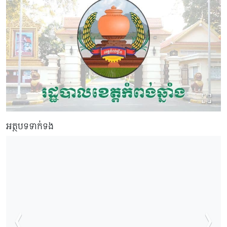
អត្ថបទទាក់ទង