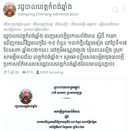
រដ្ឋបាលខេត្តកំពង់ឆ្នាំង
Kampong Chhnang Administration
ព័ត៌មានថ្នាក់ក្រុង-ស្រុក
ព័ត៌មានថ្នាក់ខេត្ត
ព័ត៌មានថ្មីៗ
ព័ត៌មានមន្ទីរ-អង្គភាព
មន្ទីរសុខាភិបាល
សេចក្ដីប្រកាស
ស្រុកសាមគ្គីមានជ័យ
រដ្ឋបាលខេត្តកំពង់ឆ្នាំង ចេញសេចក្តីប្រកាសព័ត៌មាន ស្តីពី ការរក
ឃើញករណីវិជ្ជមានកូវីដ-១៩ ចំនួន ១នាក់ថ្មីបន្ថែមទៀត នៅថ្ងៃទី១៧
ខែឧសភា ឆ្នាំ២០២១នេះ នៅភូមិអណ្តូងប្រេង ឃុំឈានឡើង ស្រុក
សាមគ្គីមានជ័យ ខេត្តកំពង់ឆ្នាំង។ សូមអានខ្លឹមសារលម្អិតក្នុងសេចក្តី
ប្រកាសព័ត៌មានរបស់រដ្ឋបាលខេត្តកំពង់ឆ្នាំងដែលមានជូនភ្ជាប់៖
5 ឆ្នាំ មុន
810
ដោយ
taravong