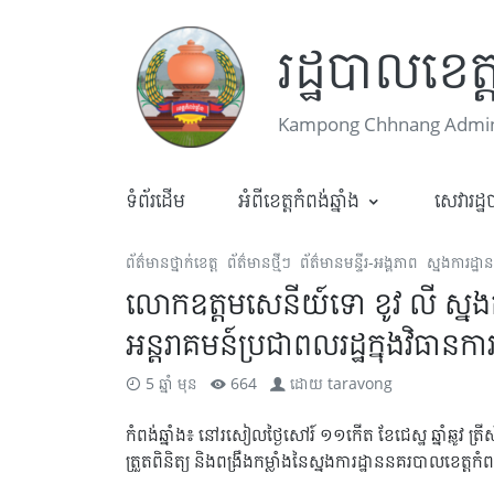
រដ្ឋបាលខេត្ត
Kampong Chhnang Admini
ទំព័រដើម
អំពីខេត្តកំពង់ឆ្នាំង
សេវារដ្
ព័ត៌មានថ្នាក់ខេត្ត
ព័ត៌មានថ្មីៗ
ព័ត៌មានមន្ទីរ-អង្គភាព
ស្នងការដ្ឋ
លោកឧត្តមសេនីយ៍ទោ ខូវ លី ស្នងការនគ
អន្តរាគមន៍ប្រជាពលរដ្ឋក្នុងវិធានក
5 ឆ្នាំ មុន
664
ដោយ
taravong
កំពង់ឆ្នាំង៖ នៅរសៀលថ្ងៃសៅរ៍ ១១កើត ខែជេស្ឋ ឆ្នាំឆ្លូវ 
ត្រួតពិនិត្យ និងពង្រឹងកម្លាំងនៃស្នងការដ្ឋាននគរបាលខេត្តក