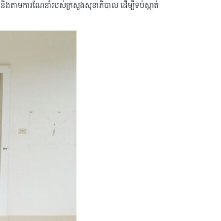
ា និងតាមការណែនាំរបស់ក្រសួងសុខាភិបាល ដើម្បីទប់ស្កាត់