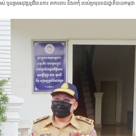
ចូលរួមអនុវត្តនូវវិធានការ ៣ការពារ និង៣កុំ របស់ប្រមុខរាជរដ្ឋាភិបាលកម្ពុជ