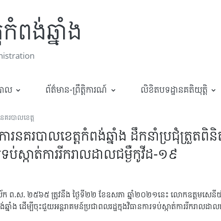
កំពង់ឆ្នាំង
stration
ឋបាល
ព័ត៌មាន-ព្រឹត្តិការណ៍
លិខិតបទដ្ឋានគតិយុត្តិ
ាននគរបាលខេត្ត
របាលខេត្តកំពង់ឆ្នាំង ដឹកនាំប្រជុំត្រួតពិនិត្
ារទប់ស្កាត់ការរីករាលដាលជម្ងឺកូវីដ-១៩
ត្រីស័ក ព.ស. ២៥៦៥ ត្រូវនឹង ថ្ងៃទី២២ ខែឧសភា ឆ្នាំ២០២១នេះ លោកឧត្តមសេនីយ៍ទ
ំពង់ឆ្នាំង ដើម្បីចុះជួយអន្តរាគមន៍ប្រជាពលរដ្ឋក្នុងវិធានការទប់ស្កាត់ការរីករាល