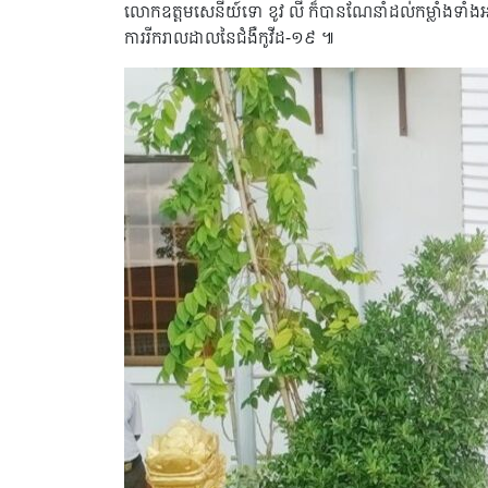
លោកឧត្តមសេនីយ៍ទោ ខូវ លី ក៏បានណែនាំដល់កម្លាំងទាំងអស់ 
ការរីករាលដាលនៃជំងឺកូវីដ-១៩ ៕