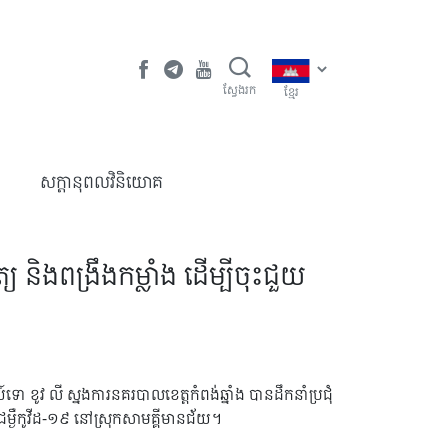
ស្វែងរក
ខ្មែរ
​សក្តានុពលវិនិយោគ
យ និងពង្រឹងកម្លាំង ដើម្បីចុះជួយ
ោ ខូវ លី ស្នងការនគរបាលខេត្តកំពង់ឆ្នាំង បានដឹកនាំប្រជុំ
ដាលជម្ងឺកូវីដ-១៩ នៅស្រុកសាមគ្គីមានជ័យ។