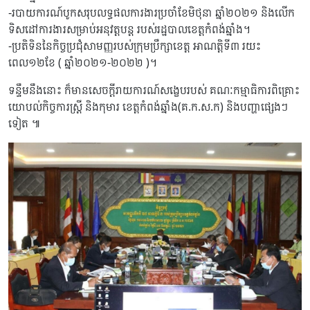
-របាយការណ៍បូកសរុបលទ្ធផលការងារប្រចាំខែមិថុនា ឆ្នាំ២០២១ និងលើក
ទិសដៅការងារសម្រាប់អនុវត្តបន្ត របស់រដ្ឋបាលខេត្តកំពង់ឆ្នាំង។
-ប្រតិទិននៃកិច្ចប្រជុំសាមញ្ញរបស់ក្រុមប្រឹក្សាខេត្ត អាណត្តិទី៣ រយះ
ពេល១២ខែ ( ឆ្នាំ២០២១-២០២២ )។
ទន្ទឹមនឹងនោះ ក៏មានសេចក្តីរាយការណ៍សង្ខេបរបស់ គណៈកម្មាធិការពិគ្រោះ
យោបល់កិច្ចការស្រ្តី និងកុមារ ខេត្តកំពង់ឆ្នាំង(គ.ក.ស.ក) និងបញ្ហាផ្សេងៗ
ទៀត ៕