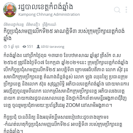
រដ្ឋបាលខេត្តកំពង់ឆ្នាំង
Kampong Chhnang Administration
ព័ត៌មានថ្នាក់ខេត្ត
ព័ត៌មានថ្មីៗ
ព្រឹត្តិការណ៍
កិច្ចប្រជុំសាមញ្ញលើកទី២៥ អាណត្តិទី៣ របស់ក្រុមប្រឹក្សាខេត្តកំពង់
ឆ្នាំង
5 ឆ្នាំ មុន
551
ដោយ
taravong
កំពង់ឆ្នាំង៖ នៅព្រឹកថ្ងៃពុធ ១៣រោច ខែបឋមាសាឍ ឆ្នាំឆ្លូវ ត្រីស័ក ព.ស
២៥៦៥ ត្រូវនឹងថ្ងៃទី០៧ ខែកក្កដា ឆ្នាំ២០២១នេះ ក្រុមប្រឹក្សាខេត្តកំពង់ឆ្នាំង
បើកកិច្ចប្រជុំសាមញ្ញលើកទី២៥ អាបត្តិទី៣ ក្រោមអធិបតីភាព លោក សុីវ រុន
សមាជិកក្រុមប្រឹក្សាខេត្ត តំណាងដ៏ខ្ពង់ខ្ពស់ លោក ឡុង ឈុនឡៃ ប្រធានក្រុម
ប្រឹក្សាខេត្ត និងលោក ស៊ុន សុវណ្ណារិទ្ធិ អភិបាលខេត្តកំពង់ឆ្នាំង ដោយមានការ
អញ្ជើញចូលរួមពីលោក លោកស្រីសមាជិកក្រុមប្រឹក្សាខេត្ត អភិបាលរងខេត្ត
នាយក នាយករងរដ្ឋបាលសាលាខេត្ត និងថ្នាក់ដឹកនាំតាមមន្ទីរអង្គភាពជុំវិញ
ខេត្ត ចូលរួមប្រជុំតាមរយៈប្រព័ន្ធវីដេអូ ZOOM នៅសាមីអង្គភាព។
កិច្ចប្រជុំ បានពិនិត្យ និងអនុម័តខ្លឹមសាររបៀបវារ:ដូចខាងក្រោម៖
-កំណត់ហេតុកិច្ចប្រជុំសាមញ្ញលើកទី២៤ អាបត្តិទី៣ របស់ក្រុមប្រឹក្សាខេត្ត
កំពង់ឆ្នាំង។