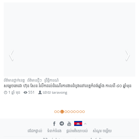
ព័ត៌មានថ្នាក់ខេត្ត
ព័ត៌មានថ្មីៗ
ព្រឹត្តិការណ៍
សម្តេចតេជោ ហ៊ុន សែន រំលឹកដល់ដំណើរការងារដំបូងនៅខេត្តកំពង់ឆ្នាំង កាលពី ៤០ ឆ្នាំមុន
1 ឆ្នាំ មុន
551
ដោយ
taravong
ជជែកផ្ទាល់
ទំនាក់ទំនង
ផ្តល់មតិយោបល់
សំណួរ ចម្លើយ