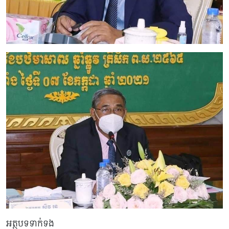
អត្ថបទទាក់ទង