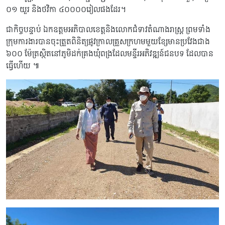
០១ យួរ និងថវិកា ៤០០០០រៀលផងដែរ។
ជាកិច្ចបន្ទាប់ ឯកឧត្តមអភិបាលខេត្តនិងលោកជំទាវតំណាងរាស្ត្រ ព្រមទាំង
ក្រុមការងារបានចុះត្រួតពិនិត្យផ្លូវក្រាលគ្រួសក្រហមមួយខ្សែមានប្រវែងជាង
៦០០ ម៉ែត្រស្ថិតនៅភូមិដក់គ្រងឃុំពង្រដែលមន្ទីរអភិវឌ្ឍន៍ជនបទ ដែលបាន
ធ្វើហើយ ៕