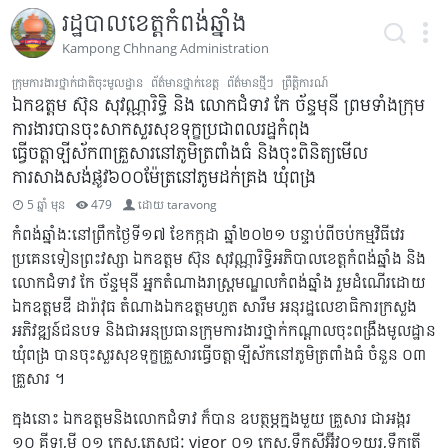
រដ្ឋបាលខេត្តកំពង់ឆ្នាំង
Kampong Chhnang Administration
ក្រុមការងារថ្នាក់ជាតិចុះមូលដ្ឋាន
ព័ត៌មានថ្នាក់ខេត្ត
ព័ត៌មានថ្មីៗ
ព្រឹត្តិការណ៍
ឯកឧត្តម ស៊ុន សុវណ្ណារិទ្ធិ និង លោកជំទាវ កែ ច័ន្ទមុនី ព្រមទាំងក្រុម
ការងារបានចុះសាកសួរសុខទុក្ខប្រជាពលរដ្ឋកំពុង
ធ្វើចត្តាឡីស័ក៣គ្រួសារនៅភូមិត្រពាំងធំ និងចុះពិនិត្យមើល
ការសាងសង់ផ្លូវ៦០០ម៉ែត្រនៅភូមដក់គ្រង ឃុំពង្រ
5 ឆ្នាំ មុន
479
ដោយ
taravong
កំពង់ឆ្នាំងៈនៅព្រឹកថ្ងៃទី១៧ ខែកក្កដា ឆ្នាំ២០២១ បន្ទាប់ពីចប់កម្មវិធីវេរ
ប្រគេនទៀនព្រះវស្សា ឯកឧត្តម ស៊ុន សុវណ្ណារិទ្ធិអភិបាលខេត្តកំពង់ឆ្នាំង និង
លោកជំទាវ កែ ច័ន្ទមុនី អ្នកតំណាងរាស្រ្តមណ្ឌលកំពង់ឆ្នាំង រួមដំណើរដោយ
ឯកឧត្តមឌី ដារ៉ាវុធ តំណាងឯកឧត្ដមហួត សារឹម អនុរដ្ឋលេខាធិការក្រសួង
អភិវឌ្ឍន៍ជនបទ និងជាអនុប្រធានក្រុមការងារថ្នាក់កណ្ដាលចុះពង្រឹងមូលដ្ឋាន
ឃុំពង្រ បានចុះសួរសុខទុក្ខគ្រួសារធ្វើចត្តាឡីស័កនៅភូមិត្រពាំងធំ ចំនួន ០៣
គ្រួសារ ។
ក្នុងនោះ ឯកឧត្តមនិងលោកជំទាវ ក៏បាន ឧបត្ថម្ភក្នងមួយ គ្រួសារ ជាអង្ករ
១០ គីឡូ,មី ០១ កេស,ភេសជ្ជៈ vigor ០១ កេស,ទឹកស៊ីអ៊ីវ០១យួរ,ទឹកត្រី