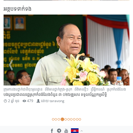
អត្ថបទទាក់ទង
ក្រុមការងារថ្នាក់ជាតិចុះមូលដ្ឋាន
ព័ត៌មានថ្នាក់ក្រុង-ស្រុក
ព័ត៌មានថ្មីៗ
ព្រឹត្តិការណ៍
ស្រុកកំពង់លែង
បងប្អូនប្រជាពលរដ្ឋស្រុកកំពង់លែងចំនួន ៣ ០២៦គ្រួសារ ទទួលប័ណ្ណកម្មសិទ្ធិ
2 ឆ្នាំ មុន
479
ដោយ
taravong