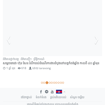
ព័ត៌មានថ្នាក់ខេត្ត
ព័ត៌មានថ្មីៗ
ព្រឹត្តិការណ៍
សម្តេចតេជោ ហ៊ុន សែន រំលឹកដល់ដំណើរការងារដំបូងនៅខេត្តកំពង់ឆ្នាំង កាលពី ៤០ ឆ្នាំមុន
1 ឆ្នាំ មុន
618
ដោយ
taravong
ជជែកផ្ទាល់
ទំនាក់ទំនង
ផ្តល់មតិយោបល់
សំណួរ ចម្លើយ
រក្សាសិទ្ធិគ្រប់យ៉ាងដោយ៖ រដ្ឋបាលខេត្តកំពង់ឆ្នាំង