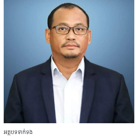
អត្ថបទទាក់ទង