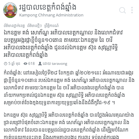
រដ្ឋបាលខេត្តកំពង់ឆ្នាំង
Kampong Chhnang Administration
ព័ត៌មានថ្នាក់ខេត្ត
ព័ត៌មានថ្មីៗ
ព្រឹត្តិការណ៍
ឯកឧត្តម គង់ សោភ័ណ្ឌ អភិបាលខេត្តកណ្ដាល និងលោកជំទាវ
ឧបត្ថម្ភអង្ករផ្កាខ្ញីចំនួន១០តោន តាមរយៈឯកឧត្តម នៃ ចារី
អភិបាលរងខេត្តកំពង់ឆ្នាំង ជូនដល់ឯកឧត្តម ស៊ុន សុវណ្ណារិទ្ធិ
អភិបាលខេត្តកំពង់ឆ្នាំង
5 ឆ្នាំ មុន
618
ដោយ
taravong
កំពង់ឆ្នាំង: នៅរសៀលថ្ងៃទី២៨ ខែកក្កដា ឆ្នាំ២០២១នេះ អំណោយេជាអង្ករ
ផ្កាខ្ញីចំនួន១០តោន របស់ឯកឧត្តម គង់ សោភ័ណ្ឌ អភិបាលខេត្តកណ្ដាល និង
លោកជំទាវ តាមរយៈឯកឧត្តម នៃ ចារី អភិបាលរងខេត្តកំពង់ឆ្នាំង បាន
នាំយកមកប្រគល់ជូនឯកឧត្តម ស៊ុន សុវណ្ណារិទ្ធិ អភិបាលខេត្តកំពង់ឆ្នាំង
សម្រាប់ចាត់ចែងក្នុងយុទ្ធនាការប្រយុទ្ធប្រឆាំងនឹងជំងឺកូវីដ-១៩ ។
ឯកឧត្តម ស៊ុន សុវណ្ណារិទ្ធិ អភិបាលខេត្តកំពង់ឆ្នាំង បានថ្លែងអំណរគុណយ៉ាង
ជ្រាលជ្រៅបំផុតចំពោះឯកឧត្តម គង់ សោភ័ណ្ឌ អភិបាលខេត្តកណ្ដាល និង
លោកជំទាវ ដែលបានឧបត្ថម្ភដល់រដ្ឋបាលខេត្តកំពង់ឆ្នាំង ដើម្បីរួមចំណែក
កាត់បន្ថយការខ្វះខាត និងសកម្មភាពបង្ការ ការពារ ទប់ស្កាត់ការឆ្លង