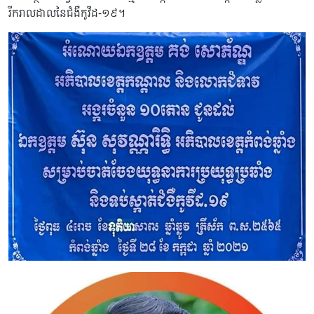
រីករាលដាលនៃជំងឺកូវីដ-១៩។