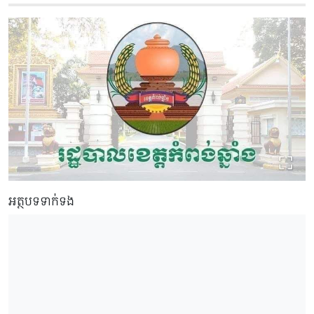
អត្ថបទទាក់ទង