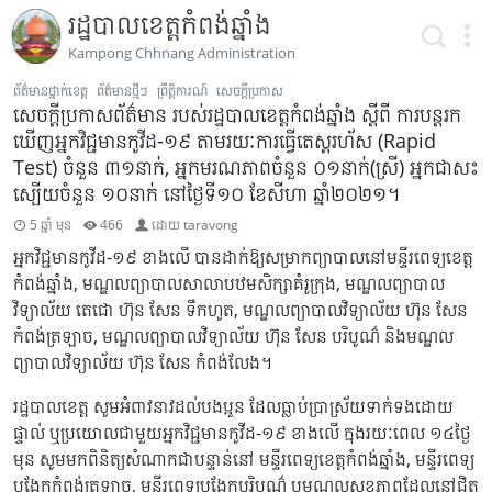
រដ្ឋបាលខេត្តកំពង់ឆ្នាំង
Kampong Chhnang Administration
ព័ត៌មានថ្នាក់ខេត្ត
ព័ត៌មានថ្មីៗ
ព្រឹត្តិការណ៍
សេចក្ដីប្រកាស
សេចក្តីប្រកាសព័ត៌មាន របស់រដ្ឋបាលខេត្តកំពង់ឆ្នាំង ស្តីពី ការបន្តរក
ឃើញអ្នកវិជ្ជមានកូវីដ-១៩ តាមរយៈការធ្វើតេស្តរហ័ស (Rapid
Test) ចំនួន ៣១នាក់, អ្នកមរណភាពចំនួន ០១នាក់(ស្រី) អ្នកជាសះ
ស្បើយចំនួន ១០នាក់ នៅថ្ងៃទី១០ ខែសីហា ឆ្នាំ២០២១។
5 ឆ្នាំ មុន
466
ដោយ
taravong
អ្នកវិជ្ជមានកូវីដ-១៩ ខាងលើ បានដាក់ឱ្យសម្រាក​ព្យាបាលនៅមន្ទីរពេទ្យខេត្ត
កំពង់ឆ្នាំង, មណ្ឌលព្យាបាលសាលាបឋមសិក្សាគំរូក្រុង, ​មណ្ឌលព្យាបាល​
វិទ្យាល័យ​​​ តេជោ ហ៊ុន សែន ទឹកហូត, មណ្ឌលព្យាបាលវិទ្យាល័យ ហ៊ុន សែន
កំពង់ត្រឡាច, មណ្ឌលព្យាបាលវិទ្យាល័យ ហ៊ុន សែន បរិបូណ៌ និងមណ្ឌល
ព្យាបាលវិទ្យាល័យ ហ៊ុន សែន កំពង់លែង។
រដ្ឋបាលខេត្ត សូមអំពាវនាវដល់​បងប្អូន ដែលធ្លាប់ប្រាស្រ័យទាក់ទង​ដោយ
ផ្ទាល់ ឬប្រយោលជាមួយ​អ្នកវិជ្ជមាន​កូវីដ-១៩ ខាងលើ ក្នុងរយៈពេល ១៤ថ្ងៃ
មុន សូមមកពិនិត្យសំណាក​ជាបន្ទាន់​នៅ មន្ទីរពេទ្យខេត្តកំពង់ឆ្នាំង, មន្ទីរពេទ្យ
បង្អែកកំពង់ត្រឡាច, មន្ទីរពេទ្យបង្អែកបរិបូណ៌ ឬមណ្ឌលសុខភាពដែលនៅជិត