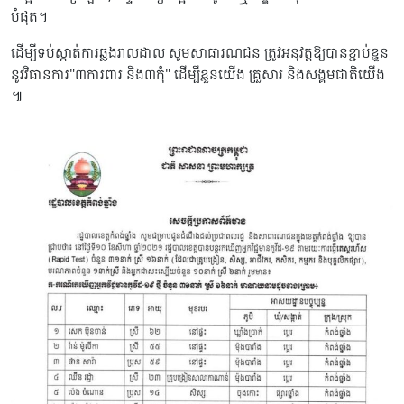
បំផុត។
ដើម្បីទប់ស្កាត់​ការឆ្លង​រាលដាល សូមសាធារណជន ត្រូវអនុវត្តឱ្យបានខ្ជាប់ខ្ជួន
នូវវិធានការ"៣ការពារ និង៣កុំ" ដើម្បី​​ខ្លួនយើង គ្រួសារ និងសង្គមជាតិយើង
៕