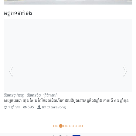
អត្ថបទទាក់ទង
ព័ត៌មានថ្នាក់ខេត្ត
ព័ត៌មានថ្មីៗ
ព្រឹត្តិការណ៍
សម្តេចតេជោ ហ៊ុន សែន រំលឹកដល់ដំណើរការងារដំបូងនៅខេត្តកំពង់ឆ្នាំង កាលពី ៤០ ឆ្នាំមុន
1 ឆ្នាំ មុន
595
ដោយ
taravong