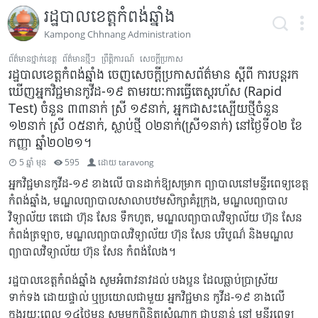
រដ្ឋបាលខេត្តកំពង់ឆ្នាំង
Kampong Chhnang Administration
ព័ត៌មានថ្នាក់ខេត្ត
ព័ត៌មានថ្មីៗ
ព្រឹត្តិការណ៍
សេចក្ដីប្រកាស
រដ្ឋបាលខេត្តកំពង់ឆ្នាំង ចេញសេចក្តីប្រកាសព័ត៌មាន ស្តីពី ការបន្តរក
ឃើញអ្នកវិជ្ជមានកូវីដ-១៩ តាមរយៈការធ្វើតេស្តរហ័ស (Rapid
Test) ចំនួន ៣៣នាក់ ស្រី ១៩នាក់, អ្នកជាសះស្បើយថ្មីចំនួន
១២នាក់ ស្រី ០៥នាក់, ស្លាប់ថ្មី ០២នាក់(ស្រី១នាក់) នៅថ្ងៃទី០២ ខែ
កញ្ញា ឆ្នាំ២០២១។
5 ឆ្នាំ មុន
595
ដោយ
taravong
អ្នកវិជ្ជមានកូវីដ-១៩ ខាងលើ បានដាក់ឱ្យសម្រាក ព្យាបាលនៅមន្ទីរពេទ្យខេត្ត
កំពង់ឆ្នាំង, មណ្ឌលព្យាបាលសាលាបឋមសិក្សាគំរូក្រុង, មណ្ឌលព្យាបាល
វិទ្យាល័យ តេជោ ហ៊ុន សែន ទឹកហូត, មណ្ឌលព្យាបាលវិទ្យាល័យ ហ៊ុន សែន
កំពង់ត្រឡាច, មណ្ឌលព្យាបាលវិទ្យាល័យ ហ៊ុន សែន បរិបូណ៌ និងមណ្ឌល
ព្យាបាលវិទ្យាល័យ ហ៊ុន សែន កំពង់លែង។
រដ្ឋបាលខេត្តកំពង់ឆ្នាំង សូមអំពាវនាវដល់ បងប្អូន ដែលធ្លាប់ប្រាស្រ័យ
ទាក់ទង ដោយផ្ទាល់ ឬប្រយោលជាមួយ អ្នកវិជ្ជមាន កូវីដ-១៩ ខាងលើ
ក្នុងរយៈពេល ១៤ថ្ងៃមុន សូមមកពិនិត្យសំណាក ជាបន្ទាន់ នៅ មន្ទីរពេទ្យ