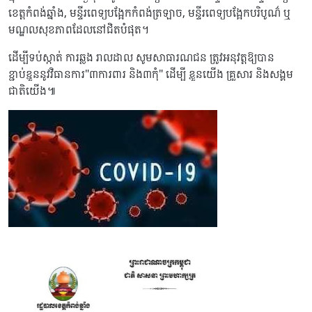
ខេត្តកំពង់ឆ្នាំង, មន្ទីរពេទ្យបង្អែកកំពង់ត្រឡាច, មន្ទីរពេទ្យបង្អែកបរិបូណ៌ ឬ
មណ្ឌលសុខភាពដែលនៅជិតបំផុត។
ដើម្បីទប់ស្កាត់ ការឆ្លង រាលដាល សូមសាធារណជន ត្រូវអនុវត្តឱ្យបាន
ខ្ជាប់ខ្ជួននូវវិធានការ"៣ការពារ និង៣កុំ" ដើម្បី ខ្លួនយើង គ្រួសារ និងសង្គម
ជាតិយើង៕