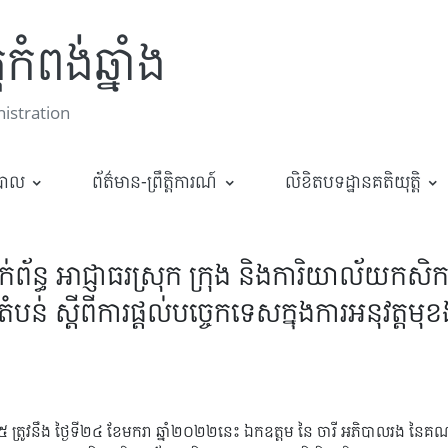
កំពង់ឆ្នាំង
stration
ឋបាល
ព័ត៌មាន-ព្រឹត្តិការណ៍
លិខិតបទដ្ឋានគតិយុត្តិ
ាក់ព័ន្ធ អាជ្ញាធរស្រុក ក្រុង និងការិយាល័យកសិ
តំបន់ ស្តីពីការផ្តល់បច្ចេកទេសក្នុងការអនុវត្តមុ
២៥៦៥ ត្រូវនឹង ថ្ងៃទី២៤ ខែមករា ឆ្នាំ២០២២នេះ ឯកឧត្តម នៃ ចារី អភិបាលរង នៃគ