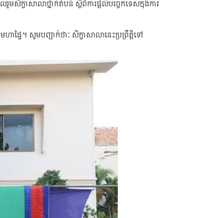
រួមសិក្ខាសាលាថ្នាក់តំបន់ ស្តីពីការផ្តល់បច្ចេកទេសក្នុងការ
ងមហាផ្ទៃ។ សូមបញ្ជាក់ថាៈ សិក្ខាសាលានេះប្រព្រឹត្តិទៅ