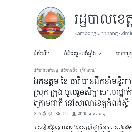
រដ្ឋបាលខេត្ត
Kampong Chhnang Admini
ទំព័រដើម
អំពីខេត្តកំពង់ឆ្នាំង
សេវារដ្
ព័ត៌មានថ្នាក់ខេត្ត
ព័ត៌មានថ្មីៗ
ព្រឹត្តិការណ៍
ឯកឧត្តម នៃ ចារី បានដឹកនាំមន្ទីរព
ស្រុក ក្រុង ចូលរួមសិក្ខាសាលាថ្នាក់
ក្រោមជាតិ នៅសាលាខេត្តកំពង់ស្ពឺ
5 ឆ្នាំ មុន
475
ដោយ
taravong
នារសៀលថ្ងៃចន្ទ ៧រោច ខែបុស្ស ឆ្នាំឆ្លូវ ត្រីស័ក ព.ស. 