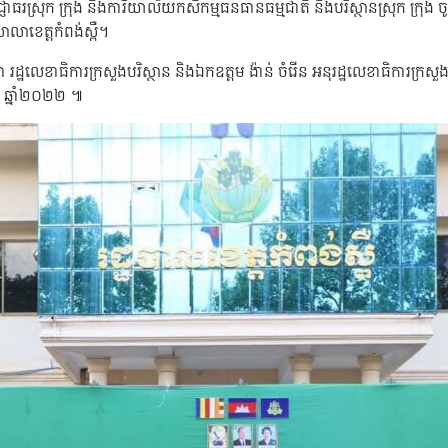
្ញាធរស្រុក ក្រុង និងការិយាល័យកសិកម្មធនធានធម្មជាតិ និងបរិស្ថានស្រុក ក្រុង ចូល
ាលាខេត្តកំពង់ស្ពឺ។
ា រដ្ឋលេខាធិការក្រសួងបរិស្ថាន និងឯកឧត្តម ង៉ាន់ ចំរើន អនុរដ្ឋលេខាធិការក្រសួ
ា ឆ្នាំ២០២២ ៕