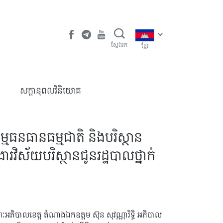
ស្វែងរក
ខ្មែរ
​សក្តានុពលវិនិយោគ
កម្មធនធានធម្មជាតិ និងបរិស្ថាន
ខងារវិស័យបរិស្ថានជូនរដ្ឋបាលថ្នាក់
ណៈអភិបាលខេត្ត តំណាងឯកឧត្តម ស៊ុន សុវណ្ណារិទ្ធិ អភិបាល