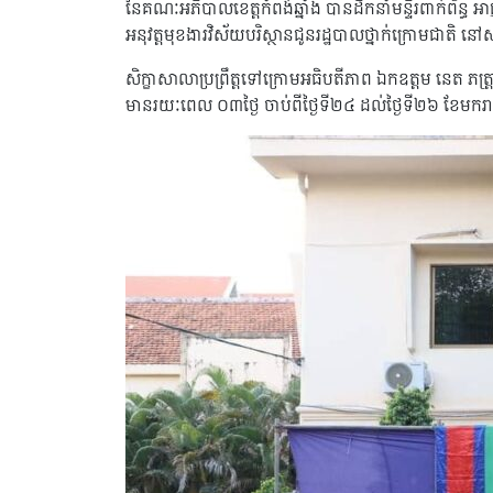
នៃគណៈអភិបាលខេត្តកំពង់ឆ្នាំង បានដឹកនាំមន្ទីរពាក់ព័ន្ធ អាជ
អនុវត្តមុខងារវិស័យបរិស្ថានជូនរដ្ឋបាលថ្នាក់ក្រោមជាតិ នៅស
សិក្ខាសាលាប្រព្រឹត្តទៅក្រោមអធិបតីភាព ឯកឧត្តម នេត ភត្ត្រ
មានរយៈពេល ០៣ថ្ងៃ ចាប់ពីថ្ងៃទី២៤ ដល់ថ្ងៃទី២៦ ខែមករ