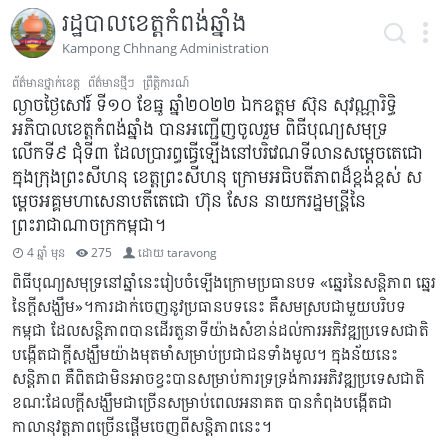
រដ្ឋបាលខេត្តកំពង់ឆ្នាំង
Kampong Chhnang Administration
ព័ត៌មានថ្នាក់ខេត្ត
ព័ត៌មានថ្មីៗ
ព្រឹត្តិការណ៍
ល្ងាចថ្ងៃសៅរ៍ ទី១០ ខែធ្នូ ឆ្នាំ២០២២ ឯកឧត្ដម ស៊ុន សុវណ្ណារិទ្ធិ
អភិបាលខេត្ដកំពង់ឆ្នាំង បានអញ្ជើញចូលរួម ពិធីបុណ្យសមុទ្រ
លើកទី៩ ជុំទី៣ ដែលប្រារព្ធធ្វើឡើងនៅបរិវេណទីលានសម្តេចតេជោ
ក្នុងក្រុងព្រះសីហនុ ខេត្តព្រះសីហនុ ក្រោមអធិបតីភាពដ៏ខ្ពង់ខ្ពស់ ស
ម្តេចអគ្គមហាសេនាបតីតេជោ ហ៊ុន សែន នាយករដ្ឋមន្ត្រីនៃ
ព្រះរាជាណាចក្រកម្ពុជា។
4 ឆ្នាំ មុន
275
ដោយ
taravong
ពិធីបុណ្យសមុទ្រនៅឆ្នាំនេះរៀបចំឡើងក្រោមប្រធានបទ «ឆ្នេរនៃសន្តិភាព ឆ្នេរ
នៃក្តីសង្ឃឹម»។ការដាក់ចេញនូវប្រធានបទនេះ គឺសមស្របជាមួយបរិបទ
កម្ពុជា ដែលសន្តិភាពបានដើរតួនាទីយ៉ាងសំខាន់ដល់ការអភិវឌ្ឍប្រទេសជាតិ
បង្កើតជាក្តីសង្ឃឹមយ៉ាងមុតមាំសម្រាប់ប្រជាជនទាំងមូល។ ក្នុងន័យនេះ
សន្តិភាព គឺពិតជាមិនអាចខ្វះបានសម្រាប់ការទ្រទ្រង់ការអភិវឌ្ឍប្រទេសជាតិ
ខណៈដែលក្តីសង្ឃឹមជាច្រើនសម្រាប់ពេលអនាគត បានកំពុងបង្កើតជា
កាលានុវត្តភាពច្រើនផ្តើមចេញពីសន្តិភាពនេះ។