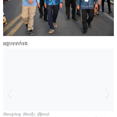
អត្ថបទទាក់ទង
ព័ត៌មានថ្នាក់ខេត្ត
ព័ត៌មានថ្មីៗ
ព្រឹត្តិការណ៍