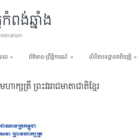
កំពង់ឆ្នាំង
stration
ឋបាល
ព័ត៌មាន-ព្រឹត្តិការណ៍
លិខិតបទដ្ឋានគតិយុត្តិ
ាក្សត្រី ព្រះវររាជមាតាជាតិខ្មែរ