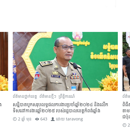
ព័ត៌មានថ្នាក់ខេត្ត
ព័ត៌មានថ្មីៗ
ព្រឹត្តិការណ៍
ព័ត៌ម
ង
សន្និបាតបូកសរុបលទ្ធផលការងារប្រចាំឆ្នាំ២០២៤ និងលើក
ពិធី
ទិសដៅការងារឆ្នាំ២០២៥ របស់រដ្ឋបាលខេត្តកំពង់ឆ្នាំង
តាម
ជប៉ុ
2 ឆ្នាំ មុន
643
ដោយ
taravong
2 