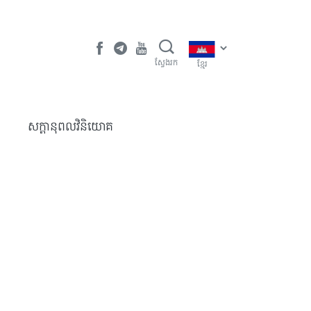
ស្វែងរក
ខ្មែរ
​សក្តានុពលវិនិយោគ