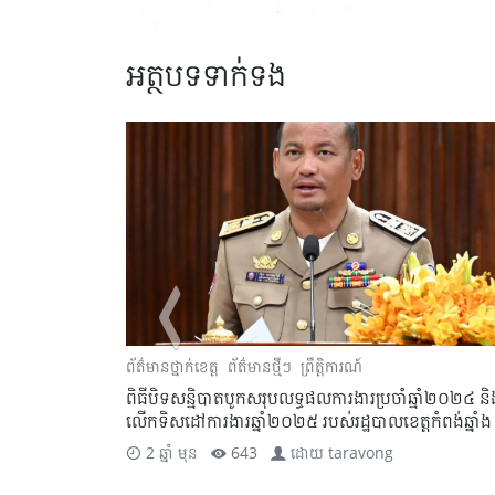
អត្ថបទទាក់ទង
្រុក
ព័ត៌មានថ្នាក់ខេត្ត
ព័ត៌មានថ្មីៗ
ព្រឹត្តិការណ៍
ិបូណ៌
ពិធីបិទសន្និបាតបូកសរុបលទ្ធផលការងារប្រចាំឆ្នាំ២០២៤ និ
ថុ ចំនួន ១ ៨៦០
លើកទិសដៅការងារឆ្នាំ២០២៥ របស់រដ្ឋបាលខេត្តកំពង់ឆ្នាំង
2 ឆ្នាំ មុន
643
ដោយ
taravong