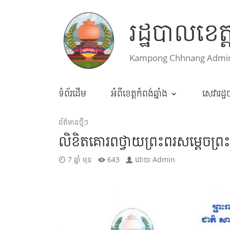
រដ្ឋបាលខេត្ត
Kampong Chhnang Admini
ទំព័រដើម
អំពីខេត្តកំពង់ឆ្នាំង
សេវារដ្
ព័ត៌មានថ្មីៗ
លិខិតគោរពថ្វាយព្រះពរសម្ដេចព្រះមហ
7 ឆ្នាំ មុន
643
ដោយ
Admin