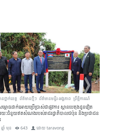
ានថ្នាក់ខេត្ត
ព័ត៌មានថ្មីៗ
ព័ត៌មានមន្ទីរ-អង្គភាព
ព្រឹត្តិការណ៍
ព័ត៌មានថ្នាក់ខេត្ត
សម្ពោធដាក់អោយប្រើប្រាស់ជាផ្លូវការ ស្ពានបេតុងដូនវៀត
ព្រះរាជពិធីប្រទ
រយៈជំនួយឥតសំណងរបស់រាជរដ្ធាភិបាលជប៉ុន និងប្រជាជន
ព្រះបាទសម្ដេចព្
ន
ព្រះរាជាណាចក្រក
ឆ្នាំ មុន
643
ដោយ
taravong
2 ឆ្នាំ មុន