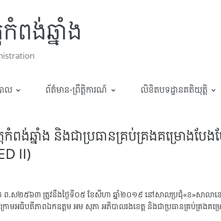
កំពង់ឆ្នាំង
stration
ឋបាល
ព័ត៌មាន-ព្រឹត្តិការណ៍
លិខិតបទដ្ឋានគតិយុត្តិ
ពង់ឆ្នាំង និងជាប្រធានគ្រប់គ្រងគម្រោងបែងចែកដ
ED II)
័ក ព.ស២៥៦៣ ត្រូវនឹងថ្ងៃទី០៥ ខែសីហា ឆ្នាំ២០១៩ នៅ​សាលប្រជុំ​«ខ»​សាលា​ខេត្តកំពង់ឆ្ន
២ក្រោម​អធិបតីភាព​ឯកឧត្តម អម សុភា អភិបាលរងខេត្ត និងជាប្រធានគ្រប់គ្រង