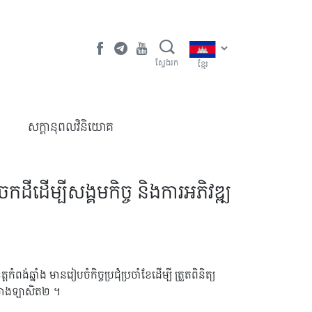
ស្វែងរក
ខ្មែរ
​សក្តានុពលវិនិយោគ
ីដេីម្បីសង្គមកិច្ច និងការអភិវឌ្ឍ
ាំង មាន​រៀប​ចំ​កិច្ចប្រជុំប្រចាំខែដើម្បី​ ត្រួត​ពិនិត្យ
គម្រោងឡាសិត២ ។