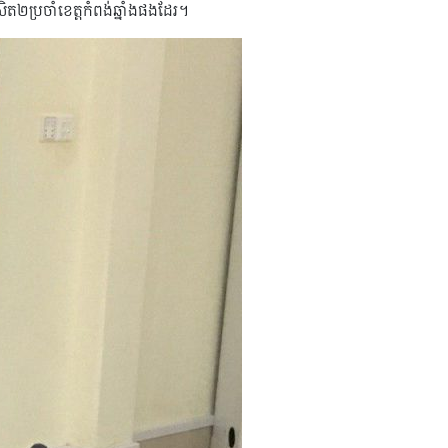
២​ប្រចាំ​ខេត្ត​កំពង់ឆ្នាំង​ផងដែរ។