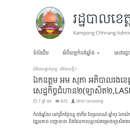
រដ្ឋបាលខេត្ត
Kampong Chhnang Admini
ទំព័រដើម
អំពីខេត្តកំពង់ឆ្នាំង
សេវារដ្
ព័ត៌មានថ្នាក់ខេត្ត
ព័ត៌មានថ្មីៗ
ឯកឧត្តម អម សុភា អភិបាលរងខេត្តកំ
សេដ្ឋកិច្ចជំហាន២(ឡាសិត២,LAS
7 ឆ្នាំ មុន
825
ដោយ
taravong
កំពង់ឆ្នាំង៖ នៅ​ព្រឹក​ថ្ងៃចន្ទ ៥កើត​ ខែស្រាពណ៌ ឆ្នាំកុរ ឯកស
វឌ្ឍនភាព បញ្ហានានា និងផែនការបន្ដ​បស់គម្រោង​ឡាសិត​