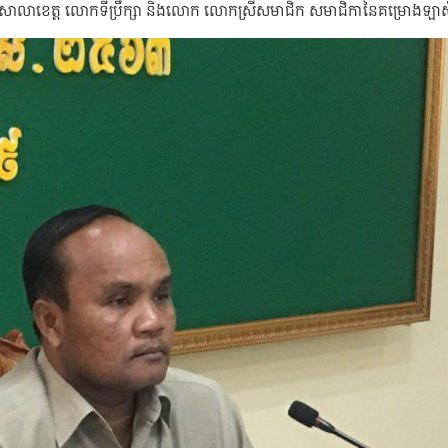
ាល​សាលា​ខេត្ត លោក​ទីប្រឹក្សា និង​លោក លោក​ស្រី​សមាជិក សមាជិកា​នៃគម្រោង​ឡាសិត​