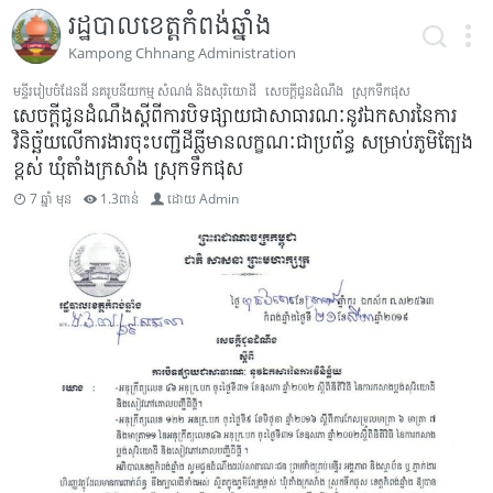
រដ្ឋបាលខេត្តកំពង់ឆ្នាំង
Kampong Chhnang Administration
មន្ទីររៀបចំដែនដី នគរូបនីយកម្ម សំណង់ និងសុរិយោដី
សេចក្តីជូនដំណឹង
ស្រុកទឹកផុស
សេចក្ដីជូនដំណឹងស្តីពីការបិទផ្សាយជាសាធារណៈនូវឯកសារនៃការ
វិនិច្ឆ័យលើការងារចុះបញ្ជីដីធ្លីមានលក្ខណៈជាប្រព័ន្ធ សម្រាប់ភូមិត្បែង
ខ្ពស់ ឃុំតាំងក្រសាំង ស្រុកទឹកផុស
7 ឆ្នាំ មុន
1.3ពាន់
ដោយ
Admin