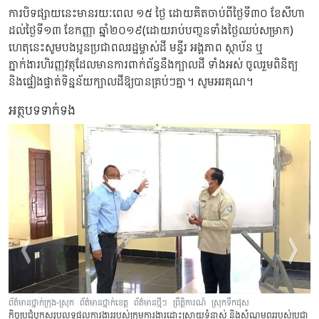
ការបិទផ្សាយនេះមានរយៈពេល ១៥ ថ្ងៃ ដោយគិតចាប់ពីថ្ងៃទី៣០ ខែសីហា
ដល់ថ្ងៃទី១៣ ខែកញ្ញា ឆ្នាំ២០១៩(ដោយរាប់បញ្ចូនទាំងថ្ងៃឈប់សម្រាក)
ហេតុនេះសូមបងប្អូនប្រជាពលរដ្ឋម្ចាស់ដី មន្ទីរ អង្គភាព ស្ថាប័ន ឬ
ភ្នាក់ងារហិរញ្ញវត្ថុដែលមានការពាក់ព័ន្ធនឹងក្បាលដី ទាំងអស់ ចូលរួមពិនិត្យ
និងផ្ទៀងផ្ទាត់ទិន្នន័យក្បាលដីឱ្យបានគ្រប់ៗគ្នា។ សូមអរគុណ។
អត្ថបទទាក់ទង
ព័ត៌មានថ្នាក់ក្រុង-ស្រុក
ព័ត៌មានថ្នាក់ខេត្ត
ព័ត៌មានថ្មីៗ
ព្រឹត្តិការណ៍
ស្រុកទឹកផុស
កិច្ចប្រជុំបូកសរុបលទ្ធផលការងាររបស់ក្រុមការងារដោះស្រាយទំនាស់ និងសំណូមពររបស់ប្រជា