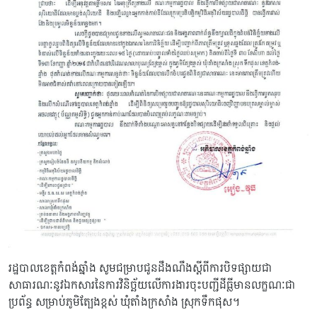
រដ្ឋបាលខេត្តកំពង់ឆ្នាំង សូមជម្រាបជូនដឹងណឹងស្តីពីការបិទផ្សាយជា
សាធារណៈនូវឯកសារនៃការវិនិច្ឆ័យលើការងារចុះបញ្ជីដីធ្លីមានលក្ខណៈជា
ប្រព័ន្ធ សម្រាប់ភូមិត្បែងខ្ពស់ ឃុំតាំងក្រសាំង ស្រុកទឹកផុស។