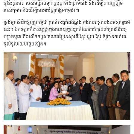
នូវនិរន្តរភាព របស់មន្ទីរពេទ្យគន្ធបុប្ផាទាំងប្រាំទីតាំង និងដើម្បីភាពញញឹម
របស់កុមារ និងដើម្បីការអភវិឌ្ឍសង្គមកម្ពុជា៕
ទ្រង់មូលនិធិគន្ធបុប្ផាកម្ពុជា ប្រចាំខេត្តកំពង់ឆ្នាំង ក្នុងការបន្តការងារមនុស្សធម៌
នេះ។ ឯកឧត្តមក៏បានប្តេជ្ញាក្នុងការបន្តចួលរួមចំណែកគាំទ្រដល់មូលនិធិគន្ធ
បុប្ផាកម្ពុជា និងលើកកម្ពស់គុណតម្លៃនៃស្មារតី ខ្មែរ ជួយ ខ្មែរ ឱ្យបានកាន់តែ
ទូលំទូលាយបន្ថែមទៀត។