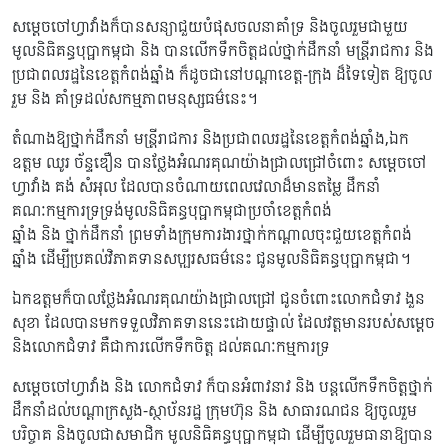
សម្តេចចៅហ្វាវាំងក៏បានសន្យាជួយបំផុសចលនាគាំទ្រ និងចូលរួមជាមួយ
មូលនិធិគន្ធបុប្ផាកម្ពុជា និង បានលើកទឹកចិត្តដល់ថ្នាក់ដឹកនាំ មន្រ្តីរាជការ និង
ប្រជាពលរដ្ឋនៃខេត្តកំពង់ឆ្នាំង ក៏ដូចជានៅបណ្តាខេត្ត-ក្រុង ដ៏ទៃទៀត ឱ្យចូល
រួម និង គាំទ្រដល់សកម្មភាពមនុស្សធម៌នេះ។
តំណាងឱ្យថ្នាក់ដឹកនាំ មន្រ្តីរាជការ និងប្រជាពលរដ្ឋនៃខេត្តកំពង់ឆ្នាំង,ឯក
ឧត្តម ឈូរ ច័ន្ទឌឿន បានថ្លែងអំណរគុណយ៉ាងជ្រាលជ្រៅចំពោះ សម្តេចចៅ
ហ្វាវាំង គង់ សំអុល ដែលបានចំណាយពេលវេលាដ៏មានតម្លៃ ដឹកនាំ
គណៈកម្មការទ្រទ្រង់មូលនិធិគន្ធបុប្ផាកម្ពុជាប្រចាំខេត្តកំពង់
ឆ្នាំង និង ថ្នាក់ដឹកនាំ ព្រមទាំងក្រុមការងារថ្នាក់កណ្តាលចុះជួយខេត្តកំពង់
ឆ្នាំង ដើម្បីប្រគល់វិភាគទានសប្បុរសធម៌នេះ ជូនមូលនិធិគន្ធបុប្ផាកម្ពុជា។
ឯកឧត្តមក៏បាលថ្លែងអំណរគុណយ៉ាងជ្រាលជ្រៅ ជូនចំពោះលោកជំទាវ ងួន
សុខា ដែលបានមកទទួលវិភាគទាននេះដោយផ្ទាល់ ដែលវត្តមានរបស់សម្តេច
និងលោកជំទាវ គឺជាការលើកទឹកចិត្ត ដល់គណៈកម្មការទ្រ
សម្តេចចៅហ្វាវាំង និង លោកជំទាវ ក៏បានអំពាវនាវ និង បន្តលើកទឹកចិត្តថ្នាក់
ដឹកនាំដល់បណ្តាក្រសួង-ស្ថាប័នរដ្ឋ ក្រុមហ៊ុន និង សាធារណជន ឱ្យចូលរួម
បរិច្ចាគ និងចូលជាសមាជិក មូលនិធិគន្ធបុប្ផាកម្ពុជា ដើម្បីចូលរួមធានាឱ្យបាន