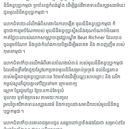
និធិគន្ធបុប្ផាកម្ពុជា ប្រចាំខេត្តកំពង់ឆ្នាំង ដើម្បីផ្តល់វិភាគទានដ៏សប្បុរសធម៌នេះ
ជូនមូលនិធិគន្ធបុប្ផាកម្ពុជា។
លោកជំទាវបានរំលឹកអំពីសាវតានៃការបង្កើត មូលនិធិគន្ធបុប្ផាកម្ពុជា ក៏
ដូចជាការរួមចំណែករបស់ មូលនិធិគន្ធបុប្ផាស្វីសនិងគុណបំណាច់មិនអាច
កាត់ថ្លៃបានរបស់លោកសាស្រ្តាចារ្យវេជ្ជបណ្ឌិត Beat Richner ដែលបាន
ចូលរួមចំណែក និងបូជាកំលាំងកាយចិត្តដើម្បីអនាគត និង ភាពញញឹម របស់
កុមារកម្ពុជា។
លោកជំទាវក៏បានលើកអំពីគោលបំណងសំខាន់ របស់មូលនិធិគន្ធបុប្ផាកម្ពុជា
ដែលមិនត្រឹមតែជួយស្វែងរកប្រភពមូលនិធិសម្រាប់ទ្រទ្រង់ ដល់និរន្តរភាព
របស់មន្ទីរពេទ្យគន្ធបុប្ផានោះទេ ថែមទាំងដើម្បីបណ្តុះសាបព្រោះ និង លើក
កម្ពស់ស្មារតីជួយគ្នាទៅវិញទៅមក ក្រោមពាក្យ
ស្លោក ខ្មែរជួយខ្មែរ ឱ្យបានកាន់តែទូលំ
ទូលាយ ទូទាំងប្រទេស តាមរយៈការចូល
រួមបរិច្ចាគវិភាគទានសប្បុរសធម៌ និងការចូលជាសមាជិករបស់មូលនិធិគន្ធ
បុប្ឆាកម្ពុជា។
លោកជំទាវក៏បានគោរពជម្រាបជូន សម្តេចចៅហ្វាវាំងផងដែរថា សម្រាប់៩ខែ