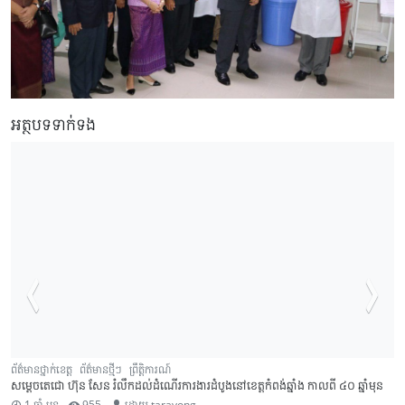
អត្ថបទទាក់ទង
ព័ត៌មានថ្នាក់ខេត្ត
ព័ត៌មានថ្មីៗ
ព្រឹត្តិការណ៍
សម្តេចតេជោ ហ៊ុន សែន រំលឹកដល់ដំណើរការងារដំបូងនៅខេត្តកំពង់ឆ្នាំង កាលពី ៤០ ឆ្នាំមុន
1 ឆ្នាំ មុន
955
ដោយ
taravong