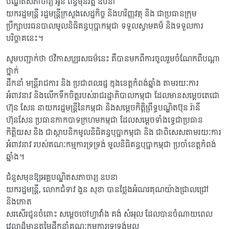
បណ្ឌិតសភាចារ្យ អូន ព័ន្ធមុនីរ័ត្ន ឧបនា
យករដ្ឋមន្រ្តី រដ្ឋមន្រ្តីក្រសួងសេដ្ឋកិច្ច និងហរិញ្ញវត្ថុ និង ជាប្រធានក្រុម
ប្រឹក្សាបរធនបាលមូលនិធិគន្ធបុប្ផាកម្ពុជា ទទួលស្វាមគម៏ និងទទួលការ
បរិច្ចាគនេះ។
សូមបញ្ជាក់ថា ថវិកាសប្បុរសធម៌នេះ គឺបានមកពីការចូលរួមចំណែកពីបណ្តា
ថ្នាក់
ដឹកនាំ មន្រ្តីរាជការ និង ប្រជាពលរដ្ឋ ក្នុងខេត្តកំពង់ឆ្នាំង តាមរយៈការ
អំពាវនាវ និងលើកទឹកចិត្តរបស់រាជរដ្ឋាភិបាលកម្ពុជា ដែលមានសម្តេចតេជោ
ហ៊ុន សែន នាយករដ្ឋមន្រ្តីនៃកម្ពុជា និងសម្តេចកិត្តិព្រឹទ្ធបណ្ឌិតប៊ុន រ៉ានី
ហ៊ុនសែន ប្រធានកាកបាទក្រហមកម្ពុជា ដែលសម្ដេចទាំងទ្វេជាប្រធាន
កិត្តិយស និង ជាស្ថាបនិកមូលនិធិគន្ធបុប្ផាកម្ពុជា និង ជាពិសេសតាមរយៈការ
អំពាវនាវ របស់គណៈកម្មការទ្រទ្រង់ មូលនិធិគន្ធបុប្ផាកម្ពុជា ប្រចាំខេត្តកំពង់
ឆ្នាំង។
ជំនួសមុខឱ្យអគ្គបណ្ឌិតសភាចារ្យ ឧបនា
យករដ្ឋមន្ត្រី, លោកជំទាវ ងួន សុខា បានថ្លែងអំណរគុណយ៉ាងជ្រាលជ្រៅ
និងកោត
សរសើរជូនចំពោះ សម្តេចចៅហ្វាវាំង គង់ សំអុល ដែលបានចំណាយពេល
វេលាដ៏មានតម្លៃដឹកនាំគណៈកម្មការទ្រទ្រង់មូល