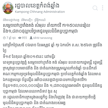
រដ្ឋបាលខេត្តកំពង់ឆ្នាំង
Kampong Chhnang Administration
ព័ត៌មានថ្នាក់ខេត្ត
ព័ត៌មានថ្មីៗ
ព្រឹត្តិការណ៍
សម្តេចចៅហ្វាវាំងគង់ សំអុល នាំយកថវិ កា១៥០លានរៀល
និង១,៨៣០ដុល្លាបរិច្ចាគជូនមូលនិធិគន្ធបុប្ផាកម្ពុជា
7 ឆ្នាំ មុន
955
ដោយ
taravong
នៅព្រឹកថ្ងៃសៅរ៍ ០៦រោច ខែអស្សុជ ឆ្នាំ កុរ ឯកស័ក ព.ស. ២៥៦៣ ត្រូវនឹង
ថ្ងៃ
ទី១៩ ខែតុលា ឆ្នាំ២០១៩នេះ នៅមន្ទីរ
ពេទ្យគន្ធបុប្ផាវត្តភ្នំ សម្តេចចៅហ្វាវាំង គង់ សំអុល ឧបនាយករដ្ឋមន្រ្តី រដ្ឋមន្រ្តី
ក្រសួងព្រះបរមរាជវាំង និង ជាតំណាងរាស្រ្តមណ្ឌលកំពង់ឆ្នាំ បានដឹកនាំ
គណៈកម្មការទ្រទ្រង់មូលនិធិគន្ធបុប្ផាកម្ពុជា ប្រចាំខេត្តកំពង់ឆ្នាំង ដែលមាន
ឯកឧត្តមឈូរ ច័ន្ទឌឿន អភិបាលខេត្តជាប្រធានមកបរិច្ចាគថវិកា
ចំនួន១៥០,០០០,០០០រៀល និង ១,៨៣០ដុល្លារអាមេរិក ជូនមូលនិធិគន្ធ
បុប្ផាកម្ពុជា ដែលមានលោកជំទាវ ងួន សុ
ខា រដ្ឋលេខាធិការក្រសួងសេដ្ឋកិច្ច និងហិរញ្ញវត្ថុ និង ជានាយកប្រតិបត្តិ
មូលនិធិគន្ធបុប្ផាកម្ពុជា និង ជាតំណាងរបស់អគ្គ