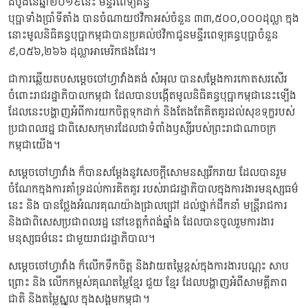
ដំបូងនៃឆ្នាំ២០១៩នេះ មន្ទីរពេទ្យគន្ធ
បុប្ផាទាំងប្រាំទីតាំង បានចំណាយថវិកាអស់ចំនួន ៣៣,៥០០,០០០ដុល្លា ក្នុង
នោះមូលនិធិគន្ធបុប្ផាកម្ពុជាបានប្រគល់ថវិកាជូនមន្ទីរពេទ្យគន្ធបុប្ផាចំនួន
៩,០៥៦,២៦៦ ដុល្លាអាមេរិកផងដែរ។
ជាការឆ្លើយតបសម្តេចចៅហ្វាវាំងគង់ សំអុល បានសម្តែងការកោតសរសើរ
ចំពោះរាជរដ្ឋាភិបាលកម្ពុជា ដែលបានបង្កើតមូលនិធិគន្ធបុប្ផាកម្ពុជានេះឡើង
ដែលនេះបង្ហាញអំពីការយកចិត្តទុកដាក់ និងតែងតែគិតគូរដល់សុខទុក្ខរបស់
ប្រជាពលរដ្ឋ ជាពិសេសកុមារដែលជាទំពាំងឫស្សីរបស់ព្រះរាជាណាចក្រ
កម្ពុជាយើង។
សម្តេចចៅហ្វាវាំង ក៏បានសម្តែងនូវសេចក្តីសោមនស្សរីករាយ ដែលបានរួម
ចំណែកក្នុងការគាំទ្រដល់ការគិតគូរ របស់រាជរដ្ឋាភិបាលក្នុងការងារមនុស្សធម៌
នេះ និង បានថ្លែងអំណរគុណយ៉ាងជ្រាលជ្រៅ ដល់ថ្នាក់ដឹកនាំ មន្រ្តីរាជការ
និងជាពិសេសប្រជាពលរដ្ឋ នៅខេត្តកំពង់ឆ្នាំង ដែលបានចូលរួមការងារ
មនុស្សធម៌នេះ ជាមួយរាជរដ្ឋាភិបាល។
សម្តេចចៅហ្វាវាំង ក៏លើកទឹកចិត្ត និងវាយតម្លៃខ្ពស់ក្នុងការងារបណ្តុះ សាប
ព្រោះ និង លើកកម្ពស់គុណតម្លៃខ្មែរ ជួយ ខែ្មរ ដែលបង្ហាញអំពីសាមគ្គីភាព
ជាតិ និងតម្លៃស្នូល ក្នុងសង្គមកម្ពុជា។