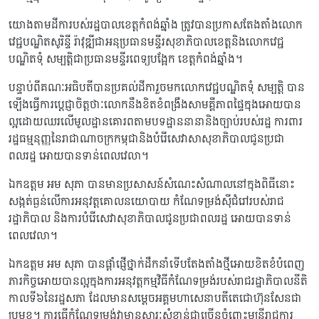
យោងតាមដីការបស់រដ្ឋបាលខេត្តកំពង់ឆ្នាំង ត្រូវបានប្រកាសតែងតាំងលោក
វេជ្ជបណ្ឌិតសូរិន្ទី រ៉ាវុឌ្ឍីជាអនុប្រធានមន្ទីរសុខាភិបាលខេត្តនិងលោកវេជ្ជ
បណ្ឌិតទុំ សម្បត្តិជាប្រធានមន្ទីរពេទ្យបង្អែក ខេត្តកំពង់ឆ្នាំង។
បន្ទាប់ពីគណៈអធិបតីបានប្រគល់ដីការួចមកលោកវេជ្ជបណ្ឌិតទុំ សម្បតិ្ត បាន
ឡើងធ្វើការប្តេជ្ញាចិត្តថាៈលោកនឹងខិតខំពង្រឹងសាមគ្គីភាពផ្ទៃក្នុងអោយបាន
ល្អដោយឈរលើមូលដ្ឋានគោរពតាមបទដ្ឋាននានានិងច្បាប់របស់រដ្ឋ ការពារ
រដ្ឋធម្មនុញ្ញនៃរាជាណាចក្រកម្ពុជានិងបំរើសេវាសាសុខាភិបាលជូនប្រជា
ពលរដ្ឋ អោយបានទាន់ពេលវេលា។
ឯកឧត្តម អម សុភា បានមានប្រសាសន៍សំណេះសំណាលនៅក្នុងពិធីនោះ
សង្កត់ធ្ងន់លើការអនុវត្តគោលនយោបាយ កំណែទម្រង់ស៊ីជំរៅរបស់រាជ
រដ្ឋាភិបាល និងការបំរើសេវាសុខាភិបាលជូនប្រជាពលរដ្ឋ អោយបានទាន់
ពេលវេលា។
ឯកឧត្តម អម សុភា បានផ្តាំផ្ញើថ្នាក់ដឹកនាំទើបតែងតាំងថ្មីអោយខិតខំបំពេញ
ភារកិច្ចអោយបានល្អក្នុងការអនុវត្តកម្មវិធីកំណែទម្រង់របស់រាជរដ្ឋាភិបាលនីតិ
កាលទី៦នៃរដ្ឋសភា ដែលមានសម្តេចអគ្គមហាសេនាបតីតេជោហ៊ុនសែនជា
ប្រមុខ។ ការធ្វើកំណែទម្រង់វាមានសារៈសំខាន់ជាច្រើនចំពោះមន្ត្រីរាជការ