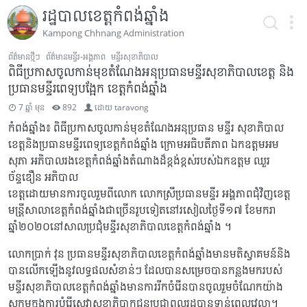
រដ្ឋបាលខេត្តកំពង់ឆ្នាំង
Kampong Chhnang Administration
ព័ត៌មានថ្មីៗ
ព័ត៌មានមន្ទីរ-អង្គភាព
មន្ទីរសុខាភិបាល
ពិធីប្រកាសចូលកាន់មុខតំណែងអនុប្រធានមន្ទីរសុខាភិបាលខេត្ត និង
ប្រធានមន្ទីរពេទ្យបង្អែក ខេត្តកំពង់ឆ្នាំង
7 ឆ្នាំ មុន
892
ដោយ
taravong
កំពង់ឆ្នាំង៖ ពិធីប្រកាសចូលកាន់មុខតំណែងអនុប្រធាន មន្ទីរ សុខាភិបាល
ខេត្តនិងប្រធានមន្ទីរពេទ្យខេត្តកំពង់ឆ្នាំង ក្រោមអធិបតីភាព ឯកឧត្តមអម
សុភា អភិបាលរងខេត្តកំពង់ឆ្នាំងតំណាងដ៏ខ្ពង់ខ្ពស់របស់ឯកឧត្តម ឈួរ
ច័ន្ទឌឿន អភិបាល
ខេត្តដោយមានការចូលរួមពីលោក លោកស្រីប្រធានមន្ទីរ អង្គភាពជុំវិញខេត្ត
មន្រ្តីសាលាខេត្តកំពង់ឆ្នាំងជាច្រើនរូបទៀតនៅរសៀលថ្ងៃទី១៧ ខែមករា
ឆ្នាំ២០២០នៅសាលប្រជុំមន្ទីរសុខាភិបាលខេត្តកំពង់ឆ្នាំង ។
លោកប្រាក់ វុន ប្រធានមន្ទីរសុខាភិបាលខេត្តកំពង់ឆ្នាំងមានមតិស្វាគមន៍និង
បានលើកឡើងនូវលទ្ធផលសំខាន់ៗ ដែលបានសម្រេចបានកន្លងមករបស់
មន្ទីរសុខាភិបាលខេត្តកំពង់ឆ្នាំងមានការរីកចំរើនបានចូលរួមចំណែកយ៉ាង
សកម្មក្នុងការបំរើសេវាសុខាភិបាកជូនប្រជាពលរដ្ឋបានទាន់ពេលវេលា។