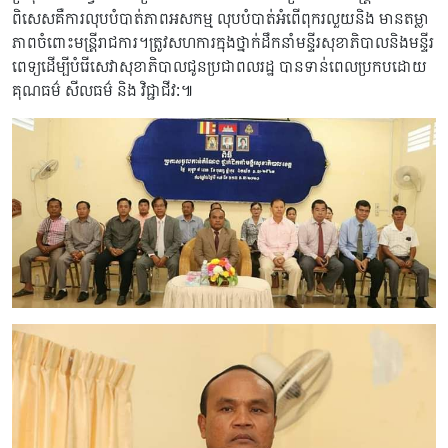
ពិសេសគឺការលុបបំបាត់ភាពអសកម្ម លុបបំបាត់អំពើពុករលួយនិង មានតម្លា
ភាពចំពោះមន្រ្តីរាជការ។ត្រូវសហការក្នុងថ្នាក់ដឹកនាំមន្ទីរសុខាភិបាលនិងមន្ទីរ
ពេទ្យដើម្បីបំរើសេវាសុខាភិបាលជូនប្រជាពលរដ្ឋ បានទាន់ពេលប្រកបដោយ
គុណធម៌ សីលធម៌ និង វិជ្ជាជីវ:៕