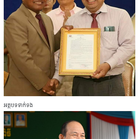
អត្ថបទទាក់ទង