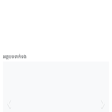
អត្ថបទទាក់ទង