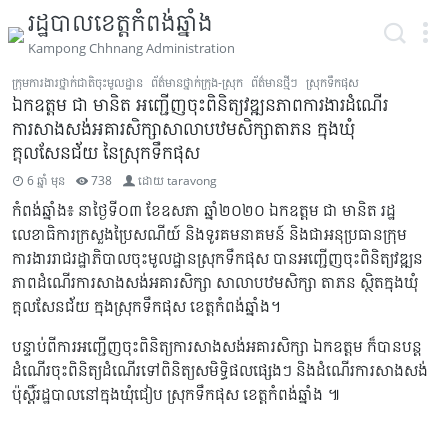
រដ្ឋបាលខេត្តកំពង់ឆ្នាំង
Kampong Chhnang Administration
ក្រុមការងារថ្នាក់ជាតិចុះមូលដ្ឋាន
ព័ត៌មានថ្នាក់ក្រុង-ស្រុក
ព័ត៌មានថ្មីៗ
ស្រុកទឹកផុស
ឯកឧត្តម ជា មានិត អញ្ជើញចុះពិនិត្យវឌ្ឍនភាពការងារដំណើរ
ការសាងសង់អគារសិក្សាសាលាបឋមសិក្សាតាភន ក្នុងឃុំ
ក្តុលសែនជ័យ នៃស្រុកទឹកផុស
6 ឆ្នាំ មុន
738
ដោយ
taravong
កំពង់ឆ្នាំង៖ នាថ្ងៃទី០៣ ខែឧសភា ឆ្នាំ២០២០ ឯកឧត្តម ជា មានិត រដ្ឋ
លេខាធិការក្រសួងប្រៃសណីយ៍ និងទូរគមនាគមន៍ និងជាអនុប្រធានក្រុម
ការងាររាជរដ្ឋាភិបាលចុះមូលដ្ឋានស្រុកទឹកផុស បានអញ្ជើញចុះពិនិត្យវឌ្ឍន
ភាពដំណើរការសាងសង់អគារសិក្សា សាលាបឋមសិក្សា តាភន ស្ថិតក្នុងឃុំ
ក្តុលសែនជ័យ ក្នុងស្រុកទឹកផុស ខេត្តកំពង់ឆ្នាំង។
បន្ទាប់ពីការអញ្ជើញចុះពិនិត្យការសាងសង់អគារសិក្សា ឯកឧត្ដម ក៏បានបន្ត
ដំណើរចុះពិនិត្យដំណើរទៅពិនិត្យសមិទ្ធិផលផ្សេងៗ និងដំណើរការសាងសង់
ប៉ុស្តិ៍រដ្ឋបាលនៅក្នុងឃុំជៀប ស្រុកទឹកផុស ខេត្តកំពង់ឆ្នាំង ៕