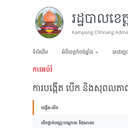
រដ្ឋបាលខេត្ត
Kampong Chhnang Admini
ទំព័រដើម
អំពីខេត្តកំពង់ឆ្នាំង
សេវារដ្
ការអប់រំ
ការបង្កើត បើក និងសុពលភាព
បង្កើត-បើក
បើកថ្នាក់បណ្តុះបណ្តាល និងសាលា