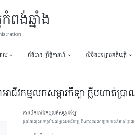
កំពង់ឆ្នាំង
stration
ឋបាល
ព័ត៌មាន-ព្រឹត្តិការណ៍
លិខិតបទដ្ឋានគតិយុត្តិ
អាជីវកម្មលកសម្ភារកីឡា ក្លឹបហាត់ប្
ការបើកអាជីវកម្មលក់សម្ភារកីឡា
ផ្តល់ភាពស្របច្បាប់ដល់ម្ចាស់អាជីវកម្ម និងការពារផលប្រយោជន៍របស់ប