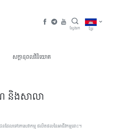
ស្វែងរក
ខ្មែរ
​សក្តានុពលវិនិយោគ
រាណ និងសាលា
្រជាជនដែលទៅរកសេវាកម្ម ផលិតផលនៃអាជីវកម្មនោះ។