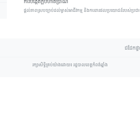
ការបង្កើតក្លឹបហាត់ប្រាណ
ផ្តល់ភាពស្របច្បាប់ដល់ម្ចាស់អាជីវកម្ម និងការពារផលប្រយោជន៍របស់ប
ជជែកផ្ទ
រក្សាសិទ្ធិគ្រប់យ៉ាងដោយ៖ រដ្ឋបាលខេត្តកំពង់ឆ្នាំង