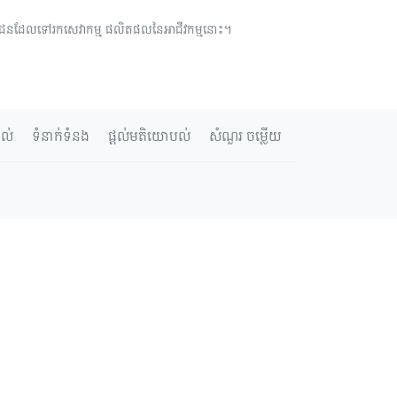
្រជាជនដែលទៅរកសេវាកម្ម ផលិតផលនៃអាជីវកម្មនោះ។
ាល់
ទំនាក់ទំនង
ផ្តល់មតិយោបល់
សំណួរ ចម្លើយ