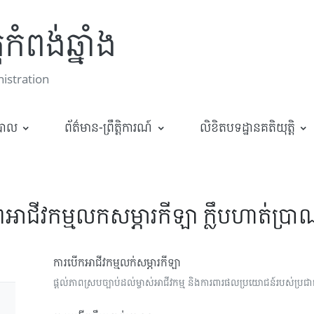
កំពង់ឆ្នាំង
stration
ឋបាល
ព័ត៌មាន-ព្រឹត្តិការណ៍
លិខិតបទដ្ឋានគតិយុត្តិ
អាជីវកម្មលកសម្ភារកីឡា ក្លឹបហាត់ប្
ការបើកអាជីវកម្មលក់សម្ភារកីឡា
ផ្តល់ភាពស្របច្បាប់ដល់ម្ចាស់អាជីវកម្ម និងការពារផលប្រយោជន៍របស់ប