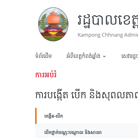
រដ្ឋបាលខេត្ត
Kampong Chhnang Admini
ទំព័រដើម
អំពីខេត្តកំពង់ឆ្នាំង
សេវារដ្
ការអប់រំ
ការបង្កើត បើក និងសុពលភាព
បង្កើត-បើក
បើកថ្នាក់បណ្តុះបណ្តាល និងសាលា