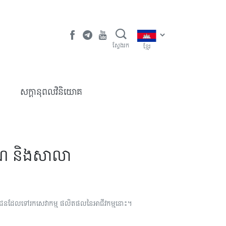
ស្វែងរក
ខ្មែរ
​សក្តានុពលវិនិយោគ
រាណ និងសាលា
្រជាជនដែលទៅរកសេវាកម្ម ផលិតផលនៃអាជីវកម្មនោះ។