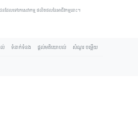
្រជាជនដែលទៅរកសេវាកម្ម ផលិតផលនៃអាជីវកម្មនោះ។
ាល់
ទំនាក់ទំនង
ផ្តល់មតិយោបល់
សំណួរ ចម្លើយ