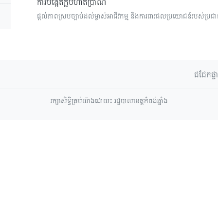
ការបង្កើតក្លឹបហាត់ប្រាណ
ផ្តល់ភាពស្របច្បាប់ដល់ម្ចាស់អាជីវកម្ម និងការពារផលប្រយោជន៍របស់ប
ជជែកផ្ទ
រក្សាសិទ្ធិគ្រប់យ៉ាងដោយ៖ រដ្ឋបាលខេត្តកំពង់ឆ្នាំង