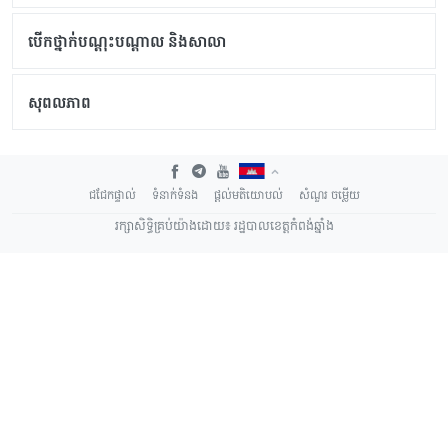
បើកថ្នាក់បណ្តុះបណ្តាល និងសាលា
សុពលភាព
ជជែកផ្ទាល់
ទំនាក់ទំនង
ផ្តល់មតិយោបល់
សំណួរ ចម្លើយ
រក្សាសិទ្ធិគ្រប់យ៉ាងដោយ៖ រដ្ឋបាលខេត្តកំពង់ឆ្នាំង