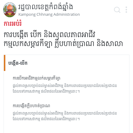
រដ្ឋបាលខេត្តកំពង់ឆ្នាំង
Kampong Chhnang Administration
ការអប់រំ
ការបង្កើត បើក និងសុពលភាពអាជីវ
កម្មលកសម្ភារកីឡា ក្លឹបហាត់ប្រាណ និងសាលា
បង្កើត-បើក
ការបើកអាជីវកម្មលក់សម្ភារកីឡា
ផ្តល់ភាពស្របច្បាប់ដល់ម្ចាស់អាជីវកម្ម និងការពារផលប្រយោជន៍របស់ប្រជាជន
ដែលទៅរកសេវាកម្ម ផលិតផលនៃអាជីវកម្មនោះ។
ការបង្កើតក្លឹបហាត់ប្រាណ
ផ្តល់ភាពស្របច្បាប់ដល់ម្ចាស់អាជីវកម្ម និងការពារផលប្រយោជន៍របស់ប្រជាជន
ដែលទៅរកសេវាកម្ម ផលិតផលនៃអាជីវកម្មនោះ។