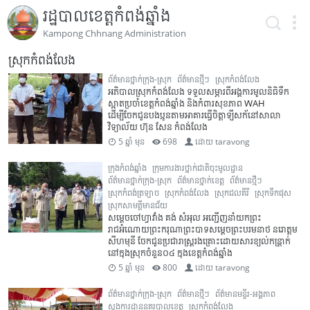
រដ្ឋបាលខេត្តកំពង់ឆ្នាំង
Kampong Chhnang Administration
ស្រុកកំពង់លែង
ព័ត៌មានថ្នាក់ក្រុង-ស្រុក
ព័ត៌មានថ្មីៗ
ស្រុកកំពង់លែង
អភិបាលស្រុកកំពង់លែង ទទួលសម្ភារពីអង្គការមូលនិធិទឹក
ស្អាតប្រចាំខេត្តកំពង់ឆ្នាំង និងកំពារសុខភាព WAH
ដើម្បីចែកជូនបងប្អូនតាមអាគារធ្វើចិត្តាឡីសក័នៅសាលា
វិទ្យាល័យ ហ៊ុន សែន កំពង់លែង
5 ឆ្នាំ មុន
698
ដោយ
taravong
ក្រុងកំពង់ឆ្នាំង
ក្រុមការងារថ្នាក់ជាតិចុះមូលដ្ឋាន
ព័ត៌មានថ្នាក់ក្រុង-ស្រុក
ព័ត៌មានថ្នាក់ខេត្ត
ព័ត៌មានថ្មីៗ
ស្រុកកំពង់ត្រឡាច
ស្រុកកំពង់លែង
ស្រុកជលគីរី
ស្រុកទឹកផុស
ស្រុកសាមគ្គីមានជ័យ
សម្ដេចចៅហ្វាវាំង គង់ សំអុល អញ្ជើញនាំយកព្រះ
រាជអំណោយព្រះករុណាព្រះបាទសម្ដេចព្រះបរមនាថ នរោត្តម
សីហមុនី ចែកជូនប្រជារាស្រ្តរងគ្រោះដោយសារខ្យល់កន្រ្តាក់
នៅក្នុងស្រុកចំនួន០៤ ក្នុងខេត្តកំពង់ឆ្នាំង
5 ឆ្នាំ មុន
800
ដោយ
taravong
ព័ត៌មានថ្នាក់ក្រុង-ស្រុក
ព័ត៌មានថ្មីៗ
ព័ត៌មានមន្ទីរ-អង្គភាព
ស្នងការដ្ឋាននគរបាលខេត្ត
ស្រុកកំពង់លែង