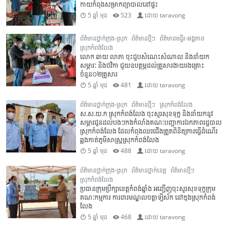
កាយកំពុងសម្រាកព្យាបាលនៅផ្ទះ
5 ឆ្នាំ មុន
523
ដោយ
taravong
ព័ត៌មានថ្នាក់ក្រុង-ស្រុក
ព័ត៌មានថ្មីៗ
ព័ត៌មានមន្ទីរ-អង្គភាព
ស្រុកកំពង់លែង
លោក ឆាយ លាភា ចុះជួបសំណេះសំណាល និងនាំយក
សម្ភារៈ និងថវិកា ជួយឧបត្ថម្ភដល់គ្រួសារងាយរងគ្រោះ
ចំនួន០២គ្រួសារ
5 ឆ្នាំ មុន
481
ដោយ
taravong
ព័ត៌មានថ្នាក់ក្រុង-ស្រុក
ព័ត៌មានថ្មីៗ
ស្រុកកំពង់លែង
ស.ស.យ.ក ស្រុកកំពង់លែង ចុះសួរសុខទុក្ខ និងនាំយកនូវ
សម្ភារជូនដល់បងៗកងកំលាំងគណៈបញ្ជាការឯកភាពរដ្ឋបាល
ស្រុកកំពង់លែង ដែលកំពុងឈរជើងត្រួតពិនិត្យការធ្វើដំណើរ
ឆ្លងកាត់ភូមិសាស្ត្រស្រុកកំពង់លែង
5 ឆ្នាំ មុន
488
ដោយ
taravong
ព័ត៌មានថ្នាក់ក្រុង-ស្រុក
ព័ត៌មានថ្នាក់ខេត្ត
ព័ត៌មានថ្មីៗ
ស្រុកកំពង់លែង
ប្រធានក្រុមប្រឹក្សាខេត្តកំពង់ឆ្នាំង អញ្ជើញចុះសួរសុខទុក្ខក្រុម
គណៈកម្មការ ការពារមណ្ឌលចត្តាឡីស័ក នៅក្នុងស្រុកកំពង់
លែង
5 ឆ្នាំ មុន
468
ដោយ
taravong