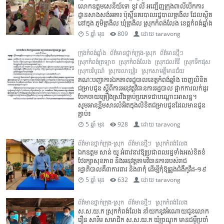
លោកឧត្តមសេនីយ៍ទោ ខូវ លី អញ្ជើញក្រុងពាលីបើកការ
ដ្ឋានសាងសង់អគារ ប៉ុស្តិ៍នគរបាលរដ្ឋបាលត្រងិល ដែលស្ថិត
នៅក្នុង ភូមិត្រងិល ឃុំត្រងិល ស្រុកកំពង់លែង ខេត្តកំពង់ឆ្នាំង
5 ឆ្នាំ មុន
809
ដោយ
taravong
ក្រុងកំពង់ឆ្នាំង
ព័ត៌មានថ្នាក់ក្រុង-ស្រុក
ព័ត៌មានថ្មីៗ
ស្រុកកំពង់ត្រឡាច
ស្រុកកំពង់លែង
ស្រុកជលគីរី
ស្រុកទឹកផុស
ស្រុកបរិបូណ៌
ស្រុករលាប្អៀរ
ស្រុកសាមគ្គីមានជ័យ
គណៈបញ្ជាការឯកភាពរដ្ឋបាលខេត្តកំពង់ឆ្នាំង ចេញលិខិត
ជម្រាបជូន ស្តីពីការអនុវត្តវិធានការរដ្ឋបាល ផ្អាកការលក់ដូរ
ចែកចាយគ្រឿងស្រវឹងគ្រប់ប្រភេទជាបណ្តោះអាសន្ន។
សូមអានខ្លឹមសារលំអិតក្នុងលិខិតជម្រាបជូនដែលមានជូន
ភ្ជាប់៖
5 ឆ្នាំ មុន
928
ដោយ
taravong
ព័ត៌មានថ្នាក់ក្រុង-ស្រុក
ព័ត៌មានថ្មីៗ
ស្រុកកំពង់លែង
ឯកឧត្តម សាន់ យូ អំពាវនាវឱ្យប្រជាពលរដ្ឋទាំងអស់ខិតខំ
ថែរក្សាសុខភាព និងអនុវត្តតាមវិធានការរបស់រាជ
រដ្ឋាភិបាលគឺ៣ការពារ និង៣កុំ ដើម្បីកុំឱ្យឆ្លងជំងឺកូវីដ-១៩
5 ឆ្នាំ មុន
632
ដោយ
taravong
ព័ត៌មានថ្នាក់ក្រុង-ស្រុក
ព័ត៌មានថ្មីៗ
ស្រុកកំពង់លែង
ស.ស.យ.ក ស្រុកកំពង់លែង នាំយកនូវឣំណោយជូនលោក
រឿន សារីម សមាជិក ស.ស.យ.ក ឃុំច្រណូក មានជម្ងឺប្រចាំ