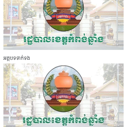
អត្ថបទទាក់ទង