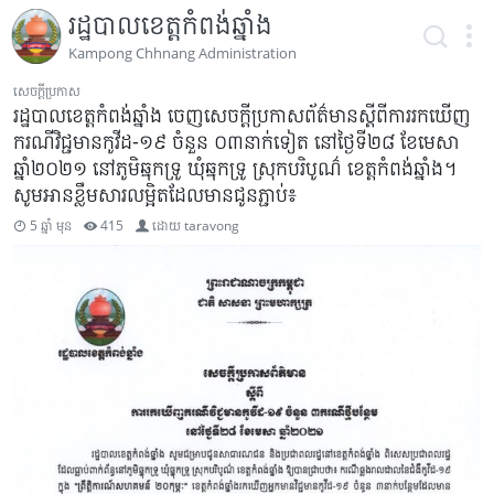
រដ្ឋបាលខេត្តកំពង់ឆ្នាំង
Kampong Chhnang Administration
សេចក្ដីប្រកាស
រដ្ឋបាលខេត្តកំពង់ឆ្នាំង ចេញសេចក្ដីប្រកាសព័ត៌មានស្ដីពីការរកឃើញ
ករណីវិជ្ជមានកូវីដ-១៩ ចំនួន ០៣នាក់ទៀត នៅថ្ងៃទី២៨ ខែមេសា
ឆ្នាំ២០២១ នៅភូមិឆ្នុកទ្រូ ឃុំឆ្នុកទ្រូ ស្រុកបរិបូណ៌ ខេត្តកំពង់ឆ្នាំង។
សូមអានខ្លឹមសារលម្អិតដែលមានជូនភ្ជាប់៖
5 ឆ្នាំ មុន
415
ដោយ
taravong