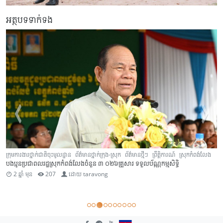
អត្ថបទទាក់ទង
ក្រុមការងារថ្នាក់ជាតិចុះមូលដ្ឋាន
ព័ត៌មានថ្នាក់ក្រុង-ស្រុក
ព័ត៌មានថ្មីៗ
ព្រឹត្តិការណ៍
ស្រុកកំពង់លែង
បងប្អូនប្រជាពលរដ្ឋស្រុកកំពង់លែងចំនួន ៣ ០២៦គ្រួសារ ទទួលប័ណ្ណកម្មសិទ្ធិ
2 ឆ្នាំ មុន
207
ដោយ
taravong