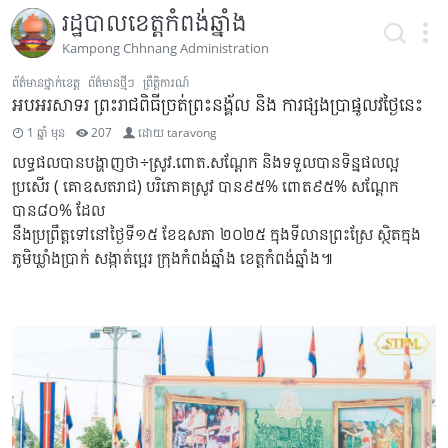
រដ្ឋបាលខេត្តកំពង់ឆ្នាំង
Kampong Chhnang Administration
ព័ត៌មានថ្នាក់ខេត្ត
ព័ត៌មានថ្មីៗ
ព្រឹត្តិការណ៍
អបអរសាទរ ព្រះរាជពិធីច្រត់ព្រះនង្គ័ល និង ការផ្សងប្រាផ្នូលវថ្ងៃនេះ
1 ឆ្នាំ មុន
207
ដោយ
taravong
លទ្ធផលបានបង្ហាញថា÷ស្រូវ.ពោត.សណ្ដែក និងទទួលបានទិន្នផលល្អ
ប្រសើរ ( គោឧសតរាជ) បរិភោគស្រូវ បាន៩៥% ពោត៩៥% សណ្ដែក
បាន៨០% ដែល
នឹងប្រព្រឹត្តទៅនៅថ្ងៃទី១៥ ខែឧសភា ២០២៥ ក្នុងទីលានព្រះស្រែ ស្ថិតក្នុង
ភូមិឃ្លាំងប្រាក់ សង្កាត់ប្អេរ ក្រុងកំពង់ឆ្នាំង ខេត្តកំពង់ឆ្នាំង៕