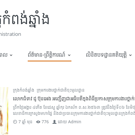
កំពង់ឆ្នាំង
stration
ឋបាល
ព័ត៌មាន-ព្រឹត្តិការណ៍
លិខិតបទដ្ឋានគតិយុត្តិ
ក្រុងកំពង់ឆ្នាំង
ក្រុមការងារថ្នាក់ជាតិចុះមូលដ្ឋាន
លោកជំទាវ ជូ ប៊ុនអេង អញ្ជើញជាអធិបតីក្នុងពិធីប្រកាសក្រុមការងារថ្នាក់ជា
ព្រឹកថ្ងៃអង្គារ ៤កើត ខែជេស្ឋ ឆ្នាំកុរ ឯកស័ក ព.ស.២៥៦៣ ត្រូវនឹងថ្ងៃទី០៦ ខែមិ
លេខាធិការក្រសួងមហាផ្ទៃ និងជាប្រធានក្រុមការងារថ្នាក់ជាតិចុះមូលដ្ឋានក្រុងកំពង់
7 ឆ្នាំ មុន
776
ដោយ
Admin