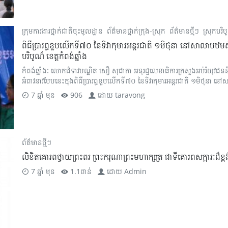
ក្រុមការងារថ្នាក់ជាតិចុះមូលដ្ឋាន
ព័ត៌មានថ្នាក់ក្រុង-ស្រុក
ព័ត៌មានថ្មីៗ
ស្រុកបរិ
ពិធីប្រារព្ធខួបលើកទី៧០ នៃទិវាកុមារអន្តរជាតិ ១មិថុនា នៅសាលាបឋមសិក្ស
បរិបូណ៌ ខេត្តកំពង់ឆ្នាំង
កំពង់ឆ្នាំងៈ លោកជំទាវបណ្ឌិត សឿ សុជាតា អនុរដ្ឋលេខាធិការក្រសួងអប់រំយុវជននិ
អំពាវនាវបែបនេះក្នុងពិធីប្រារព្ធខួបលើកទី៧០ នៃទិវាកុមារអន្តរជាតិ ១មិថុនា នៅសា
7 ឆ្នាំ មុន
906
ដោយ
taravong
ព័ត៌មានថ្មីៗ
លិខិតគោរពថ្វាយព្រះពរ ព្រះករុណាព្រះមហាក្សត្រ ជាទីគោរពសក្ការៈដ៏ខ្ពង់
7 ឆ្នាំ មុន
1.1ពាន់
ដោយ
Admin