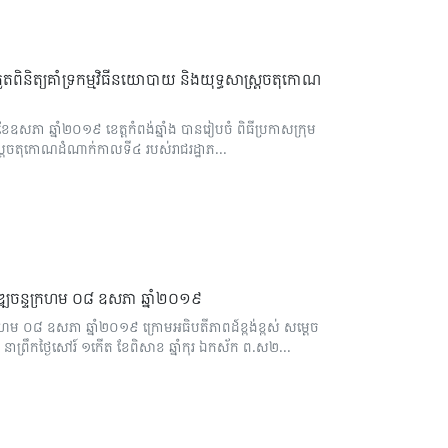
្បីត្រួតពិនិត្យគាំទ្រកម្មវិធីនយោបាយ និងយុទ្ធសាស្រ្ដចតុកោណ
ខែឧសភា ឆ្នាំ២០១៩ ខេត្ត​កំពង់ឆ្នាំង បានរៀបចំ ពិធីប្រកាសក្រុម
ធសាស្រ្ដចតុកោណដំណាក់កាលទី៤ របស់រាជរដ្ឋាភ...
អឌ្ឍចន្ទក្រហម ០៨ ឧសភា ឆ្នាំ២០១៩
្រហម ០៨ ឧសភា ឆ្នាំ២០១៩ ក្រោមអធិបតីភាពដ៍ខ្ពង់ខ្ពស់ សម្តេច
នាព្រឹកថ្ងៃសៅរ៍ ១កេីត ខែពិសាខ ឆ្នាំកុរ ឯកស័ក ព.ស២...