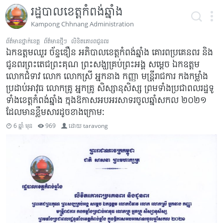
រដ្ឋបាលខេត្តកំពង់ឆ្នាំង
Kampong Chhnang Administration
ព័ត៌មានថ្នាក់ខេត្ត
ព័ត៌មានថ្មីៗ
លិខិតគោរពជូនពរ
ឯកឧត្តមឈួរ ច័ន្ទឌឿន អភិបាលខេត្តកំពង់ឆ្នាំង គោរពប្រគេនពរ និង
ជូនពរព្រះតេជព្រះគុណ ព្រះសង្ឃគ្រប់ព្រះអង្គ សម្ដេច ឯកឧត្តម
លោកជំទាវ លោក លោកស្រី អ្នកនាង កញ្ញា មន្ត្រីរាជការ កងកម្លាំង
ប្រដាប់អាវុធ លោកគ្រូ អ្នកគ្រូ សិស្សានុសិស្ស ព្រមទាំងប្រជាពលរដ្ឋទូ
ទាំងខេត្តកំពង់ឆ្នាំង ក្នុងឱកាសអបអរសាទរចូលឆ្នាំសកល ២០២១
ដែលមានខ្លឹមសារដូចខាងក្រោម:
6 ឆ្នាំ មុន
969
ដោយ
taravong