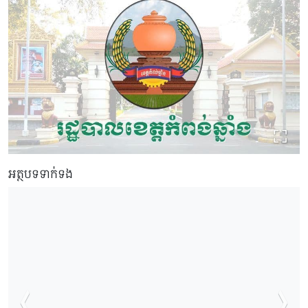
អត្ថបទទាក់ទង