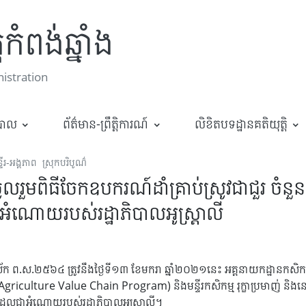
កំពង់ឆ្នាំង
stration
ឋបាល
ព័ត៌មាន-ព្រឹត្តិការណ៍
លិខិតបទដ្ឋានគតិយុត្តិ
ទីរ-អង្គភាព
ស្រុកបរិបូណ៌
្ជើញចូលរួមពិធីចែកឧបករណ៍ដាំគ្រាប់ស្រូវជាជួរ
ជាអំណោយរបស់រដ្ឋាភិបាលអូស្រ្តាលី
ទោស័ក ព.ស.២៥៦៤ ត្រូវនឹងថ្ងៃទី១៣ ខែមករា ឆ្នាំ២០២១នេះ អគ្គនាយកដ្ឋានកសិកម្ម 
iculture Value Chain Program) និងមន្ទីរកសិកម្ម រុក្ខាប្រមាញ់ និងនេស
ែលជាអំណោយរបស់រដ្ឋាភិបាលអូស្រ្តាលី។