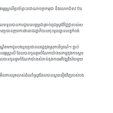
អូស្ត្រាលីប្រចាំព្រះរាជាណាចក្រកម្ពុជា និងលោកជំទាវ ប៊ន
ទួលបានការជួយឧបត្ថម្ភជាគ្រាប់ពូជស្រូវដ៏ថ្លៃថ្លារបស់ស
ប្រធានក្រុមការងាររាជរដ្ឋាភិបាលចុះមូលដ្ឋានខេត្តកំពង់
បណ្ឌិតមកជូនបងប្អូនប្រជាពលរដ្ឋក្នុងស្រុកបរិបូរណ៍។ ភ្ជាប់
បាលអូស្រ្តាលី ដែលបានចូលរួមចំណែកយ៉ាងសកម្មក្នុងការស្តារ
 ដែលបានចូលរួមចំណែកយ៉ាងសំខាន់ក្នុងការអភិវឌ្ឍវិស័យមួយ
និត្យមើលការលូតលាស់ដំណាំស្រូវដែលបានស្តារឡើងវិញរបស់បង