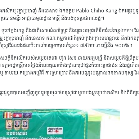
រសួងកសិកម្ម រុក្ខាប្រមាញ់ និងនេសាទ ឯកឧត្តម Pablo Chiho Kang ឯកអគ្គរដ្ឋទូត
ប្រធានមន្ទីរ អាជ្ញាធរមូលដ្ឋាន មន្រ្តី និងបងប្អូនប្រជាពលរដ្ឋ។
ៅក្នុងខេត្ត និងជាពិសេសដំណាំស្រូវ និងគ្រោះធម្មជាតិទឹកជំនន់កន្លងមក។ ដែលទ
្ម រុក្ខាប្រមាញ់ និងនេសាទ គណៈកម្មការជាតិគ្រប់គ្រងគ្រោះមហន្តរាយ និងឯកឧត្តម
តារដំណាំស្រូវដែលរងផលប៉ះពាល់សម្រេចបានចំនួន១ ៧៩២ហ.ត ស្នើនឹង ១០០%។
និងសេចក្តីនឹករលឹករបស់សម្តេចតេជោ ហ៊ុន សែន នាយករដ្ឋមន្រ្តី និងសម្តេចកិត្តិព្រឹត្ត
កឧត្តមរដ្ឋមន្ត្រីបានថ្លែងអំណរគុណយ៉ាងជ្រាលជ្រៅជូនចំពោះប្រជាជន និងរដ្ឋាភិ
ម្ម តាមរយ:គម្រោងកម្មវិធី ការស្រាវជ្រាវ និងការបណ្តុះបណ្តាលធនធានមនុស្ស
ឯកអគ្គរដ្ឋទូតបានអញ្ជើញចូលរួមប្រមូលផលស្រូវជាមួយបងប្អូនប្រជាកសិករ និងពិ