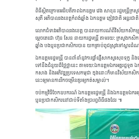
ពិធីស្ថិតក្រោមអធិបតីភាពឯកឧត្តម វេង សាខុន រដ្ឋមន្រ្តីក្
សុភី អភិបាលរងខេត្តកំពង់ឆ្នាំង ឯកឧត្តម ភ្ញៀវជាតិ អន្តរជាតិ 
លោកជំទាវអភិបាលរងខេត្ត បានរាយការណ៍ពីវិស័យកសិកម្ម ទូទ
ម្តេចតេជោ ហ៊ុន សែន នាយករដ្ឋមន្រ្តី តាមរយ: ក្រសួងកសិកម
ឆ្នាំង បងប្អូនប្រជាកសិករបាន យកគ្រាប់ពូជស្រូវទៅស្
ឯកឧត្តមរដ្ឋមន្ត្រី បានពាំនាំនូវការផ្តាំផ្ញើសាកសួរសុខទុក្ខ 
ទៅនឹងជំនួយដ៏ថ្លៃថ្លានេះ តាមរយ:ឯកឧត្តមឯកអគ្គរដ្ឋទូត ឯ
កសាង និងអភិវឌ្ឍប្រទេសកម្ពុជា ក្នុងនោះក៏មានវិស័យកសិក
នេះឲ្យមានការរីកចម្រើនគួរឲ្យកត់សម្គាល់។
ចប់កម្មវិធីចែកឧបករណ៍ ឯកឧត្តមរដ្ឋមន្ត្រី និងឯកឧត្តម
ប្អូនប្រជាកសិករនៅជាប់ទីតាំងប្រារព្វពិធីផងដែរ ៕