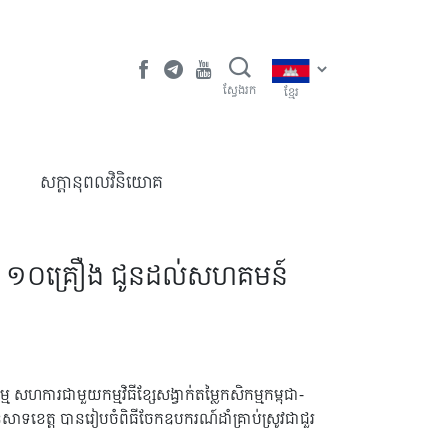
ស្វែងរក
ខ្មែរ
​សក្តានុពលវិនិយោគ
 ចំនួន ១០គ្រឿង ជូនដល់សហគមន៍
សហការជាមួយកម្មវិធីខ្សែសង្វាក់តម្លៃកសិកម្មកម្ពុជា-
ាទខេត្ត បានរៀបចំពិធីចែកឧបករណ៍ដាំគ្រាប់ស្រូវជាជួរ