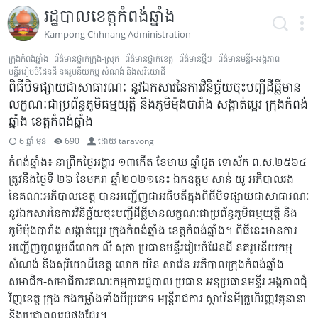
រដ្ឋបាលខេត្តកំពង់ឆ្នាំង
Kampong Chhnang Administration
ក្រុងកំពង់ឆ្នាំង
ព័ត៌មានថ្នាក់ក្រុង-ស្រុក
ព័ត៌មានថ្នាក់ខេត្ត
ព័ត៌មានថ្មីៗ
ព័ត៌មានមន្ទីរ-អង្គភាព
មន្ទីររៀបចំដែនដី នគរូបនីយកម្ម សំណង់ និងសុរិយោដី
ពិធីបិទផ្សាយជាសាធារណៈ នូវឯកសារនៃការវិនិច្ឆ័យចុះបញ្ជីដីធ្លីមាន
លក្ខណៈជាប្រព័ន្ធភូមិធម្មយុត្តិ និងភូមិម៉ុងបារាំង សង្កាត់ប្អេរ ក្រុងកំពង់
ឆ្នាំង ខេត្តកំពង់ឆ្នាំង
6 ឆ្នាំ មុន
690
ដោយ
taravong
កំពង់ឆ្នាំង៖ នាព្រឹកថ្ងៃអង្គារ ១៣កើត ខែមាឃ ឆ្នាំជូត ទោស័ក ព.ស.២៥៦៤
ត្រូវនឹងថ្ងៃទី ២៦ ខែមករា ឆ្នាំ២០២១នេះ ឯកឧត្ដម សាន់ យូ អភិបាលរង
នៃគណៈអភិបាលខេត្ត បានអញ្ជើញជាអធិបតីក្នុងពិធីបិទផ្សាយជាសាធារណៈ
នូវឯកសារនៃការវិនិច្ឆ័យចុះបញ្ជីដីធ្លីមានលក្ខណៈជាប្រព័ន្ធភូមិធម្មយុត្តិ និង
ភូមិម៉ុងបារាំង សង្កាត់ប្អេរ ក្រុងកំពង់ឆ្នាំង ខេត្តកំពង់ឆ្នាំង។ ពិធីនេះមានការ
អញ្ជើញចូលរួមពីលោក លី សុភា ប្រធានមន្ទីររៀបចំដែនដី នគរូបនីយកម្ម
សំណង់ និងសុរិយោដីខេត្ត លោក យិន សាវ៉េន អភិបាលក្រុងកំពង់ឆ្នាំង
សមាជិក-សមាជិការគណៈកម្មការរដ្ឋបាល ប្រធាន អនុប្រធានមន្ទីរ អង្គភាពជុំ
វិញខេត្ត ក្រុង កងកម្លាំងទាំងបីប្រភេទ មន្ត្រីរាជការ ស្ថាប័នមីក្រូហិរញ្ញវត្ថុនានា
និងប្រជាពលរដ្ឋផងដែរ។