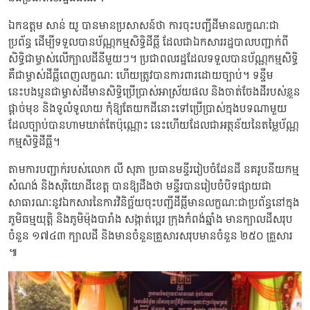
ឯកឧត្ដម សាន់ យូ បានមានប្រសាសន៍ថា ការចុះបញ្ជីដីមានលក្ខណៈជា
ប្រព័ន្ធ ដើម្បីទទួលបានប័ណ្ណកម្មសិទ្ធិដីធ្លី ដែលជាឯកសាររដ្ឋបាលបញ្ជាក់ពី
សិទ្ធិជាម្ចាស់លើក្បាលដីនីមួយៗ។ ប្រជាពលរដ្ឋដែលទទួលបានប័ណ្ណកម្មសិទ្ធិ
គឺជាម្ចាស់ដីធ្លីពេញលក្ខណៈ ហើយត្រូវបានការពារដោយច្បាប់។ ទន្ទឹម
នេះបងប្អូនជាម្ចាស់ដីមានសិទ្ធិប្រើប្រាស់អាស្រ័យផល និងចាត់ចែងដីរបស់ខ្លួន
ផ្តាច់មុខ និងទូលំទូលាយ កុំឱ្យតែយកដីនោះទៅប្រើប្រាស់ក្នុងបទណាមួយ
ដែលច្បាប់បានហាមឃាត់តែប៉ុណ្ណោះ នេះហើយដែលជាអត្ថន័យនៃតម្លៃប័ណ្ណ
កម្មសិទ្ធិដីធ្លី។
តាមការបញ្ជាក់របស់លោក លី សុភា ប្រធានមន្ទីររៀបចំដែនដី នគរូបនីយកម្ម
សំណង់ និងសុរិយោដីខេត្ត បានឱ្យដឹងថា មន្ទីរបានរៀបចំបិទផ្សាយជា
សាធារណៈនូវឯកសារនៃការវិនិច្ឆ័យចុះបញ្ជីដីធ្លីមានលក្ខណៈជាប្រព័ន្ធនៅក្នុង
ភូមិធម្មយុត្តិ និងភូមិម៉ុងបារាំង សង្កាត់ប្អេរ ក្រុងកំពង់ឆ្នាំង មានក្បាលដីសរុប
ចំនួន ១៧៤៣ ក្បាលដី និងមានចំនួនគ្រួសារសរុបមានចំនួន ២៥០ គ្រួសារ
៕