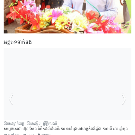
អត្ថបទទាក់ទង
ព័ត៌មានថ្នាក់ខេត្ត
ព័ត៌មានថ្មីៗ
ព្រឹត្តិការណ៍
សម្តេចតេជោ ហ៊ុន សែន រំលឹកដល់ដំណើរការងារដំបូងនៅខេត្តកំពង់ឆ្នាំង កាលពី ៤០ ឆ្នាំមុន