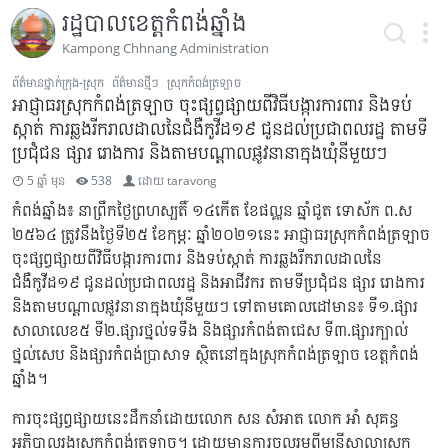
រដ្ឋបាលខេត្តកំពង់ឆ្នាំង
Kampong Chhnang Administration
ព័ត៌មានថ្នាក់ក្រុង-ស្រុក
ព័ត៌មានថ្មីៗ
ស្រុកកំពង់ត្រឡាច
អាជ្ញាធរស្រុកកំពង់ត្រឡាច ចុះផ្សព្វផ្សាយពីវិធីបង្ការការពារ និងទប់
ស្កាត់ ការឆ្លងរីករាលដាលនៃជំងឺកូវីដ១៩ ជូនដល់ប្រជាពលរដ្ឋ តាមទី
ប្រជុំជន ផ្សារ រោងការ និងតាមបណ្តាលផ្លូវនានាក្នុងឃុំនីមួយៗ
5 ឆ្នាំ មុន
538
ដោយ
taravong
កំពង់ឆ្នាំង​៖ នាព្រឹកថ្ងៃព្រហស្បតិ៍ ១៤កើត ខែផល្គុន ឆ្នាំជូត ទោស័ក ព.ស
២៥៦៤ ត្រូវនឹងថ្ងៃទី២៥ ខែកុម្ភៈ ឆ្នាំ២០២១នេះ អាជ្ញាធរស្រុកកំពង់ត្រឡាច
ចុះផ្សព្វផ្សាយពីវិធីបង្ការការពារ និងទប់ស្កាត់ ការឆ្លងរីករាលដាលនៃ
ជំងឺកូវីដ១៩ ជូនដល់ប្រជាពលរដ្ឋ និងអាជីវករ តាមទីប្រជុំជន ផ្សារ រោងការ
និងតាមបណ្តាលផ្លូវនានាក្នុងឃុំនីមួយៗ ទៅតាមគោលដៅមាន៖ ទី១.ផ្សារ
សាលាលេខ៥ ទី២.ផ្សារថ្នល់ទទឹង និងផ្សារកំពង់តាជេស ទី៣.ផ្សារក្បាល់
ថ្នល់សេប និងផ្សារកំពង់ប្រាសាទ ស្ថិតនៅក្នុងស្រុកកំពង់ត្រឡាច ខេត្តកំពង់
ឆ្នាំង។
ការចុះផ្សព្វផ្សាយនេះដឹកនាំដោយលោក សន សំអាត លោក អាំ សុគន្ធ
អភិបាលរងស្រុកកំពង់ត្រឡាច។ ដោយមានការចូលរូមពីមន្ត្រីសាលាស្រុក