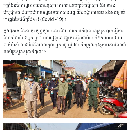
កម្លាំងអធិការដ្ឋាននគរបាលស្រុក ការិយាល័យប្រតិបត្តិស្រុក ដែលបាន
ផ្សព្វផ្សាយ ដល់ប្រជាពលរដ្ឋតាមឃោសនព័ព្ទ ពីវិធីបង្ការការពារ និងទប់ស្កាត់
ការឆ្លងនៃជំងឺកូវីដ១៩ (Covid -19)។
ក្នុងឱកាសនៃការចុះផ្សព្វផ្សាយនោះដែរ លោក អភិបាលរងស្រុក បានធ្វើការ
ណែនាំដល់បងប្អូន ប្រជាពលរដ្ឋទូទៅ ឱ្យចេះធ្វើអនាម័យ និងការពារដោយ
ពាក់ម៉ាស់ លាងដៃនឹងអាល់កុល ឬសាប៊ូ ឬជែល និងត្រូវអនុវត្តតាមការណែនាំ
របស់ក្រសួងសុខាភិបាល ៕