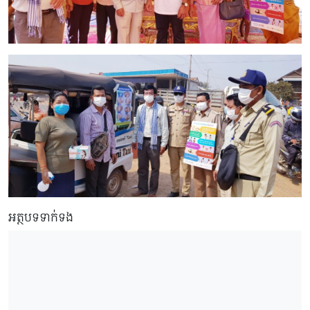
អត្ថបទទាក់ទង