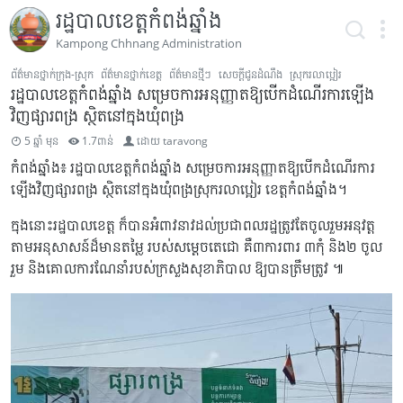
រដ្ឋបាលខេត្តកំពង់ឆ្នាំង
Kampong Chhnang Administration
ព័ត៌មានថ្នាក់ក្រុង-ស្រុក
ព័ត៌មានថ្នាក់ខេត្ត
ព័ត៌មានថ្មីៗ
សេចក្តីជូនដំណឹង
ស្រុករលាប្អៀរ
រដ្ឋបាលខេត្តកំពង់ឆ្នាំង សម្រេចការអនុញ្ញាតឱ្យបើកដំណើរការឡើង
វិញផ្សារពង្រ ស្ថិតនៅក្នុងឃុំពង្រ
5 ឆ្នាំ មុន
1.7ពាន់
ដោយ
taravong
កំពង់ឆ្នាំង៖ រដ្ឋបាលខេត្តកំពង់ឆ្នាំង សម្រេចការអនុញ្ញាតឱ្យបើកដំណើរការ
ឡើងវិញផ្សារពង្រ ស្ថិតនៅក្នុងឃុំពង្រស្រុករលាប្អៀរ ខេត្តកំពង់ឆ្នាំង។
ក្នុងនោះរដ្ឋបាលខេត្ត ក៏បានអំពាវនាវដល់ប្រជាពលរដ្ឋត្រូវតែចូលរួមអនុវត្ត
តាមអនុសាសន៍ដ៏មានតម្លៃ របស់សម្តេចតេជោ គឺ៣ការពារ ៣កុំ និង២ ចូល
រួម និងគោលការណែនាំរបស់ក្រសួងសុខាភិបាល ឱ្យបានត្រឹមត្រូវ ៕