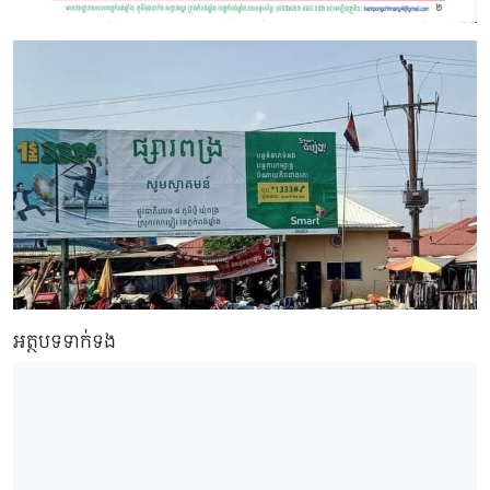
អត្ថបទទាក់ទង