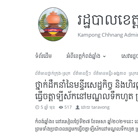
រដ្ឋបាលខេត្ត
Kampong Chhnang Admini
ទំព័រដើម
អំពីខេត្តកំពង់ឆ្នាំង
សេវារដ្
ព័ត៌មានថ្នាក់ក្រុង-ស្រុក
ព័ត៌មានថ្មីៗ
ព័ត៌មានមន្ទីរ-អង្គភាព
ស្រុក
ថ្នាក់ដឹកនាំនៃមន្ទីរសេដ្ឋកិច្ច និងហិ
ធ្វើចត្តាឡីស័កនៅមណ្ឌលទឹកហូត ស
5 ឆ្នាំ មុន
517
ដោយ
taravong
កំពង់ឆ្នាំង៖ នៅរសៀលថ្ងៃទី២៧ ខែមេសា ឆ្នាំ២០២១នេះ លោក អ៊
ព្រមទាំងប្រជាពលរដ្ឋមកធ្វើចត្តាឡីស័កនៅមណ្ឌលទឹកហូត ស្រុ