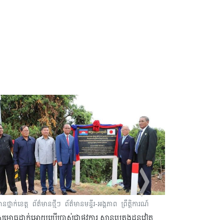
ានថ្នាក់ខេត្ត
ព័ត៌មានថ្មីៗ
ព័ត៌មានមន្ទីរ-អង្គភាព
ព្រឹត្តិការណ៍
ព័ត៌មានថ្នាក់ខេត្ត
សម្ពោធដាក់អោយប្រើប្រាស់ជាផ្លូវការ ស្ពានបេតុងដូនវៀត
ព្រះរាជពិធីប្រទ