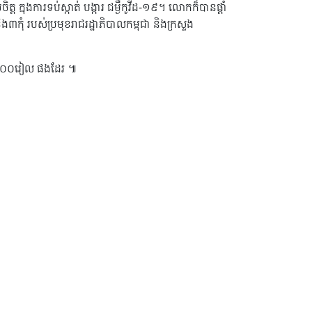
្នុងការទប់ស្កាត់ បង្ការ ជម្ងឺកូវីដ-១៩។ លោកក៏បានផ្តាំ
ិង៣កុំ របស់ប្រមុខរាជរដ្ឋាភិបាលកម្ពុជា និងក្រសួង
០០,០០០រៀល ផងដែរ ៕