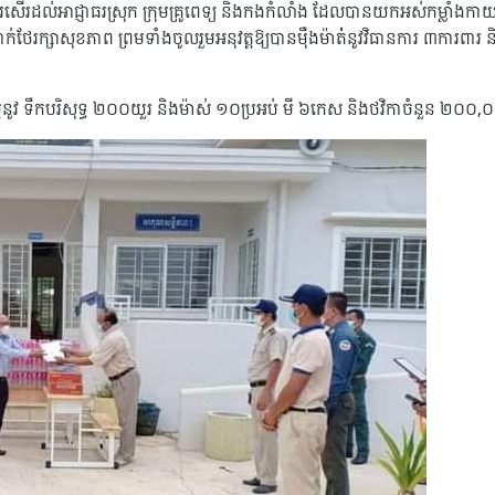
ល់អាជ្ញាធរស្រុក ក្រុមគ្រូពេទ្យ និងកងកំលាំង ដែលបានយកអស់កម្លាំងកាយចិត្ត ក
ាក់ថែរក្សាសុខភាព ព្រមទាំងចូលរួមអនុវត្តឱ្យបានម៉ឺងម៉ាត់់នូវវិធានការ ៣ការពារ ន
ភនូវ ទឹកបរិសុទ្ធ ២០០យួរ និងម៉ាស់ ១០ប្រអប់ មី ៦កេស និងថវិកាចំនួន ២