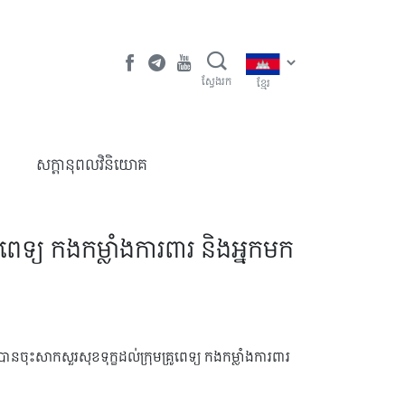
ស្វែងរក
ខ្មែរ
​សក្តានុពលវិនិយោគ
មគ្រូពេទ្យ កងកម្លាំងការពារ និងអ្នកមក
បានចុះសាកសួរសុខទុក្ខដល់ក្រុមគ្រូពេទ្យ កងកម្លាំងការពារ