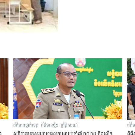
ព័ត៌មានថ្នាក់ខេត្ត
ព័ត៌មានថ្មីៗ
ព្រឹត្តិការណ៍
ព័ត៌ម
ង
សន្និបាតបូកសរុបលទ្ធផលការងារប្រចាំឆ្នាំ២០២៤ និងលើក
ពិធី