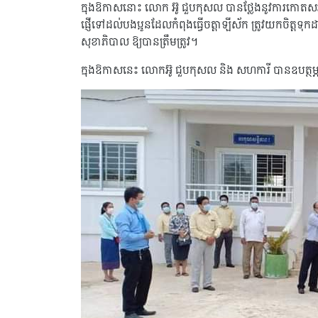
ក្នុងឱកាសនោះ លោក អ៊ូ ជួបកុសល បានថ្លែងនូវការកោតសរសើរដ
ផ្ញើទៅដល់បងប្អូនដែលកំពុងធ្វើចត្តាឡីស័ក ត្រូវយកចិត្តទុកដ
សុខាភិបាល ឱ្យបានត្រឹមត្រូវ។
ក្នុងឱកាសនេះ លោកអ៊ូ ជួបកុសល និង សហការី បានឧបត្ថម្