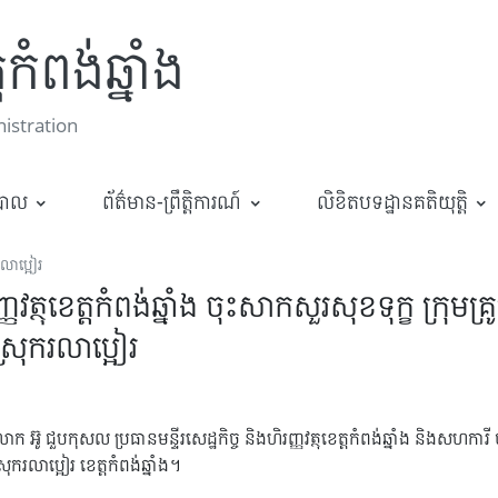
កំពង់ឆ្នាំង
stration
ឋបាល
ព័ត៌មាន-ព្រឹត្តិការណ៍
លិខិតបទដ្ឋានគតិយុត្តិ
រលាប្អៀរ
រញ្ញវត្ថុខេត្តកំពង់ឆ្នាំង ចុះសាកសួរសុខទុក្ខ ក្រុ
្រុករលាប្អៀរ
ូ ជួបកុសល ប្រធានមន្ទីរសេដ្ឋកិច្ច និងហិរញ្ញវត្ថុខេត្តកំពង់ឆ្នាំង និងសហការី 
ករលាប្អៀរ ខេត្តកំពង់ឆ្នាំង។