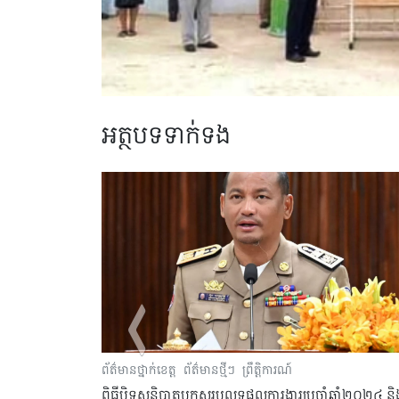
អត្ថបទទាក់ទង
្រុក
ព័ត៌មានថ្នាក់ខេត្ត
ព័ត៌មានថ្មីៗ
ព្រឹត្តិការណ៍
ិបូណ៌
ពិធីបិទសន្និបាតបូកសរុបលទ្ធផលការងារប្រចាំឆ្នាំ២០២៤ និ