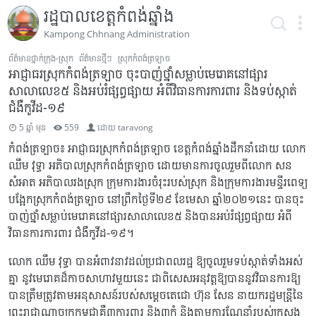
រដ្ឋបាលខេត្តកំពង់ឆ្នាំង
Kampong Chhnang Administration
ព័ត៌មានថ្នាក់ក្រុង-ស្រុក
ព័ត៌មានថ្មីៗ
ស្រុកកំពង់ត្រឡាច
អាជ្ញាធរស្រុកកំពង់ត្រឡាច ចុះបាញ់ថ្នាំសម្លាប់មេរោគនៅផ្សារ
សាលាលេខ៥ និងអប់រំផ្សព្វផ្សាយ អំពីវិធានការការពារ និងទប់ស្កាត់
ជំងឺកូវីដ-១៩
5 ឆ្នាំ មុន
559
ដោយ
taravong
កំពង់ត្រឡាច៖ អាជ្ញាធរស្រុកកំពង់ត្រឡាច ខេត្តកំពង់ឆ្នាំងដឹកនាំដោយ លោក
ឈឹម វុទ្ធា អភិបាលស្រុកកំពង់ត្រឡាច ដោយមានការចូលរួមពីលោក សន
សំអាត អភិបាលរងស្រុក ក្រុមការងារចំរុះរបស់ស្រុក និងក្រុមការងារមន្ទីរពេទ្យ
បង្អែកស្រុកកំពង់ត្រឡាច នៅព្រឹកថ្ងៃទី២៩ ខែមេសា ឆ្នាំ២០២១នេះ បានចុះ
បាញ់ថ្នាំសម្លាប់មេរោគនៅផ្សារសាលាលេខ៥ និងបានអប់រំផ្សព្វផ្សាយ អំពី
វិធានការការពារ ជំងឺកូវីដ-១៩។
លោក ឈឹម វុទ្ធា បានអំពាវនាវដល់ប្រជាពលរដ្ឋ ឱ្យចូលរួមទប់ស្កាត់ទាំងអស់
គ្នា នូវមេរោគដ៏កាចសាហាវមួយនេះ ជាពិសេសអនុវត្តឱ្យបាននូវវិធានការឱ្យ
បានត្រឹមត្រូវតាមអនុសាសន៍របស់សម្តេចតេជោ ហ៊ុន សែន នាយករដ្ឋមន្រ្តីនៃ
ព្រះរាជាណាចក្រកម្ពុជាគឺ៣ការពារ និង៣កុំ និងតាមការណែនាំរបស់ក្រសួង