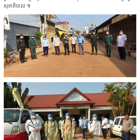
សុខាភិបាល ៕