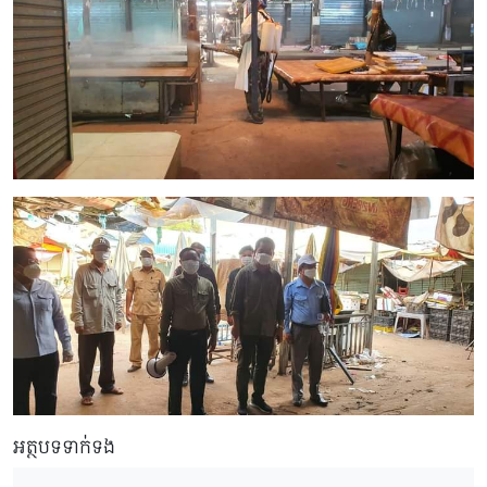
អត្ថបទទាក់ទង