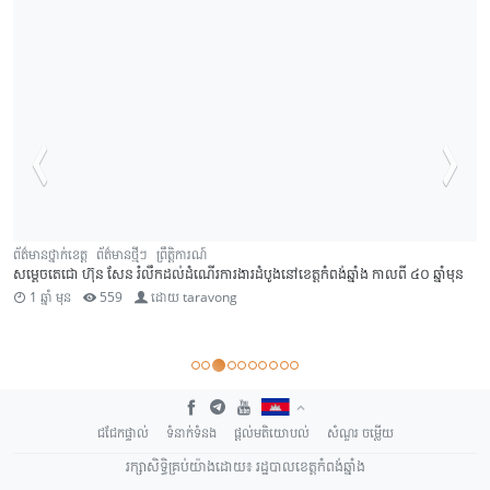
ព័ត៌មានថ្នាក់ខេត្ត
ព័ត៌មានថ្មីៗ
ព្រឹត្តិការណ៍
សម្តេចតេជោ ហ៊ុន សែន រំលឹកដល់ដំណើរការងារដំបូងនៅខេត្តកំពង់ឆ្នាំង កាលពី ៤០ ឆ្នាំមុន
1 ឆ្នាំ មុន
559
ដោយ
taravong
ជជែកផ្ទាល់
ទំនាក់ទំនង
ផ្តល់មតិយោបល់
សំណួរ ចម្លើយ
រក្សាសិទ្ធិគ្រប់យ៉ាងដោយ៖ រដ្ឋបាលខេត្តកំពង់ឆ្នាំង