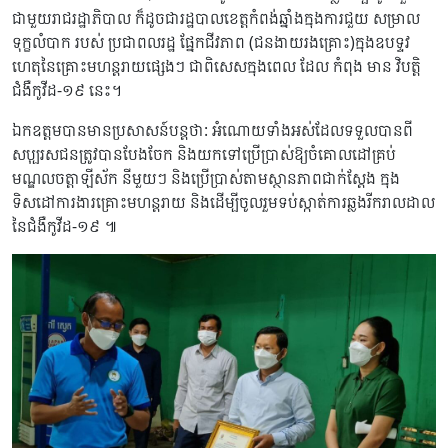
ជាមួយរាជរដ្ឋាភិបាល ក៏ដូចជារដ្ឋបាលខេត្តកំពង់ឆ្នាំងក្នុងការជួយ សម្រាល
ទុក្ខលំបាក របស់ ប្រជាពលរដ្ឋ ផ្នែកជីវភាព (ជនងាយរងគ្រោះ)ក្នុងឧបទ្ទវ
ហេតុនៃគ្រោះមហន្តរាយផ្សេងៗ ជាពិសេសក្នុងពេល ដែល កំពុង មាន វិបត្តិ
ជំងឺកូវីដ-១៩ នេះ។
ឯកឧត្តមបានមានប្រសាសន៍បន្តថា: អំណោយទាំងអស់ដែលទទួលបានពី
សប្បុរសជនត្រូវបានបែងចែក និងយកទៅប្រើប្រាស់ឱ្យចំគោលដៅគ្រប់
មណ្ឌលចត្តាឡីស័ក នីមួយៗ និងប្រើប្រាស់តាមស្ថានភាពជាក់ស្ដែង ក្នុង
ទិសដៅការងារគ្រោះមហន្តរាយ និងដើម្បីចូលរួមទប់ស្កាត់ការឆ្លងរីករាលដាល
នៃជំងឺកូវីដ-១៩ ៕