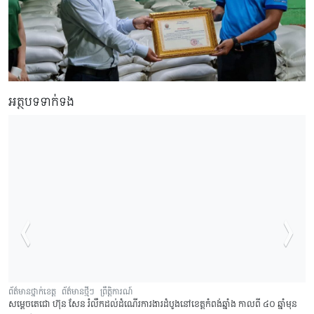
អត្ថបទទាក់ទង
ព័ត៌មានថ្នាក់ខេត្ត
ព័ត៌មានថ្មីៗ
ព្រឹត្តិការណ៍
សម្តេចតេជោ ហ៊ុន សែន រំលឹកដល់ដំណើរការងារដំបូងនៅខេត្តកំពង់ឆ្នាំង កាលពី ៤០ ឆ្នាំមុន