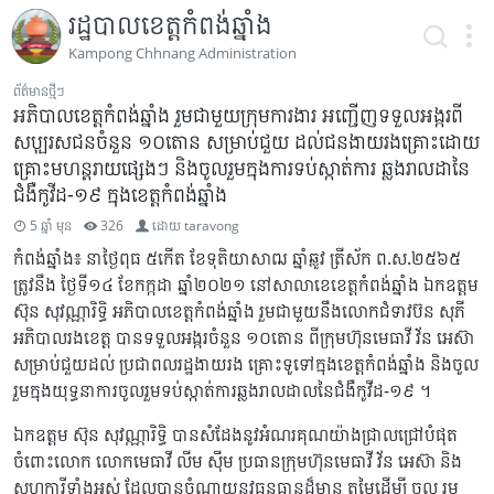
រដ្ឋបាលខេត្តកំពង់ឆ្នាំង
Kampong Chhnang Administration
ព័ត៌មានថ្មីៗ
អភិបាលខេត្តកំពង់ឆ្នាំង រួមជាមួយក្រុមការងារ អញ្ជើញទទួលអង្ករពី
សប្បុរសជនចំនួន ១០តោន សម្រាប់ជួយ ដល់ជនងាយរងគ្រោះដោយ
គ្រោះមហន្តរាយផ្សេងៗ និងចូលរួមក្នុងការទប់ស្កាត់ការ ឆ្លងរាលដានៃ
ជំងឺកូវីដ-១៩ ក្នុងខេត្តកំពង់ឆ្នាំង
5 ឆ្នាំ មុន
326
ដោយ
taravong
កំពង់ឆ្នាំង៖ នាថ្ងៃពុធ ៥កើត ខែទុតិយាសាឍ ឆ្នាំឆ្លូវ ត្រីស័ក ព.ស.២៥៦៥
ត្រូវនឹង ថ្ងៃទី១៤ ខែកក្កដា ឆ្នាំ២០២១ នៅសាលាខេខេត្តកំពង់ឆ្នាំង ឯកឧត្តម
ស៊ុន សុវណ្ណារិទ្ធិ អភិបាលខេត្តកំពង់ឆ្នាំង រួមជាមួយនឹងលោកជំទាវប៊ន សុភី
អភិបាលរងខេត្ត បានទទួលអង្ករចំនួន ១០តោន ពីក្រុមហ៊ុនមេធាវី វ័ន អេស៊ា
សម្រាប់ជួយដល់ ប្រជាពលរដ្ឋងាយរង គ្រោះទូទៅក្នុងខេត្តកំពង់ឆ្នាំង និងចូល
រួមក្នុងយុទ្ធនាការចូលរួមទប់ស្កាត់ការឆ្លងរាលដាលនៃជំងឺកូវីដ-១៩ ។
ឯកឧត្តម ស៊ុន សុវណ្ណារិទ្ធិ បានសំដែងនូវអំណរគុណយ៉ាងជ្រាលជ្រៅបំផុត
ចំពោះលោក លោកមេធាវី លីម ស៊ីម ប្រធានក្រុមហ៊ុនមេធាវី វ័ន អេស៊ា និង
សហការីទាំងអស់ ដែលបានចំណាយនូវធនធានដ៏មាន តម្លៃដើម្បី ចូល រួម