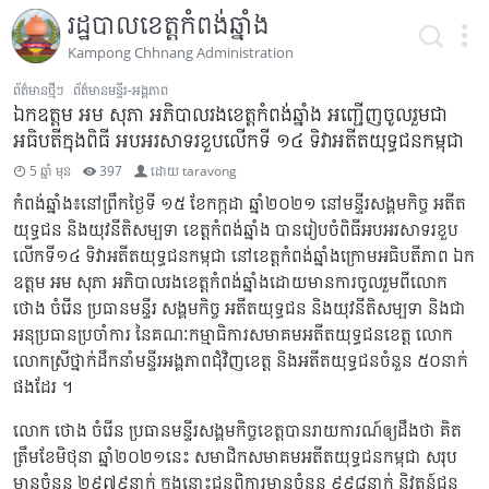
រដ្ឋបាលខេត្តកំពង់ឆ្នាំង
Kampong Chhnang Administration
ព័ត៌មានថ្មីៗ
ព័ត៌មានមន្ទីរ-អង្គភាព
ឯកឧត្តម អម សុភា អភិបាលរងខេត្តកំពង់ឆ្នាំង អញ្ជើញចូលរួមជា
អធិបតីក្នុងពិធី អបអរសាទរខួបលើកទី ១៤ ទិវាអតីតយុទ្ធជនកម្ពុជា
5 ឆ្នាំ មុន
397
ដោយ
taravong
កំពង់ឆ្នាំង៖នៅព្រឹកថ្ងៃទី ១៥ ខែកក្កដា ឆ្នាំ២០២១ នៅមន្ទីរសង្គមកិច្ច អតីត
យុទ្ធជន និងយុវនីតិសម្បទា ខេត្តកំពង់ឆ្នាំង បានរៀបចំពិធីអបអរសាទរខួប
លើកទី១៤ ទិវាអតីតយុទ្ធជនកម្ពុជា នៅខេត្តកំពង់ឆ្នាំងក្រោមអធិបតីភាព ឯក
ឧត្តម អម សុភា អភិបាលរងខេត្តកំពង់ឆ្នាំងដោយមានការចូលរួមពីលោក
ថោង ចំរើន ប្រធានមន្ទីរ សង្គមកិច្ច អតីតយុទ្ធជន និងយុវនីតិសម្បទា និងជា
អនុប្រធានប្រចាំការ នៃគណៈកម្មាធិការសមាគមអតីតយុទ្ធជនខេត្ត លោក
លោកស្រីថ្នាក់ដឹកនាំមន្ទីរអង្គភាពជុំវិញខេត្ត និងអតីតយុទ្ធជនចំនួន ៥០នាក់
ផងដែរ ។
លោក ថោង ចំរើន ប្រធានមន្ទីរសង្គមកិច្ចខេត្តបានរាយការណ៍ឲ្យដឹងថា គិត
ត្រឹមខែមិថុនា ឆ្នាំ២០២១នេះ សមាជិកសមាគមអតីតយុទ្ធជនកម្ពុជា សរុប
មានចំនួន ២៩៧៩នាក់ ក្នុងនោះជនពិការមានចំនួន ៩៩៨នាក់ និវត្តន៍ជន