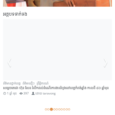
អត្ថបទទាក់ទង
ព័ត៌មានថ្នាក់ខេត្ត
ព័ត៌មានថ្មីៗ
ព្រឹត្តិការណ៍
សម្តេចតេជោ ហ៊ុន សែន រំលឹកដល់ដំណើរការងារដំបូងនៅខេត្តកំពង់ឆ្នាំង កាលពី ៤០ ឆ្នាំមុន
1 ឆ្នាំ មុន
397
ដោយ
taravong