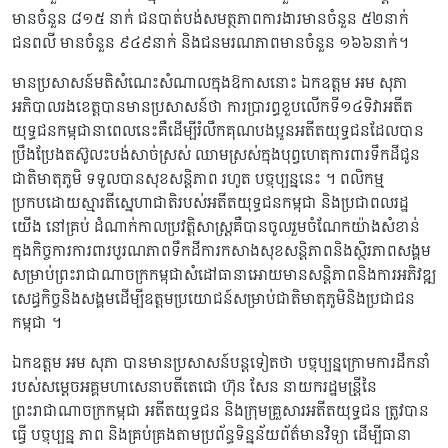
មានចំនួន ៨១៥ នាក់ ជនបាត់បង់សមត្ថភាពការងារមានចំនួន ៥២នាក់
ជនពលី មានចំនួន ៩៤៩នាក់ និងជនមរណភាពមានចំនួន ១៦៦នាក់។
មានប្រសាសន៍មតិសំណេះសំណាលក្នុងឱកាសនោះ ឯកឧត្តម អម សុភា
អភិបាលរងខេត្តបានមានប្រសាសន៍ថា ការប្រារព្ធខួបលើកទី១៤ទិវាអតីត
យុទ្ធជនកម្ពុជានាពេលនេះគឺដើម្បីរំលឹកគុណបងប្អូនអតីតយុទ្ធជនដែលបាន
ប្រឹងប្រែងតស៊ូលះបង់សាច់ស្រស់ ឈាមស្រស់ក្នុងបុព្វហេតុការពារទឹកដីជូន
ជាតិមាតុភូមិ ទទូលបានសុខសន្តិភាព រហូត បច្ចុប្បន្ននេះ ។ ពលិកម្ម
ប្រកបដោយស្មារតីស្នេហាជាតិរបស់អតីតយុទ្ធជនកម្ពុជា និងប្រជាពលរដ្ឋ
យើង នៅគ្រប់ ដំណាក់កាលប្រវត្តិសាស្រ្ដគឺបានចូលរួមចំណែកយ៉ាងសំខាន់
ក្នុងកិច្ចការការពារបូរណភាពទឹកដីការកសាងសុខសន្តិភាពនិងស្ថិរភាពសង្គម
សម្រាប់ព្រះរាជាណាចក្រកម្ពុជាសំដៅធានាអោយមានសន្តិភាពនិងការអភិវឌ្ឍ
សេដ្ធកិច្ចនិងសង្គមដើម្បីឧត្តមប្រយោជន៍សម្រាប់ជាតិមាតុភូមិនិងប្រជាជន
កម្ពុជា ។
ឯកឧត្តម អម សុភា បានមានប្រសាសន៍បន្តទៀតថា បច្ចុប្បន្នក្រោមការដឹកនាំ
របស់សម្តេចអគ្គមហាសេនាបតីតេជោ ហ៊ុន សែន នាយករដ្ឋមន្ត្រីនៃ
ព្រះរាជាណាចក្រកម្ពុជា អតីតយុទ្ធជន និងក្រុមគ្រួសារអតីតយុទ្ធជន ត្រូវបាន
ធ្វើ បច្ចុប្បន្ន ភាព និងគ្រប់គ្រងតាមប្រព័ន្ធទិន្នន័យព័ត៌មានវិទ្យា ដើម្បីធានា