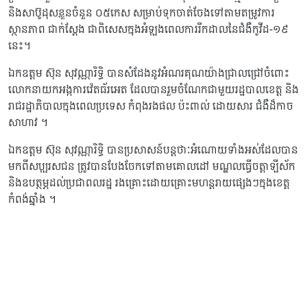
និងសាប៊ូដុសខ្លួនចំនួន ០៥កេស សម្រាប់ទុកចាត់ចែងទៅតាមតម្រូវការ
ស្ថានភាព ជាក់ស្ដែង ជាពិសេសក្នុងអំឡុងពេលការរីកដាលនៃជំងឺកូវីដ-១៩
នេះ។
ឯកឧត្តម ស៊ុន សុវណ្ណារិទ្ធិ បានសំដែងនូវអំណរគុណយ៉ាងជ្រាលជ្រៅចំពោះ
លោកនាយកអង្កការវ៉េតធ័រអេត ដែលបានរួមចំណែកជាមួយរដ្ឋបាលខេត្ដ និង
រាជរដ្ឋាភិបាលក្នុងពេលប្រទេស កំពុងរងផល ប៉ះពាល់ ដោយសារ ជំងឺដ៏កាច
សាហាវ ។
ឯកឧត្តម ស៊ុន សុវណ្ណារិទ្ធិ បានប្រសាសន៍បន្តថាៈអំណោយទាំងអស់ដែលបាន
មកពីសប្បុរសជន ត្រូវបានបែងចែកទៅតាមគោលដៅ មណ្ឌលធ្វើចត្តាឡីស័ក
និងឧបត្ថម្ភដល់ប្រជាពលរដ្ឋ រងគ្រោះដោយគ្រោះមហន្តរាយផ្សេងៗក្នុងខេត្ត
កំពង់ឆ្នាំង ។