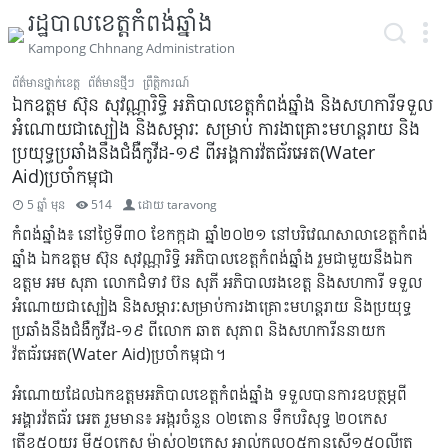
រដ្ឋបាលខេត្តកំពង់ឆ្នាំង
Kampong Chhnang Administration
ព័ត៌មានថ្នាក់ខេត្ត
ព័ត៌មានថ្មីៗ
ព្រឹត្តិការណ៍
ឯកឧត្តម ស៊ុន សុវណ្ណារិទ្ធិ អភិបាលខេត្តកំពង់ឆ្នាំង និងសហការីទទួល
អំណោយជាស្បៀង និងសម្ភារៈ សម្រាប់ ការងាគ្រោះមហន្តរាយ និង
ប្រយុទ្ធប្រឆាំងនឹងជំងឺកូវីដ-១៩ ពីអង្គការវ៉តធ័រអេត(Water
Aid)ប្រចាំកម្ពុជា
5 ឆ្នាំ មុន
514
ដោយ
taravong
កំពង់ឆ្នាំង៖ នៅថ្ងៃទី៣០ ខែកក្កដា ឆ្នាំ២០២១ នៅបរិវេណសាលាខេត្តកំពង់
ឆ្នាំង ឯកឧត្តម ស៊ុន សុវណ្ណារិទ្ធិ អភិបាលខេត្តកំពង់ឆ្នាំង រួមជាមួយនឹងឯក
ឧត្តម អម សុភា លោកជំទាវ ប៊ន សុភី អភិបាលរងខេត្ត និងសហការី ទទួល
អំណោយជាស្បៀង និងសម្ភារៈសម្រាប់ការងាគ្រោះមហន្តរាយ និងប្រយុទ្ធ
ប្រឆាំងនឹងជំងឺកូវីដ-១៩ ពីលោក ឆាត សុភាព និងសហការីននាយក
វ៉តធ័រអេត(Water Aid)ប្រចាំកម្ពុជា។
អំណោយដែលឯកឧត្តមអភិបាលខេត្តកំពង់ឆ្នាំង ទទួលបានការឧបត្ថម្ភពី
អង្គារវ៉តធ័រ អេត រួមមាន៖ អង្ករចំនួន ០២តោន ទឹកបរិសុទ្ធ ២០កេស
ត្រីខ៥០យួរ មី៥០កេស ម៉ាស់០២កេស អាល់កុល០៥កានស្មើ១៥០លីត្រ