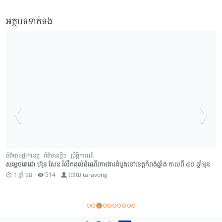
អត្ថបទទាក់ទង
ព័ត៌មានថ្នាក់ខេត្ត
ព័ត៌មានថ្មីៗ
ព្រឹត្តិការណ៍
សម្តេចតេជោ ហ៊ុន សែន រំលឹកដល់ដំណើរការងារដំបូងនៅខេត្តកំពង់ឆ្នាំង កាលពី ៤០ ឆ្នាំមុន
1 ឆ្នាំ មុន
514
ដោយ
taravong