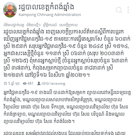
រដ្ឋបាលខេត្តកំពង់ឆ្នាំង
Kampong Chhnang Administration
ព័ត៌មានថ្នាក់ខេត្ត
ព័ត៌មានថ្មីៗ
ព្រឹត្តិការណ៍
សេចក្ដីប្រកាស
រដ្ឋបាលខេត្តកំពង់ឆ្នាំង ចេញសេចក្តីប្រកាសព័ត៌មានស្តីពីការបន្តរក
ឃើញអ្នកវិជ្ជមានកូវីដ-១៩ តាមរយៈការធ្វើតេស្តរហ័ស ចំនួន ៦០នាក់
ស្រី ២៩នាក់ សរុបអ្នកវិជ្ជមានកូវីដ-១៩ ចំនួន ២៤៤៩ ស្រី ១៥១៤,
អ្នកជាសះស្បើថ្មីចំនួន ១១នាក់ ស្រី ០៦នាក់ (សរុប ២០០៣នាក់
ស្រី ១២៦៥) ពុំមានអ្នកស្លាប់ថ្មី (ចំនួនអ្នកស្លាប់សរុបចំនួន ៦៣នាក់
ស្រី ៣៧នាក់), កំពុងសម្រាកព្យាបាលចំនួន ៣៨៣នាក់ ស្រី
២១២នាក់ នៅថ្ងៃទី១៦ ខែសីហា ឆ្នាំ២០២១។
5 ឆ្នាំ មុន
481
ដោយ
taravong
អ្នកវិជ្ជមានកូវីដ-១៩ ខាងលើ បានដាក់ឱ្យសម្រាក ព្យាបាលនៅមន្ទីរពេទ្យខេត្ត
កំពង់ឆ្នាំង, មណ្ឌលព្យាបាលសាលាបឋមសិក្សាគំរូក្រុង, មណ្ឌលព្យាបាល
វិទ្យាល័យ តេជោ ហ៊ុន សែន ទឹកហូត, មណ្ឌលព្យាបាលវិទ្យាល័យ ហ៊ុន សែន
កំពង់ត្រឡាច, មណ្ឌលព្យាបាលវិទ្យាល័យ ហ៊ុន សែន បរិបូណ៌ និងមណ្ឌល
ព្យាបាលវិទ្យាល័យ ហ៊ុន សែន កំពង់លែង។
រដ្ឋបាលខេត្ត សូមអំពាវនាវដល់បងប្អូន ដែលធ្លាប់ប្រាស្រ័យទាក់ទង ដោយ