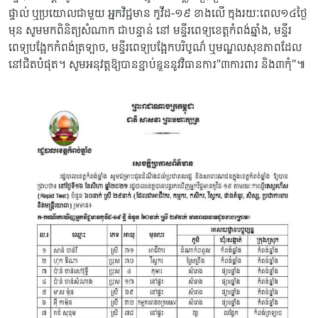
ផ្ទាល់ ឬប្រយោលជាមួយ អ្នកវិជ្ជមាន កូវីដ-១៩ ខាងលើ ក្នុងរយៈពេល១៤ថ្ងៃ
មុន សូមមកពិនិត្យសំណាក ជាបន្ទាន់ នៅ មន្ទីរពេទ្យខេត្តកំពង់ឆ្នាំង, មន្ទីរ
ពេទ្យបង្អែកកំពង់ត្រឡាច, មន្ទីរពេទ្យបង្អែកបរិបូណ៌ ឬមណ្ឌលសុខភាពដែល
នៅជិតបំផុត។ សូមអនុវត្តឱ្យបានខ្ជាប់ខ្ជួននូវវិធានការ"៣ការពារ និង៣កុំ"៕