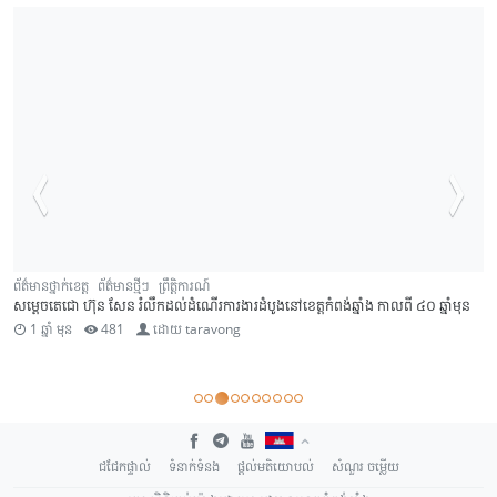
ព័ត៌មានថ្នាក់ខេត្ត
ព័ត៌មានថ្មីៗ
ព្រឹត្តិការណ៍
សម្តេចតេជោ ហ៊ុន សែន រំលឹកដល់ដំណើរការងារដំបូងនៅខេត្តកំពង់ឆ្នាំង កាលពី ៤០ ឆ្នាំមុន
1 ឆ្នាំ មុន
481
ដោយ
taravong
ជជែកផ្ទាល់
ទំនាក់ទំនង
ផ្តល់មតិយោបល់
សំណួរ ចម្លើយ