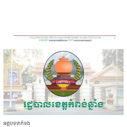
អត្ថបទទាក់ទង