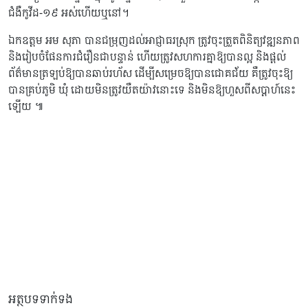
ជំងឺកូវីដ-១៩ អស់ហើយឬនៅ។
ឯកឧត្តម អម សុភា បានជម្រុញដល់អាជ្ញាធរស្រុក ត្រូវចុះត្រួតពិនិត្យវឌ្ឍនភាព
និងរៀបចំផែនការជំរឿនជាបន្ទាន់ ហើយត្រូវសហការគ្នាឱ្យបានល្អ និងផ្តល់
ព័ត៌មានត្រឡប់ឱ្យបានឆាប់រហ័ស ដើម្បីសម្រេចឱ្យបានជោគជ័យ គឺត្រូវចុះឱ្យ
បានគ្រប់ភូមិ ឃុំ ដោយមិនត្រូវយឺតយ៉ាវនោះទេ និងមិនឱ្យហួសពីសប្តាហ៍នេះ
ឡើយ ៕
អត្ថបទទាក់ទង