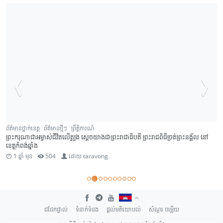
ត៌មានថ្មីៗ
ព្រឹត្តិការណ៍
ព័ត៌មានថ្នាក់ខេត្ត
ព័ត៌
់ជីវិតលើត្បូង ស្តេចយាងជាព្រះរាជាធិបតី ព្រះរាជពិធីច្រត់ព្រះនង្គ័ល នៅ
សម្តេចតេជោ ហ៊ុន សែ
1 ឆ្នាំ មុន
50
04
ដោយ
taravong
ជជែកផ្ទាល់
ទំនាក់ទំនង
ផ្តល់មតិយោបល់
សំណួរ ចម្លើយ