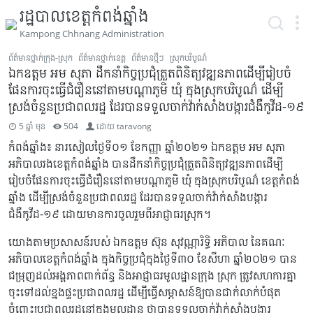
រដ្ឋបាលខេត្តកំពង់ឆ្នាំង
Kampong Chhnang Administration
ព័ត៌មានថ្នាក់ក្រុង-ស្រុក
ព័ត៌មានថ្នាក់ខេត្ត
ព័ត៌មានថ្មីៗ
ស្រុកបរិបូណ៌
ឯកឧត្តម អម សុភា ដឹកនាំកិច្ចប្រជុំត្រួតពិនិត្យវឌ្ឍនភាពដើម្បីរៀបចំ
ផែនការចុះធ្វើជំរឿននៅតាមបណ្ដាភូមិ ឃុំ ក្នុងស្រុកបរិបូណ៌ ដើម្បី
ស្រង់ចំនួនប្រជាពលរដ្ឋ ដែរបានទទួលចាក់វ៉ាក់សាំងបង្ការជំងឺកូវីដ-១៩
5 ឆ្នាំ មុន
504
ដោយ
taravong
កំពង់ឆ្នាំង៖ នារសៀលថ្ងៃទី០១ ខែកញ្ញា ឆ្នាំ២០២១ ឯកឧត្តម អម សុភា
អភិបាលរងខេត្តកំពង់ឆ្នាំង បានដឹកនាំកិច្ចប្រជុំត្រួតពិនិត្យវឌ្ឍនភាពដើម្បី
រៀបចំផែនការចុះធ្វើជំរឿននៅតាមបណ្ដាភូមិ ឃុំ ក្នុងស្រុកបរិបូណ៌ ខេត្តកំពង់
ឆ្នាំង ដើម្បីស្រង់ចំនួនប្រជាពលរដ្ឋ ដែរបានទទួលចាក់វ៉ាក់សាំងបង្ការ
ជំងឺកូវីដ-១៩ ដោយមានការចូលរួមពីអាជ្ញាធរស្រុក។
យោងតាមប្រសាសន៍របស់ ឯកឧត្តម ស៊ុន សុវណ្ណារិទ្ធិ អភិបាល នៃគណៈ
អភិបាលខេត្តកំពង់ឆ្នាំង ក្នុងកិច្ចប្រជុំក្នុងថ្ងៃទី៣០ ខែសីហា ឆ្នាំ២០២១ បាន
ជម្រុញដល់អង្គភាពពាក់ព័ន្ធ និងអាជ្ញាធរមូលដ្ឋានក្រុង ស្រុក ត្រូវសហការគ្នា
ចុះទៅដល់ខ្នងផ្ទះប្រជាពលរដ្ឋ ដើម្បីធ្វើសម្ភាសន៍ឱ្យបានជាក់លាក់បំផុត
ចំពោះប្រជាពលរដ្ឋនៅក្នុងមូលដ្ឋាន ថាបានទទួលចាក់វ៉ាក់សាំងបង្ការ