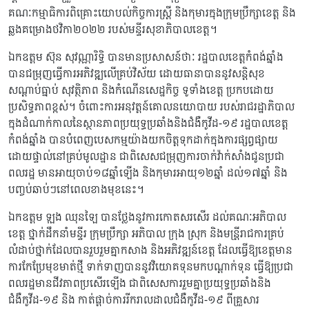
គណៈកម្មាធិការពិគ្រោះយោបល់កិច្ចការស្រ្តី និងកុមារក្នុងក្រុមប្រឹក្សាខេត្ត និង
ឆ្លងគម្រោងថវិកា២០២២ របស់មន្ទីរសុខាភិបាលខេត្ត។
ឯកឧត្តម ស៊ុន សុវណ្ណារិទ្ធិ បានមានប្រសាសន៍ថាៈ រដ្ឋបាលខេត្តកំពង់ឆ្នាំង
បានជម្រុញធ្វើការអភិវឌ្ឍលើគ្រប់វិស័យ ដោយធានាបាននូវសន្តិសុខ
សណ្តាប់ធ្នាប់ សុវត្ថិភាព និងកំណើនសេដ្ឋកិច្ច ទូទាំងខេត្ត ប្រកបដោយ
ប្រសិទ្ធភាពខ្ពស់។ ចំពោះការអនុវត្តន៍គោលនយោបាយ របស់រាជរដ្ឋាភិបាល
ក្នុងដំណាក់កាលនៃស្ថានភាពប្រយុទ្ធប្រឆាំងនិងជំងឺកូវីដ-១៩ រដ្ឋបាលខេត្ត
កំពង់ឆ្នាំង បានបំពេញបេសកម្មយ៉ាងយកចិត្តទុកដាក់ក្នុងការផ្សព្វផ្សាយ
ដោយផ្ទាល់នៅគ្រប់មូលដ្ឋាន ជាពិសេសជម្រុញការចាក់វ៉ាក់សាំងជូនប្រជា
ពលរដ្ឋ មានអាយុចាប់១៨ឆ្នាំឡើង និងកុមារអាយុ១២ឆ្នាំ ដល់១៧ឆ្នាំ និង
បញ្ចប់ឆាប់ៗនៅពេលខាងមុខនេះ។
ឯកឧត្តម ឡុង ឈុនឡៃ បានថ្លែងនូវការកោតសរសើរ ដល់គណៈអភិបាល
ខេត្ត ថ្នាក់ដឹកនាំមន្ទីរ ក្រុមប្រឹក្សា អភិបាល ក្រុង ស្រុក និងមន្រ្តីរាជការគ្រប់
លំដាប់ថ្នាក់ដែលបានរួបរួមគ្នាកសាង និងអភិវឌ្ឍន៍ខេត្ត ដែលធ្វើឱ្យខេត្តមាន
ការកែប្រែមុខមាត់ថ្មី ទាក់ទាញបាននូវវិយោគទុនមកបណ្តាក់ទុន ធ្វើឱ្យប្រជា
ពលរដ្ឋមានជីវភាពប្រសើរឡើង ជាពិសេសការរួមគ្នាប្រយុទ្ធប្រឆាំងនិង
ជំងឺកូវីដ-១៩ និង កាត់ផ្តាច់ការរីករាលដាលជំងឺកូវីដ-១៩ ពីគ្រួសារ