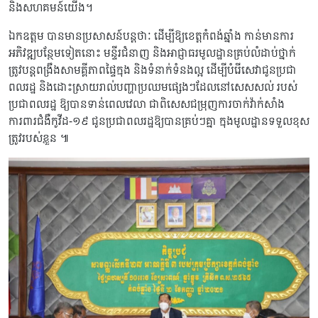
និងសហគមន៍យើង។
ឯកឧត្តម បានមានប្រសាសន៍បន្តថាៈ ដើម្បីឱ្យខេត្តកំពង់ឆ្នាំង កាន់មានការ
អភិវឌ្ឍបន្ថែមទៀតនោះ មន្ទីរជំនាញ និងអាជ្ញាធរមូលដ្ឋានគ្រប់លំដាប់ថ្នាក់
ត្រូវបន្តពង្រឹងសាមគ្គីភាពផ្ទៃក្នុង និងទំនាក់ទំនងល្អ ដើម្បីបំរើសេវាជូនប្រជា
ពលរដ្ឋ និងដោះស្រាយរាល់បញ្ហាប្រឈមផ្សេងៗដែលនៅសេសសល់ របស់
ប្រជាពលរដ្ឋ ឱ្យបានទាន់ពេលវេលា ជាពិសេសជម្រុញការចាក់វ៉ាក់សាំង
ការពារជំងឺកូវីដ-១៩ ជូនប្រជាពលរដ្ឋឱ្យបានគ្រប់ៗគ្នា ក្នុងមូលដ្ឋានទទួលខុស
ត្រូវរបស់ខ្លួន ៕