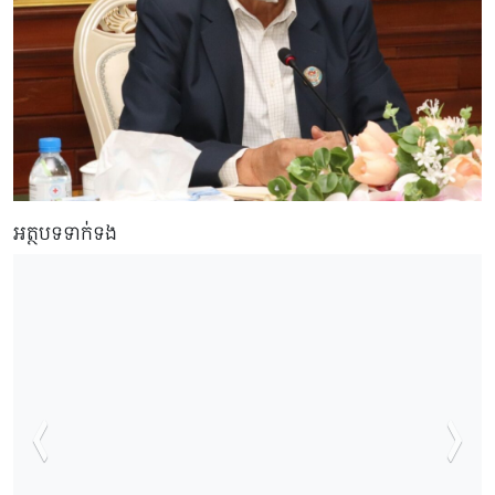
អត្ថបទទាក់ទង