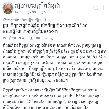
រដ្ឋបាលខេត្តកំពង់ឆ្នាំង
Kampong Chhnang Administration
ព័ត៌មានថ្នាក់ខេត្ត
ព័ត៌មានថ្មីៗ
ព្រឹត្តិការណ៍
ក្រុមប្រឹក្សាខេត្តកំពង់ឆ្នាំង បើកកិច្ចប្រជុំសាមញ្ញលើកទី២៧
អាណត្តិទី៣ តាមប្រព័ន្ធវីដេអូzoom
5 ឆ្នាំ មុន
459
ដោយ
taravong
កំពង់ឆ្នាំង៖ កិច្ចប្រជុំសាមញ្ញលើកទី២៧ អាណត្តិទី៣ របស់ក្រុមប្រឹក្សាខេត្ត
កំពង់ឆ្នាំង ត្រូវបានបើកកិច្ចប្រជុំនាព្រឹកថ្ងៃទី២ ខែកញ្ញា ឆ្នាំ២០២១នេះ ក្រោម
អធិបតីភាព ឯកឧត្តម ឡុង ឈុនឡៃ ប្រធានក្រុមប្រឹក្សាខេត្តកំពង់ឆ្នាំង និងឯក
ឧត្តម ស៊ុន សុវណ្ណារិទ្ធិ អភិបាល នៃគណៈអភិបាលខេត្ត ដោយមានការចូល
រួមពីសមាជិក សមាជិកាក្រុមប្រឹក្សាខេត្ត ឯកឧត្តម អភិបាលរងខេត្ត ព្រមទាំង
មានការចូលរួមពីថ្នាក់ដឹកនាំមន្ទីរអង្គភាពជុំវិញខេត្ត ក្រុមប្រឹក្សា និងអភិបាល
ក្រុង ស្រុកតាមរយៈប្រព័ន្ធវីដេអូZoom ផងដែរ។
កិច្ចប្រជុំក្រុមប្រឹក្សានាពេលនេះធ្វើឡើងដើម្បីពិនិត្យ និងឆ្លងរបាយការណ៍
សមិទ្ធផលសកម្មភាពការងាររបស់រដ្ឋបាលខេត្តកំពង់ឆ្នាំង ដែលបានសម្រេច
បានក្នុងខែសីហា និងទិសដៅសម្រាប់អនុវត្តបន្ត ,កែសម្រួលសេចក្តីសម្រេច
ស្តីពី ការកែសម្រួលសមាសភាព ប្រធាន អនុប្រធាន និងសមាជិក