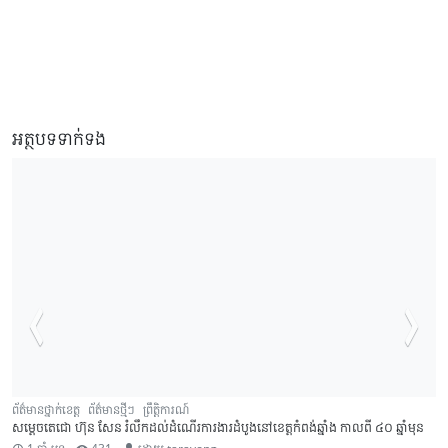
អត្ថបទទាក់ទង
ព័ត៌មានថ្នាក់ខេត្ត
ព័ត៌មានថ្មីៗ
ព្រឹត្តិការណ៍
សម្តេចតេជោ ហ៊ុន សែន រំលឹកដល់ដំណើរការងារដំបូងនៅខេត្តកំពង់ឆ្នាំង កាលពី ៤០ ឆ្នាំមុន