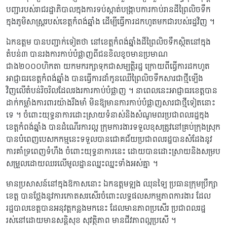
បញ្ជារបស់រាជរដ្ឋាភិបាលក្នុងការទប់ស្កាត់បង្រ្កាបការកាប់រានដីព្រៃលិចទឹក
ក្នុងភូមិសាស្រ្តរបស់ខេត្តកំពង់ឆ្នាំង ដើម្បីធ្វើការដកហូតមកជារបស់រដ្ឋវិញ ។
ឯកឧត្តម បានបញ្ជាក់ទៀតថា នៅខេត្តកំពង់ឆ្នាំងដីព្រៃលិចទឹកស្ថិតនៅក្នុង
តំបន់៣ បានរងការកាប់បំផ្លាញពីជនខិលខូចមានប្រមាណ
ជាង២០០០ហិកតា យកមករក្សាទុកជាសម្បត្តិរដ្ឋ ក្រោយពីធ្វើការដកហូត
អាជ្ញាធរខេត្តកំពង់ឆ្នាំង បានធ្វើការដាំកូនឈើព្រៃលិចទឹកសារជាថ្មីឡើង
វិញលើតំបន់រិចរិលដែលរងរការកាប់បំផ្លាញ ។ នាពេលនេះអាជ្ញាធរខេត្តបាន
ដាក់កម្លាំងការពារយ៉ាងរឹងមាំ មិនឱ្យមានការកាប់បំផ្លាញសារជាថ្មីទៀតនោះ
ទេ ។ ចំពោះយុទ្ធនាការដោះស្រាយទំនាស់និងសំណូមពរប្រជាពលរដ្ឋក្នុង
ខេត្តកំពង់ឆ្នាំង បានដំណើរការល្អ ក្រុមការងារទទួលខុសត្រូវនៅគ្រប់ក្រុងស្រុក
បានបំពេញបេសកកម្មនេះទទួលបានជោគជ័យប្រជាពលរដ្ឋបានសំដែងនូវ
ការគាំទ្រពេញទំហឹង ចំពោះយុទ្ធនាការនេះ ដោយបានដោះស្រាយនិងសម្រប
សម្រួលដោយឈរលើមូលដ្ឋានឈ្នះឈ្នះទាំងអស់គ្នា ។
មានប្រសាសន៍នៅក្នុងឱកាសនោះ ឯកឧត្តមឡុង ឈុនឡៃ ប្រធានក្រុមប្រឹក្សា
ខេត្ត បានថ្លែងនូវការកោតសរសើរចំពោះលទ្ធផលសកម្មភាពការងារ ដែល
រដ្ឋបាលខេត្តបានអនុវត្តកន្លងមកនេះ ដែលមានភាពប្រសើរ ប្រជាពលរដ្ឋ
រស់នៅដោយមានសន្តិសុខ សុវត្ថិភាព មានជីវភាពល្អប្រសើ ។