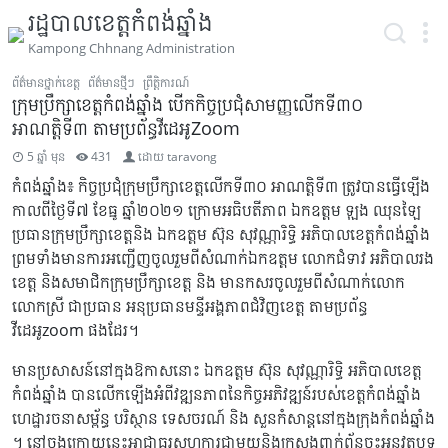
រដ្ឋបាលខេត្តកំពង់ឆ្នាំង
Kampong Chhnang Administration
ព័ត៌មានថ្នាក់ខេត្ត
ព័ត៌មានថ្មីៗ
ព្រឹត្តិការណ៍
ក្រុមប្រឹក្សាខេត្តកំពង់ឆ្នាំង បើកកិច្ចប្រជុំសាមញ្ញលើកទី៣០
អាណត្តិទី៣ តាមប្រព័ន្ធវីដេអូZoom
5 ឆ្នាំ មុន
431
ដោយ
taravong
កំពង់ឆ្នាំង៖ កិច្ចប្រជុំក្រុមប្រឹក្សាខេត្តលើកទី៣០ អាណត្តិទី៣ ត្រូវបានធ្វើឡើង
កាលពីថ្ងៃទី៧ ខែធ្នូ ឆ្នាំ២០២១ ក្រោមអធិបតីភាព ឯកឧត្តម ឡុង ឈុនឡៃ
ប្រធានក្រុមប្រឹក្សាខេត្តនិង ឯកឧត្តម ស៊ុន សុវណ្ណារិទ្ធិ អភិបាលខេត្តកំពង់ឆ្នាំង
ព្រមទាំងមានការអញ្ជើញចូលរួមពីសំណាក់ឯកឧត្តម លោកជំទាវ អភិបាលរង
ខេត្ត និងសមាជិកក្រុមប្រឹក្សាខេត្ត និង មានកសរចូលរួមពីសំណាក់លោក
លោកស្រី ជាប្រធាន អនុប្រធានមន្ទីអង្គភាពជំវិញខេត្ត តាមប្រព័ន្ធ
វីដេអូzoom ផងដែរ។
មានប្រសាសន៍នៅក្នុងឱកាសនោះ ឯកឧត្តម ស៊ុន សុវណ្ណារិទ្ធិ អភិបាលខេត្ត
កំពង់ឆ្នាំង បានលើកឡើងអំពីវឌ្ឍនភាពនៃកិច្ចអភិវឌ្ឍន៍របស់ខេត្តកំពង់ឆ្នាំង
ហេដ្ឋារចនាសម្ព័ន្ធ បរិស្ថាន ទេសចរណ៍ និង សួនកំសាន្តនៅក្នុងក្រុងកំពង់ឆ្នាំង
។ នៅចុងក្រោយនេះអាជ្ញាធរសហការជាមួយនិងក្រសួងពាក់ព័ន្ធចុះអនុវត្តបទ