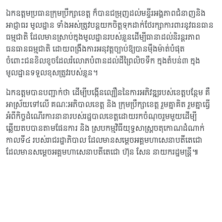
ឯកឧត្តមប្រធានក្រុមប្រឹក្សាខេត្ត ក៏បានជម្រុញដល់មន្ទីរអង្គភាពជំនាញនិង
អាជ្ញាធរ មូលដ្ឋាន ទាំងអស់ត្រូវបន្តយកចិត្តទុកដាក់ថែរក្សាការពារនូវធនធាន
ធម្មជាតិ ដែលមានស្រាប់ក្នុងមូលដ្ឋានរបស់ខ្លួនដើម្បីធានាដល់និរន្តរភាព
ធនធានធម្មជាតិ ដោយពង្រឹងការអនុវត្តច្បាប់ឱ្យបានម៉ឹងម៉ាត់បំផុត
ចំពោះជនខិលខូចដែលរំលោភបំពានដល់ដីព្រៃលិចទឹក ក្នុងតំបន់៣ ក្នុង
មូលដ្ឋានទទួលខុសត្រូវរបស់ខ្លួន។
ឯកឧត្តមបានបញ្ជាក់ថា ដើម្បីបង្កើនល្បឿននៃការអភិវឌ្ឍរបស់ខេត្តបន្ថែម គឺ
អាស្រ័យទៅលើ គណៈអភិបាលខេត្ត និង ក្រុមប្រឹក្សាខេត្ត រួមគ្នាគិត រួមគ្នាធ្វើ
អំពីកិច្ចដំណើរការនានារបស់រដ្ឋបាលខេត្តដោយរកចំណុចរួមមួយដើម្បី
ឆ្លើយតបបានតាមផែនការ និង ស្របកម្មវិធីយុទ្ធសាស្រ្តចតុកោណដំណាក់
កាលទី៤ របស់រាជរដ្ឋាភិបាល ដែលមានសម្តេចអគ្គមហាសេនាបតីតេជោ
ដែលមានសម្តេចអគ្គមហាសេនាបតីតេជោ ហ៊ុន សែន នាយករដ្ឋមន្រ្តី៕