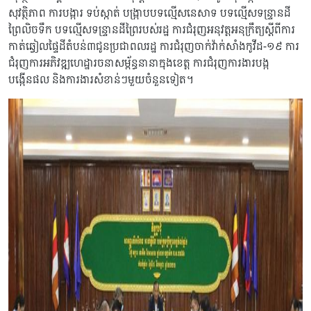
សុវត្ថិភាព ការបង្ការ ទប់ស្កាត់ បង្ក្រាបបទល្មើសនេសាទ បទល្មើសទន្ទ្រានដី
ព្រៃលិចទឹក បទល្មើសទន្ទ្រានដីព្រៃរបស់រដ្ឋ ការជំរុញអនុវត្តអនុក្រឹត្យស្ដីពីការ
កាត់ឆ្វៀលផ្ទៃដីតំបន់៣ជូនប្រជាពលរដ្ឋ ការជំរុញចាក់វ៉ាក់សាំងកូវីដ-១៩ ការ
ជំរុញការអភិវឌ្ឍហេដ្ឋារចនាសម្ព័ន្ធនានាក្នុងខេត្ត ការជំរុញការងារបង្ក
បង្កើនផល និងការងារសំខាន់ៗមួយចំនួនទៀត។