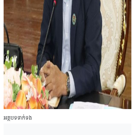
អត្ថបទទាក់ទង