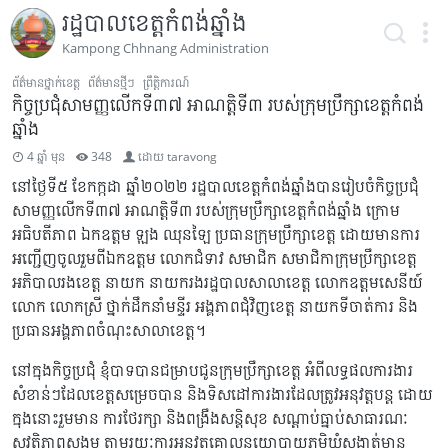
រដ្ឋបាលខេត្តកំពង់ឆ្នាំង
Kampong Chhnang Administration
ព័ត៌មានថ្នាក់ខេត្ត
ព័ត៌មានថ្មីៗ
ព្រឹត្តិការណ៍
កិច្ចប្រជុំសាមញ្ញលើកទី៣៧ អាណត្តិទី៣ របស់ក្រុមប្រឹក្សាខេត្តកំពង់
ឆ្នាំង
4 ឆ្នាំ មុន
348
ដោយ
taravong
នៅថ្ងៃទី៥ ខែកក្កដា ឆ្នាំ២០២២ រដ្ឋបាលខេត្តកំពង់ឆ្នាំងបានរៀបចំកិច្ចប្រជុំ
សាមញ្ញលើកទី៣៧ អាណត្តិទី៣ របស់ក្រុមប្រឹក្សាខេត្តកំពង់ឆ្នាំង ក្រោម
អធិបតីភាព ឯកឧត្តម ឡុង ឈុនឡៃ ប្រធានក្រុមប្រឹក្សាខេត្ត ដោយមានការ
អញ្ជើញចូលរួមពីឯកឧត្តម លោកជំទាវ សមាជិក សមាជិកាក្រុមប្រឹក្សាខេត្ត
អភិបាលរងខេត្ត នាយក នាយករងរដ្ឋបាលសាលាខេត្ត លោកឧត្ដមសេនីយ៍
លោក លោកស្រី ថ្នាក់ដឹកនាំមន្ទីរ អង្គភាពជុំវិញខេត្ត នាយកទីចាត់ការ និង
ប្រធានអង្គភាពចំណុះសាលាខេត្ត។
នៅក្នុងកិច្ចប្រជុំ ខ្ញុំបាទបានជម្រាបជូនក្រុមប្រឹក្សាខេត្ត អំពីលទ្ធផលការងារ
សំខាន់ៗដែលខេត្តសម្រេចបាន និងទិសដៅការងារដែលត្រូវអនុវត្តបន្ត ដោយ
ក្នុងនោះរួមមាន ការថែរក្សា និងពង្រឹងសន្តិសុខ សណ្ដាប់ធ្នាប់សាធារណៈ
សុវត្ថិភាពសង្គម តាមរយៈការអនុវត្តគោលនយោបាយភូមិឃុំសង្កាត់មាន