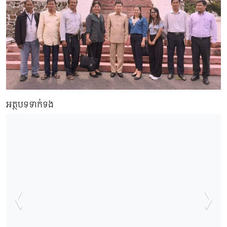
អត្ថបទទាក់ទង