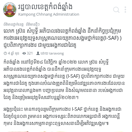
រដ្ឋបាលខេត្តកំពង់ឆ្នាំង
Kampong Chhnang Administration
ព័ត៌មានថ្នាក់ខេត្ត
ព័ត៌មានថ្មីៗ
លោក ស៊្រន សំឫទ្ធី អភិបាលរងខេត្តកំពង់ឆ្នាំង ដឹកនាំកិច្ចប្រជុំក្រុម
ការងារអនុវត្តយុទ្ធសាស្ត្រគណនេយ្យភាពសង្គមថ្នាក់ខេត្ត(I-SAF) )
ជួបពិភាក្សាការងារ ជាមួយអង្គការជាដៃគូ
4 ឆ្នាំ មុន
321
ដោយ
taravong
កំពង់ឆ្នាំង ៖នៅថ្ងៃទី២៤ ខែវិច្ឆិកា ឆ្នាំ២០២២ លោក ស៊្រន សំឫទ្ធី
អភិបាលរងខេត្តកំពង់ឆ្នាំង បានដឹកនាំក្រុមការងារអនុវត្តយុទ្ធ
សាស្ត្រគណនេយ្យភាពសង្គមថ្នាក់ខេត្ត (I-SAF) ជួបពិភាក្សាការងារ ជាមួយ
អង្គការជាដៃគូ ក្នុងគោលបំណងត្រួតពិនិត្យមើលវឌ្ឍនភាពការងារដែលបាន
អនុវត្តនាពេលកន្លងមក បញ្ហាប្រឈម និងសំណូមពរនានា របស់អង្គការជា
ដៃគូ និងត្រៀមអនុវត្តទិសដៅបន្តឆ្នាំ២០២៣។
អង្គប្រជុំនេះ មានការចូលរួមពីក្រុមការងារ I-SAF ថ្នាក់ខេត្ត និងអង្គការជា
ដៃគូចំនួន០៣ រួមមាន៖ អង្គការទស្សនៈពិភពលោកអន្តរជាតិ អង្គការពន្លឺ
កុមារ និងអង្គការសកម្មភាពព្រះពុទ្ធសាសនាដើម្បីអភិវឌ្ឍសង្គម៕