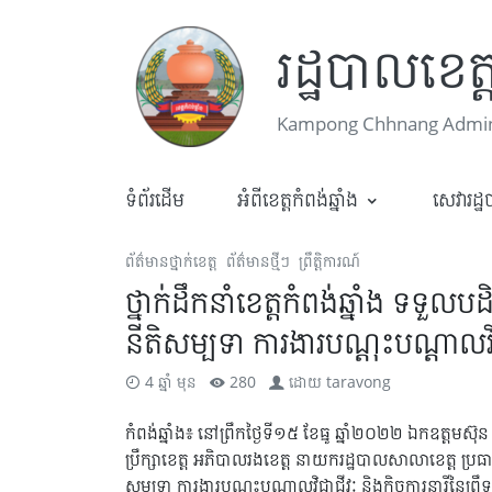
រដ្ឋបាលខេត្ត
Kampong Chhnang Admini
ទំព័រដើម
អំពីខេត្តកំពង់ឆ្នាំង
សេវារដ្
ព័ត៌មានថ្នាក់ខេត្ត
ព័ត៌មានថ្មីៗ
ព្រឹត្តិការណ៍
ថ្នាក់ដឹកនាំខេត្តកំពង់ឆ្នាំង ទទ
នីតិសម្បទា ការងារបណ្តុះបណ្តាលវិជ្ជ
4 ឆ្នាំ មុន
280
ដោយ
taravong
កំពង់ឆ្នាំង៖ នៅព្រឹកថ្ងៃទី១៥ ខែធ្នូ ឆ្នាំ២០២២ ឯកឧត្តមស៊
ប្រឹក្សាខេត្ត អភិបាលរងខេត្ត នាយករដ្ឋបាលសាលាខេត្ត ប្រធ
សម្បទា ការងារបណ្តុះបណ្តាលវិជ្ជាជីវៈ និងកិច្ចការនារីន