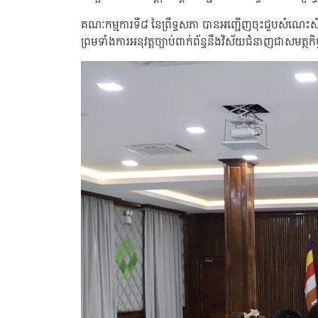
គណៈកម្មការទី៨ នៃព្រឹទ្ធសភា បានអញ្ជើញចុះជួបសំណេះសំណា
ព្រមទាំងការអនុវត្តច្បាប់ពាក់ព័ន្ធនឹងវិស័យជំនាញជាសមត្ថ