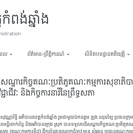
កំពង់ឆ្នាំង
stration
ឋបាល
ព័ត៌មាន-ព្រឹត្តិការណ៍
លិខិតបទដ្ឋានគតិយុត្តិ
ួលបដិសណ្ឋារកិច្ចគណៈប្រតិភូគណៈកម្មការសុខាភិប
ាជីវៈ និងកិច្ចការនារីនៃព្រឹទ្ធសភា
ុន សុវណ្ណារិទ្ធិ អភិបាលខេត្តកំពង់ឆ្នាំង រួមជាមួយឯកឧត្ដម ឡុង ឈុនឡៃ ប្រធានក
ានមន្ទីរពាក់ព័ន្ធ និងអភិបាលក្រុង ស្រុក បានទទួលបដិសណ្ឋារកិច្ចគណៈប្រតិភូគណ
ៃព្រឹទ្ធសភា (គណៈកម្មការទី៨) ដឹកនាំដោយលោកជំទាវ មាន សំអាន ប្រធានគណៈកម្មក