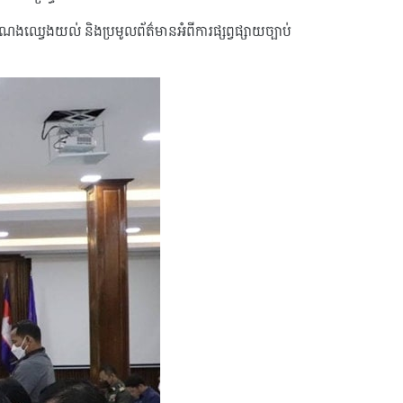
ណងឈ្វេងយល់ និងប្រមូលព័ត៌មានអំពីការផ្សព្វផ្សាយច្បាប់