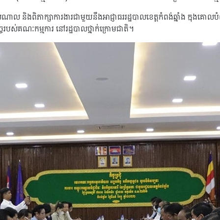
ល និងពិភាក្សាការងារជាមួយនឹងអាជ្ញាធររដ្ឋបាលខេត្តកំពង់ឆ្នាំង ក្នុងគោលបំ
កិច្ចរបស់គណៈកម្មការ នៅរដ្ឋបាលថ្នាក់ក្រោមជាតិ។