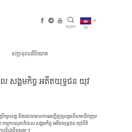
ស្វែងរក
ខ្មែរ
​សក្តានុពលវិនិយោគ
ាល សង្គមកិច្ច អតីតយុទ្ធជន យុវ
្រុមប្រឹក្សាខេត្ត និងដោយមានការអញ្ជើញចូលរួមពីសមាជិកក្រុម
ៈកម្មការសុខាភិបាល សង្គមកិច្ច អតីតយុទ្ធជន យុវនីតិ
ារទី៨ព្រឹទ្ធសភា។