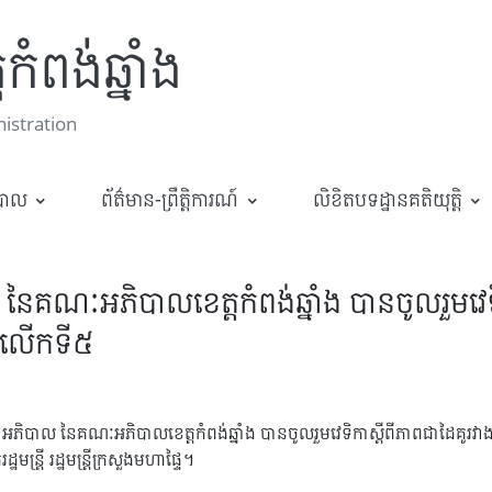
កំពង់ឆ្នាំង
stration
ឋបាល
ព័ត៌មាន-ព្រឹត្តិការណ៍
លិខិតបទដ្ឋានគតិយុត្តិ
ាល នៃគណៈអភិបាលខេត្តកំពង់ឆ្នាំង បានចូលរួមវេទ
ល លើកទី៥
ទ្ធិ អភិបាល នៃគណៈអភិបាលខេត្តកំពង់ឆ្នាំង បានចូលរួមវេទិកាស្ដីពីភាពជាដៃគូរវា
ត្រី រដ្ឋមន្ត្រីក្រសួងមហាផ្ទៃ។