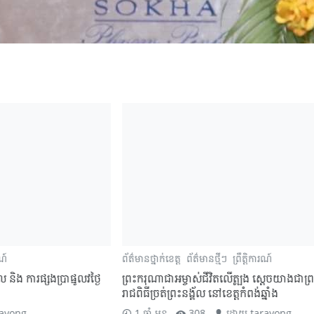
ព័ត៌មានថ្នាក់ខេត្ត
ព័ត៌មានថ្មីៗ
ព្រឹត្តិការណ៍
ព័ត៌ម
្ងៃ
ព្រះករុណាជាអម្ចាស់ជីវិតលើត្បូង ស្តេចយាងជាព្រះរាជាធិបតី ព្រះ
សម្
រាជពិធីច្រត់ព្រះនង្គ័ល នៅខេត្តកំពង់ឆ្នាំង
កំពង
1 ឆ្នាំ មុន
308
ដោយ
taravong
1 