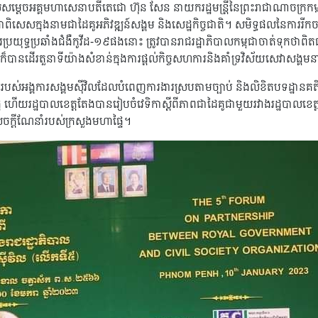
ដេចអគ្គមហាសេនាបតីតេជោ ហ៊ុន សែន នាយករដ្ឋមន្រ្តីនៃព្រះរាជាណាចក្រកម្ពុជា 
ាពិសេសក្នុងនាមជាដៃគូអភិវឌ្ឍន៍សង្គម និងសេដ្ឋកិច្ចជាតិ។ សមិទ្ធផលនៃការរីក
ប្រយុទ្ធប្រឆាំងជំងឺកូវីដ-១៩ផងនោះ ត្រូវបានរាជរដ្ឋាភិបាលកម្ពុជាចាត់ទុកថាព
វិល ក៏បានដើរតួនាទីយ៉ាងសំខាន់ក្នុងការផ្ដល់កិច្ចសហការនិងគាំទ្រវិស័យសេវ
រួមរបស់អង្គការសង្គមស៊ីវិលដែលបំពេញការងារស្របតាមច្បាប់ និងលិខិតបទដ្ឋានគតិ
ឋ ហើយរដ្ឋបាលខេត្តតែងបានរៀបចំវេទិកាស្ដីពីភាពជាដៃគូជាមួយរវាងរដ្ឋបាលខេត
េចក្ដីណែនាំរបស់ក្រសួងមហាផ្ទៃ។