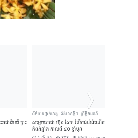
ានថ្នាក់ខេត្ត
ព័ត៌មានថ្មីៗ
ព្រឹត្តិការណ៍
ក្រុមការងារថ្នាក់ជា
ព្រឹត្តិការណ៍
ស្រុក
តេចតេជោ ហ៊ុន សែន រំលឹកដល់ដំណើរការងារដំបូងនៅខេត្ត
បងប្អូនប្រជាពល
់ឆ្នាំង កាលពី ៤០ ឆ្នាំមុន
ប័ណ្ណកម្មសិទ្ធិ
ឆ្នាំ មុន
308
ដោយ
taravong