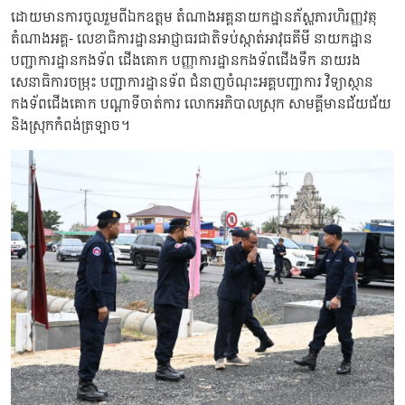
ដោយមានការចូលរួមពីឯកឧត្តម តំណាងអគ្គនាយកដ្ឋានភ័ស្តុភារហិរញ្ញវត្ថុ
តំណាងអគ្គ- លេខាធិការដ្ឋានអាជ្ញាធរជាតិទប់ស្កាត់អាវុធគីមី នាយកដ្ឋាន
បញ្ជាការដ្ឋានកងទ័ព ជើងគោក បញ្ញាការដ្ឋានកងទ័ពជើងទឹក នាយរង
សេនាធិការចម្រុះ បញ្ជាការដ្ឋានទ័ព ជំនាញចំណុះអគ្គបញ្ជាការ វិទ្យាស្ថាន
កងទ័ពជើងគោក បណ្ដាទីចាត់ការ លោកអភិបាលស្រុក សាមគ្គីមានជ័យជ័យ
និងស្រុកកំពង់ត្រឡាច។