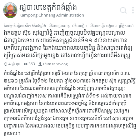
រដ្ឋបាលខេត្តកំពង់ឆ្នាំង
Kampong Chhnang Administration
តំបន់ប្រតិបត្តិការសឹករងកំពង់ឆ្នាំង
ព័ត៌មានថ្នាក់ខេត្ត
ព័ត៌មានថ្មីៗ
ព័ត៌មានមន្ទីរ-អង្គភាព
ព្រឹត្តិការណ៍
ឯកឧត្ដម ស៊ុន សុវណ្ណារិទ្ធិ អញ្ជើញចូលរួមបិទវគ្គបណ្តុះបណ្តាល
ជំនាញឯកទេស ការពារគីមីសាស្ត្រជំនាន់ទី១១ ដល់នាយទាហាន
មកពីបណ្តាអង្គភាព នៃកងយោធពលខេមរភូមិន្ទ និងសម្ពោធដាក់ឲ្យ
ប្រើប្រាស់អគារសិក្សាមួយខ្នង នៅសាលាហ្វឹកហ្វឺនការពារគីមីសាស្ត្រ
4 ឆ្នាំ មុន
363
ដោយ
taravong
កំពង់ឆ្នាំង៖ នៅព្រឹកថ្ងៃព្រហស្បតិ៍ ៦រោច ខែបុស្ស ឆ្នាំខាល ចត្វាស័ក ព.ស.
២៥៦៦ ត្រូវនឹង ថ្ងៃទី១២ ខែមករា ឆ្នាំ២០២៣នេះ ឯកឧត្ដម ស៊ុន សុវណ្ណារិទ្ធិ
អភិបាល នៃគណៈអភិបាលខេត្តកំពង់ឆ្នាំង អញ្ជើញចូលរួមបិទវគ្គបណ្តុះ
បណ្តាលជំនាញឯកទេស ការពារគីមីសាស្ត្រជំនាន់ទី១១ ដល់នាយទាហាន
មកពីបណ្តាអង្គភាព នៃកងយោធពលខេមរភូមិន្ទ និងសម្ពោធដាក់ឲ្យប្រើ
ប្រាស់អគារសិក្សាមួយខ្នង នៅសាលាហ្វឹកហ្វឺនការពារគីមីសាស្ត្រ (លង្វែក)
ក្រោមអធិបតីភាពដ៏ខ្ពង់ខ្ពស់ ឯកឧត្តម នាយឧត្ដមសេនីយ៍ សៅ សុខា អគ្គមេ
បញ្ជាការរង នៃកងយោធពល ខេមរភូមិន្ទ មេបញ្ជាការកងរាជអាវុធហត្ថលើផ្ទៃ
ប្រទេស។