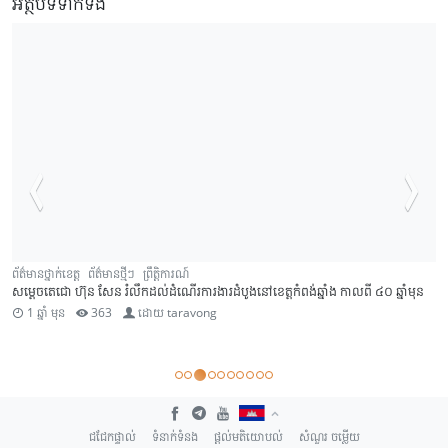
អត្ថបទទាក់ទង
ក្រុមការងារថ្នាក់ជាតិចុះមូលដ្ឋាន
ព័ត៌មានថ្នាក់ក្រុង-ស្រុក
ព័ត៌មានថ្មីៗ
ព្រឹត្តិការណ៍
ស្រុកកំពង់លែង
បងប្អូនប្រជាពលរដ្ឋស្រុកកំពង់លែងចំនួន ៣ ០២៦គ្រួសារ ទទួលប័ណ្ណកម្មសិទ្ធិ
2 ឆ្នាំ មុន
363
ដោយ
taravong
ជជែកផ្ទាល់
ទំនាក់ទំនង
ផ្តល់មតិយោបល់
សំណួរ ចម្លើយ