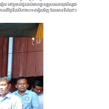
ឺនរៀល ទៅប្រគល់ជូនដល់គេហដ្ឋានគ្រួសារសពយុវសិស្សជា
ត់ស្លាប់កាលពីថ្ងៃទី៨សីហា២០១៩ម្សិលមិញ ដែលមានទីលំនៅៗ