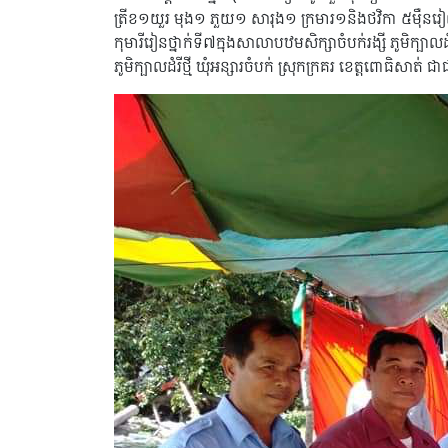
ត្រីខ១យួរ មុង១ ភួយ១ សារុង១ ក្រមារ១និងថវិកា ៥មុឺនរ
កុមារីរៀនថ្នាក់ទី៧ក្នុងសាលាបឋមសិក្សាចំបក់រង្សី ភូមិក
ភូមិក្បាលដំរីថ្មី ឃុំអន្សារចំបក់ ស្រុកក្រគរ ខេត្តពោធិសាត់ 