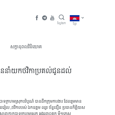
ស្វែងរក
ខ្មែរ
​សក្តានុពលវិនិយោគ
ាននាំយកថវិកាប្រគល់ជូនដល់
បាទក្រហមស្រុកបរិបូណ៌ បានដឹកក្រុមការងារ ដែលរួមមាន
ឺនរៀល ,ថវិការបស់ ឯកឧត្តម ឈួរ ច័ន្ទឌឿន ប្រធានកិត្តិយស
អនុសាខាកាកបាទក្រហមស្រុក អង្ករ៣០គក មី១កេស