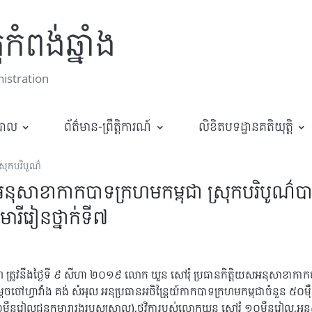
កំពង់ឆ្នាំង
stration
ឋបាល
ព័ត៌មាន-ព្រឹត្តិការណ៍
លិខិតបទដ្ឋានគតិយុត្តិ
្រុកបរិបូណ៌
អនុសាខាកាកបាទក្រហមកម្ពុជា ស្រុកបរិបូណ៌ប
ារីរៀនថ្នាក់ទី៧
៦៣ ត្រូវនឹងថ្ងៃទី ៩ សីហា ២០១៩ លោក ឃួន សៅរុំ ប្រធានកិត្តិយសអនុសាខាកាក
ចចៅហ្វាវាំង គង់ សំអុល អនុប្រធានអចិន្ត្រៃយ៍កាកបាទក្រហមកម្ពុជាចំនួន ៥០មុ
៥០មុឺនរៀលជូនកុមារារងរបួសស្រាល),ថវិការបស់លោកឃួន សៅរុំ ១០មុឺនរៀល,