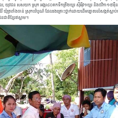
ៀល, យុវជន សសយក ស្រុក អង្ករ៤០គកទឹកត្រី២យួរ សុីអុីវ១យួរ និងថវិកា១៥មុ
្បាលដំរី ឃុំត្រពាំងចាន់ ស្រុកបរិបូណ៌ ដែលរងគ្រោះថ្នាក់ដោយដើមត្នោតរលំសង្ក
ជាជនជាតិខ្មែរឥស្លាម។