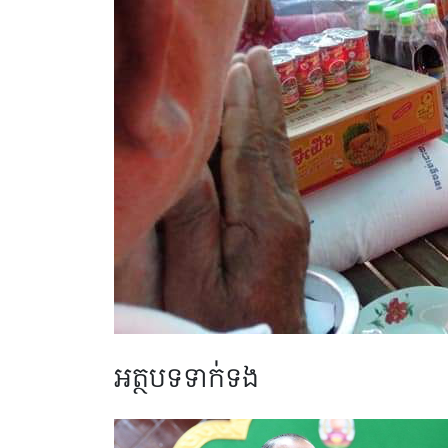
អត្ថបទទាក់ទង