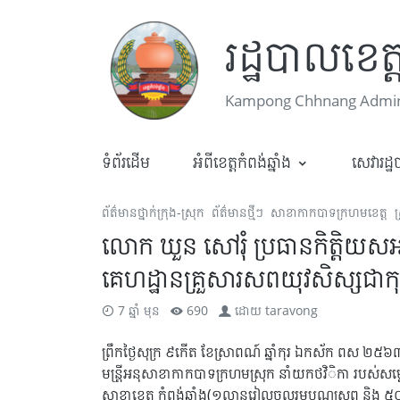
រដ្ឋបាលខេត្ត
Kampong Chhnang Admini
ទំព័រដើម
អំពីខេត្តកំពង់ឆ្នាំង
សេវារដ្
ព័ត៌មានថ្នាក់ក្រុង-ស្រុក
ព័ត៌មានថ្មីៗ
សាខាកាកបាទក្រហមខេត្ត
ស
លោក ឃួន សៅរុំ ប្រធានកិត្តិយស
គេហដ្ឋានគ្រួសារសពយុវសិស្សជាកុម
7 ឆ្នាំ មុន
690
ដោយ
taravong
ព្រឹកថ្ងៃសុក្រ ៩កើត ខែស្រាពណ៍ ឆ្នាំកុរ ឯកស័ក ពស ២៥
មន្រ្តីអនុសាខាកាកបាទក្រហមស្រុក នាំយកថវិិកា របស់សម្តេ
សាខាខេត្ត កំពង់ឆ្នាំង(១លានរៀលចូលរួមបុណ្យសព និង 